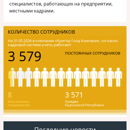
специалистов, работающих на предприятии,
местными кадрами.
КОЛИЧЕСТВО СОТРУДНИКОВ
На 31.05.2026 в компании «Кумтор Голд Компани», согласно
кадровой системе учета, работают
3 579
ПОСТОЯННЫХ СОТРУДНИКОВ
8
3 571
Иностранных
Граждан
специалистов
Кыргызской Республики
Последние новости