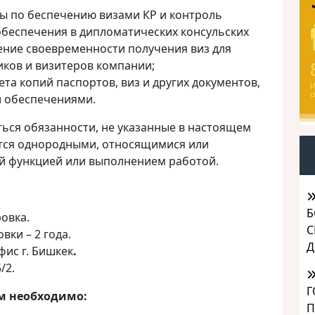
ы по беспечению визами КР и контроль
беспечения в дипломатических консульских
ение своевременности получения виз для
ков и визитеров компании;
та копий паспортов, виз и других документов,
И
с
и обеспечениями.
ться обязанности, не указанные в настоящем
тся однородными, относящимися или
ой функцией или выполнением работой.
Б
овка.
С
ки – 2 года.
Д
фис г. Бишкек
.
/2.
Г
ам необходимо:
П