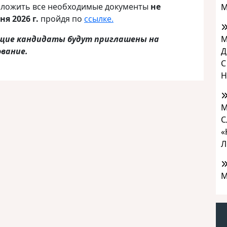
риложить все необходимые документы
не
М
ня 2026 г.
пройдя по
ссылке.
М
ящие кандидаты будут приглашены на
Д
ование.
С
Н
М
С
«
Л
М