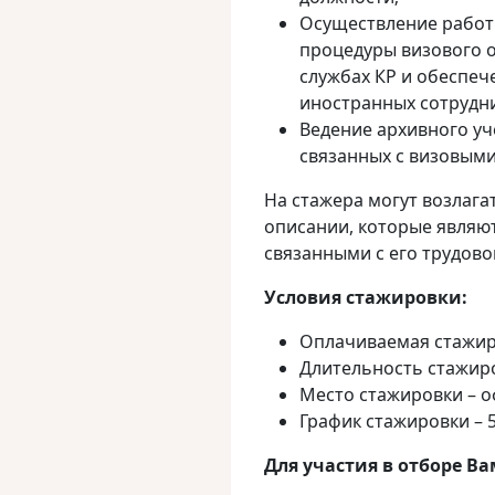
Осуществление работ
процедуры визового о
службах КР и обеспеч
иностранных сотрудни
Ведение архивного уче
связанных с визовым
На стажера могут возлага
описании, которые являю
связанными с его трудов
Условия стажировки:
Оплачиваемая стажир
Длительность стажиров
Место стажировки – о
График стажировки – 5
Для участия в отборе В