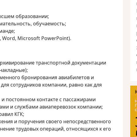
ысшем образовании;
мательность, обучаемость;
манде;
 Word, Microsoft PowerPoint).
архивирование транспортной документации
 накладные);
менного бронирования авиабилетов и
 для сотрудников компании, равно как для
 и постоянном контакте с пассажирами
Н
Г
ами и службами авиаперевозок компании;
с
авил КГК;
ения и поручения своего непосредственного
нение трудовых операций, относящихся к его