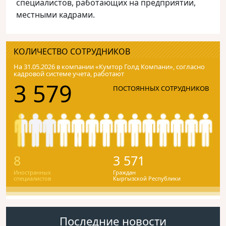
специалистов, работающих на предприятии,
местными кадрами.
КОЛИЧЕСТВО СОТРУДНИКОВ
На 31.05.2026 в компании «Кумтор Голд Компани», согласно
кадровой системе учета, работают
3 579
ПОСТОЯННЫХ СОТРУДНИКОВ
8
3 571
Иностранных
Граждан
специалистов
Кыргызской Республики
Последние новости