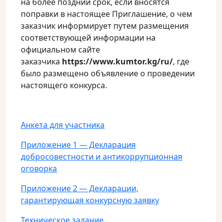
на более поздний срок, если вносятся
поправки в настоящее Приглашение, о чем
заказчик информирует путем размещения
соответствующей информации на
официальном сайте
заказчика
https
://
www
.
kumtor
.
kg
/
ru
/
, где
было размещено объявление о проведении
настоящего конкурса.
Анкета для участника
Приложение 1 — Декларация
добросовестности и антикоррупционная
оговорка
Приложение 2 — Декларации,
гарантирующая конкурсную заявку
Техническое задание