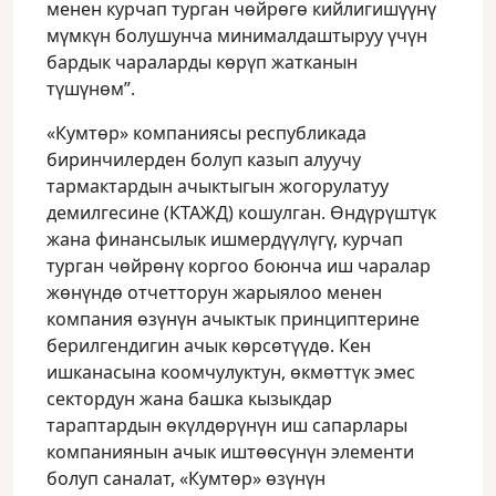
менен курчап турган чөйрөгө кийлигишүүнү
мүмкүн болушунча минималдаштыруу үчүн
бардык чараларды көрүп жатканын
түшүнөм”.
«Кумтөр» компаниясы республикада
биринчилерден болуп казып алуучу
тармактардын ачыктыгын жогорулатуу
демилгесине (КТАЖД) кошулган. Өндүрүштүк
жана финансылык ишмердүүлүгү, курчап
турган чөйрөнү коргоо боюнча иш чаралар
жөнүндө отчетторун жарыялоо менен
компания өзүнүн ачыктык принциптерине
берилгендигин ачык көрсөтүүдө. Кен
ишканасына коомчулуктун, өкмөттүк эмес
сектордун жана башка кызыкдар
тараптардын өкүлдөрүнүн иш сапарлары
компаниянын ачык иштөөсүнүн элементи
болуп саналат, «Кумтөр» өзүнүн