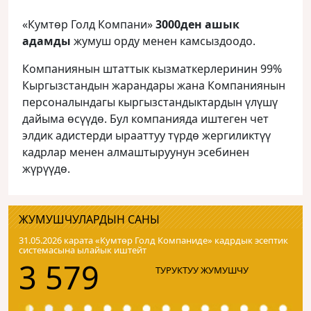
«Кумтөр Голд Компани»
3000ден ашык
адамды
жумуш орду менен камсыздоодо.
Компаниянын штаттык кызматкерлеринин 99%
Кыргызстандын жарандары жана Компаниянын
персоналындагы кыргызстандыктардын үлүшү
дайыма өсүүдө. Бул компанияда иштеген чет
элдик адистерди ырааттуу түрдө жергиликтүү
кадрлар менен алмаштыруунун эсебинен
жүрүүдө.
ЖУМУШЧУЛАРДЫН САНЫ
31.05.2026 карата «Кумтɵр Голд Компаниде» кадрдык эсептик
системасына ылайык иштейт
3 579
ТУРУКТУУ ЖУМУШЧУ