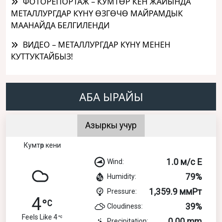
ФОТОРЕПОРТАЖ – КУМТӨР КЕН ЖАЙЫНДА
МЕТАЛЛУРГДАР КҮНҮ ӨЗГӨЧӨ МАЙРАМДЫК
МААНАЙДА БЕЛГИЛЕНДИ
ВИДЕО – МЕТАЛЛУРГДАР КҮНҮ МЕНЕН
КУТТУКТАЙБЫЗ!
АБА ЫРАЙЫ
Азыркы учур
Кумтөр кени
1.0 м/с E
Wind:
79%
Humidity:
1,359.9 ммРт
Pressure:
4
39%
Cloudiness:
Feels Like 4
0.00 mm
Precipitation: