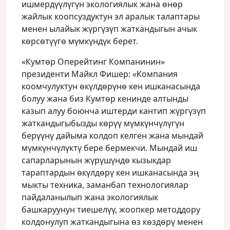
ишмердүүлүгүн экологиялык жана өнөр
жайлык коопсуздуктун эл аралык талаптары
менен ылайык жүргүзүп жаткандыгын ачык
көрсөтүүгө мүмкүндүк берет.
«Кумтөр Оперейтинг Компанинин»
президенти Майкл Фишер: «Компания
коомчулуктун өкүлдөрүнө кен ишканасында
болуу жана биз Кумтөр кенинде алтынды
казып алуу боюнча иштерди кантип жүргүзүп
жаткандыгыбызды көрүү мүмкүнчүлүгүн
берүүнү дайыма колдоп келген жана мындай
мүмкүнчүлүктү бере бермекчи. Мындай иш
сапарларынын жүрүшүндө кызыкдар
тараптардын өкүлдөрү кен ишканасында эң
мыкты техника, заманбап технологиялар
пайдаланылып жана экологиялык
башкаруунун тиешелүү, жоопкер методдору
колдонулуп жаткандыгына өз көздөрү менен