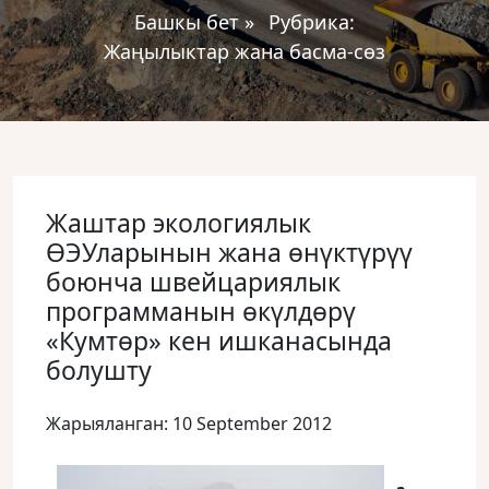
Башкы бет
»
Рубрика:
Жаңылыктар жана басма-сөз
Жаштар экологиялык
ӨЭУларынын жана өнүктүрүү
боюнча швейцариялык
программанын өкүлдөрү
«Кумтөр» кен ишканасында
болушту
Жарыяланган: 10 September 2012