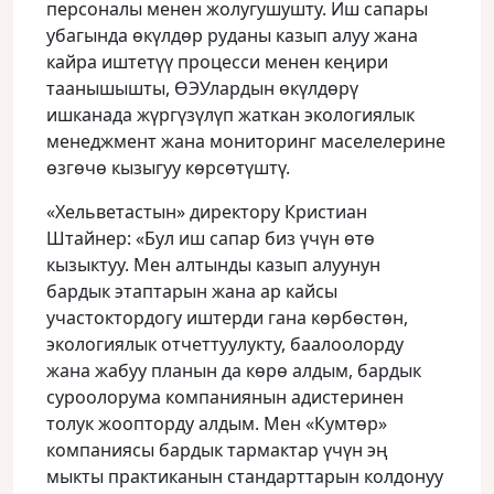
персоналы менен жолугушушту. Иш сапары
убагында өкүлдөр руданы казып алуу жана
кайра иштетүү процесси менен кеңири
таанышышты, ӨЭУлардын өкүлдөрү
ишканада жүргүзүлүп жаткан экологиялык
менеджмент жана мониторинг маселелерине
өзгөчө кызыгуу көрсөтүштү.
«Хельветастын» директору Кристиан
Штайнер: «Бул иш сапар биз үчүн өтө
кызыктуу. Мен алтынды казып алуунун
бардык этаптарын жана ар кайсы
участоктордогу иштерди гана көрбөстөн,
экологиялык отчеттуулукту, баалоолорду
жана жабуу планын да көрө алдым, бардык
суроолорума компаниянын адистеринен
толук жоопторду алдым. Мен «Кумтөр»
компаниясы бардык тармактар үчүн эң
мыкты практиканын стандарттарын колдонуу