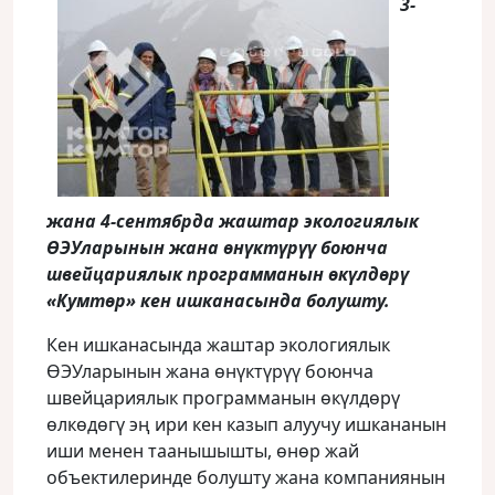
3-
жана 4-сентябрда жаштар экологиялык
ӨЭУларынын жана өнүктүрүү боюнча
швейцариялык программанын өкүлдөрү
«Кумтөр» кен ишканасында болушту
.
Кен ишканасында жаштар экологиялык
ӨЭУларынын жана өнүктүрүү боюнча
швейцариялык программанын өкүлдөрү
өлкөдөгү эң ири кен казып алуучу ишкананын
иши менен таанышышты, өнөр жай
объектилеринде болушту жана компаниянын