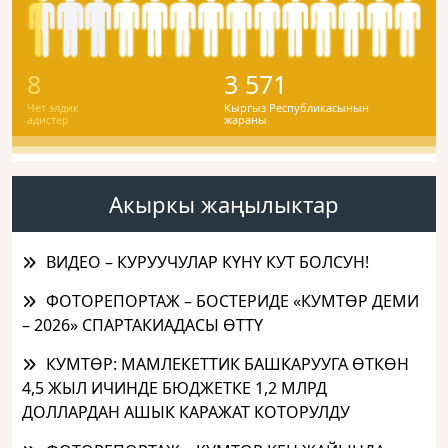
8
3 571
Чет элдик
Кыргыз Республикасынын
адистер
жараны
Акыркы жаңылыктар
ВИДЕО – КУРУУЧУЛАР КҮНҮ КУТ БОЛСУН!
ФОТОРЕПОРТАЖ – БОСТЕРИДЕ «КУМТӨР ДЕМИ
– 2026» СПАРТАКИАДАСЫ ӨТТҮ
КУМТӨР: МАМЛЕКЕТТИК БАШКАРУУГА ӨТКӨН
4,5 ЖЫЛ ИЧИНДЕ БЮДЖЕТКЕ 1,2 МЛРД
ДОЛЛАРДАН АШЫК КАРАЖАТ КОТОРУЛДУ