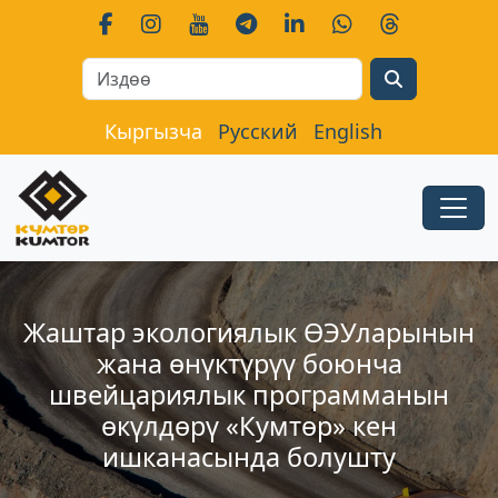
Search
Кыргызча
Русский
English
Жаштар экологиялык ӨЭУларынын
жана өнүктүрүү боюнча
швейцариялык программанын
өкүлдөрү «Кумтөр» кен
ишканасында болушту