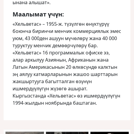
ынана алышат».
Маалымат үчүн:
«Хельветас» – 1955-ж. түзүлгөн өнүктүрүү
боюнча биринчи менчик коммерциялык эмес
уюм, 43 000ден ашуун мүчөлөрү жана 40 000
туруктуу менчик демөөрчүлөрү бар.
«Хельветас» 16 программалык офиске ээ,
алар аркылуу Азиянын, Африканын жана
Латын Америкасынын 20 өлкөсүндө калктын
эң аялуу катмарларынын жашоо шарттарын
жакшыртууга багытталган өзүнүн
ишмердүүлүгүн жүзөгө ашырат.
Кыргызстанда «Хельветас» өз ишмердүүлүгүн
1994-жылдын ноябрында баштаган.