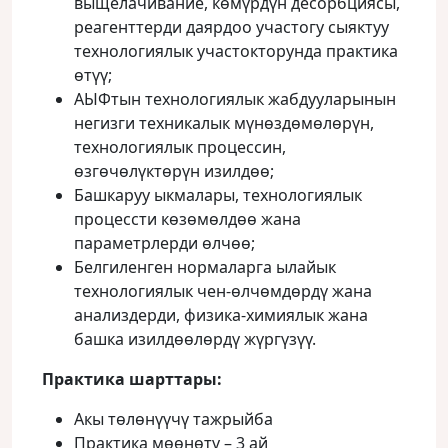
выщелачивание, көмүрдүн десорбциясы,
реагенттерди даярдоо участогу сыяктуу
технологиялык участокторунда практика
өтүү;
АЫФтын технологиялык жабдууларынын
негизги техникалык мүнөздөмөлөрүн,
технологиялык процессин,
өзгөчөлүктөрүн изилдөө;
Башкаруу ыкмалары, технологиялык
процессти көзөмөлдөө жана
параметрлерди өлчөө;
Белгиленген нормаларга ылайык
технологиялык чен-өлчөмдөрдү жана
анализдерди, физика-химиялык жана
башка изилдөөлөрдү жүргүзүү.
Практика шарттары:
Акы төлөнүүчү тажрыйба
Практика мөөнөтү – 3 ай