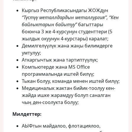
Кыргыз Республикасындагы ЖОЖдун
“Түстүү металлдардын металлургия”, “Кен
байлыктарын байытуу”
багыттары
боюнча 3 же 4-курсунун студенттери (5
жылдык окуунун 4-курстары) каралат;
Демилгелүүлүк жана жаӊы билимдерге
умтулуу;
Аткаргычтык жана тартиптүүлүк;
Компьютерде жана MS Office
программалында иштей билүү;
Тыкан болуу, команда менен иштей билүү;
Медициналык жактан бийик-тоолуу кен-
жайда ишке жарамдуу болуп саналган
чыӊ ден-соолукта болуу;
Милдеттер:
АЫФтын майдалоо, флотациялоо,