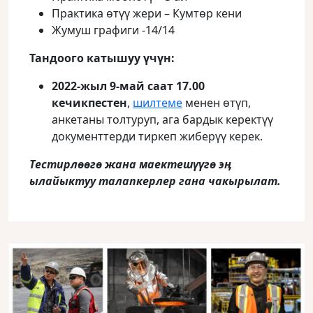
Практика өтүү жери – Кумтөр кени
Жумуш графиги -14/14
Тандоого катышуу үчүн:
2022-жыл 9-май саат 17.00
кечикпестен
,
шилтеме
менен өтүп,
анкетаны толтуруп, ага бардык керектүү
документтерди тиркеп жиберүү керек.
Тестирлөөгө жана маектешүүгө эӊ
ылайыктуу талапкерлер гана чакырылат.