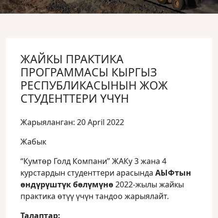
ЖАЙКЫ ПРАКТИКА
ПРОГРАММАСЫ КЫРГЫЗ
РЕСПУБЛИКАСЫНЫН ЖОЖ
СТУДЕНТТЕРИ ҮЧҮН
Жарыяланган: 20 April 2022
Жабык
“Кумтөр Голд Компани” ЖАКу 3 жана 4
курстардын студенттери арасында
АЫФтын
өндүрүштүк бөлүмүнө
2022-жылы жайкы
практика өтүү үчүн тандоо жарыялайт.
Талаптар: