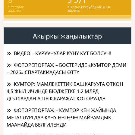
Чет элдик
Кыргыз Республикасынын
адистер
жараны
Акыркы жаңылыктар
ВИДЕО – КУРУУЧУЛАР КҮНҮ КУТ БОЛСУН!
ФОТОРЕПОРТАЖ – БОСТЕРИДЕ «КУМТӨР ДЕМИ
– 2026» СПАРТАКИАДАСЫ ӨТТҮ
КУМТӨР: МАМЛЕКЕТТИК БАШКАРУУГА ӨТКӨН
4,5 ЖЫЛ ИЧИНДЕ БЮДЖЕТКЕ 1,2 МЛРД
ДОЛЛАРДАН АШЫК КАРАЖАТ КОТОРУЛДУ
ФОТОРЕПОРТАЖ – КУМТӨР КЕН ЖАЙЫНДА
МЕТАЛЛУРГДАР КҮНҮ ӨЗГӨЧӨ МАЙРАМДЫК
МААНАЙДА БЕЛГИЛЕНДИ