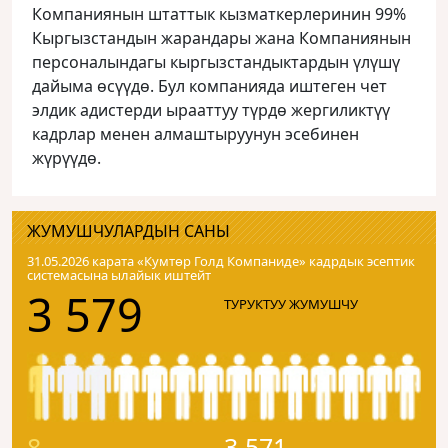
Компаниянын штаттык кызматкерлеринин 99%
Кыргызстандын жарандары жана Компаниянын
персоналындагы кыргызстандыктардын үлүшү
дайыма өсүүдө. Бул компанияда иштеген чет
элдик адистерди ырааттуу түрдө жергиликтүү
кадрлар менен алмаштыруунун эсебинен
жүрүүдө.
ЖУМУШЧУЛАРДЫН САНЫ
31.05.2026 карата «Кумтɵр Голд Компаниде» кадрдык эсептик
системасына ылайык иштейт
3 579
ТУРУКТУУ ЖУМУШЧУ
8
3 571