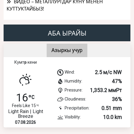
ВИДЕО – МЕТАЛЛУРГДАР КҮНҮ МЕНЕН
КУТТУКТАЙБЫЗ!
АБА ЫРАЙЫ
Азыркы учур
Кумтөр кени
2.5 м/с NW
Wind:
47%
Humidity:
1,353.2 ммРт
Pressure:
16
36%
Cloudiness:
Feels Like 15
0.51 mm
Precipitation:
Light Rain | Light
Breeze
10.0 km
Visibility:
07.08.2026