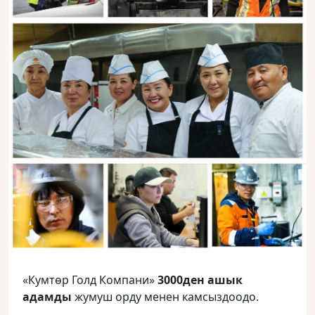
«Кумтөр Голд Компани»
3000ден ашык
адамды
жумуш орду менен камсыздоодо.