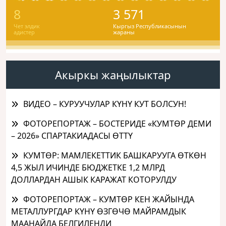
8
3 571
Чет элдик
Кыргыз Республикасынын
адистер
жараны
Акыркы жаңылыктар
ВИДЕО – КУРУУЧУЛАР КҮНҮ КУТ БОЛСУН!
ФОТОРЕПОРТАЖ – БОСТЕРИДЕ «КУМТӨР ДЕМИ
– 2026» СПАРТАКИАДАСЫ ӨТТҮ
КУМТӨР: МАМЛЕКЕТТИК БАШКАРУУГА ӨТКӨН
4,5 ЖЫЛ ИЧИНДЕ БЮДЖЕТКЕ 1,2 МЛРД
ДОЛЛАРДАН АШЫК КАРАЖАТ КОТОРУЛДУ
ФОТОРЕПОРТАЖ – КУМТӨР КЕН ЖАЙЫНДА
МЕТАЛЛУРГДАР КҮНҮ ӨЗГӨЧӨ МАЙРАМДЫК
МААНАЙДА БЕЛГИЛЕНДИ