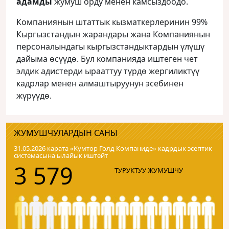
адамды
жумуш орду менен камсыздоодо.
Компаниянын штаттык кызматкерлеринин 99%
Кыргызстандын жарандары жана Компаниянын
персоналындагы кыргызстандыктардын үлүшү
дайыма өсүүдө. Бул компанияда иштеген чет
элдик адистерди ырааттуу түрдө жергиликтүү
кадрлар менен алмаштыруунун эсебинен
жүрүүдө.
ЖУМУШЧУЛАРДЫН САНЫ
31.05.2026 карата «Кумтɵр Голд Компаниде» кадрдык эсептик
системасына ылайык иштейт
3 579
ТУРУКТУУ ЖУМУШЧУ