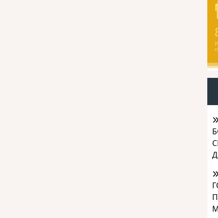
И
с
Б
С
Д
Г
П
М