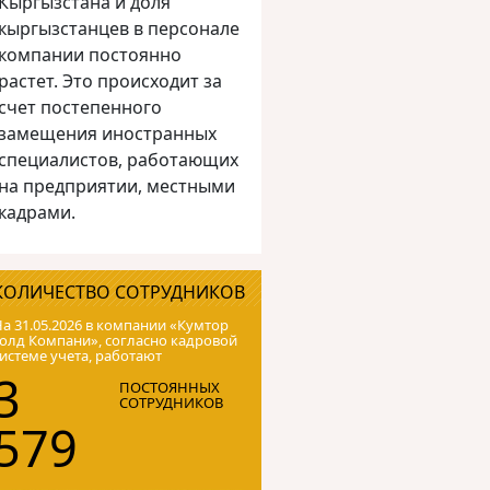
Кыргызстана и доля
кыргызстанцев в персонале
компании постоянно
растет. Это происходит за
счет постепенного
замещения иностранных
специалистов, работающих
на предприятии, местными
кадрами.
КОЛИЧЕСТВО СОТРУДНИКОВ
а 31.05.2026 в компании «Кумтор
олд Компани», согласно кадровой
истеме учета, работают
3
ПОСТОЯННЫХ
СОТРУДНИКОВ
579