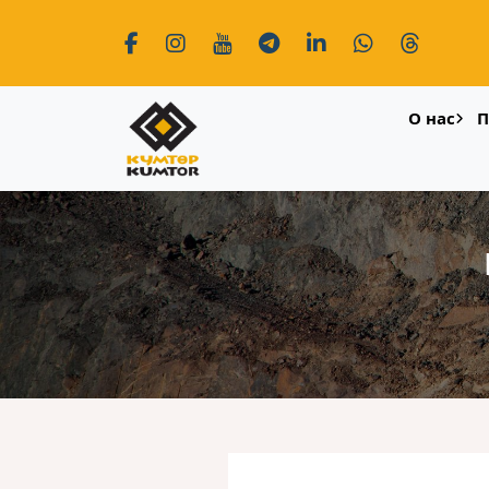
О нас
П