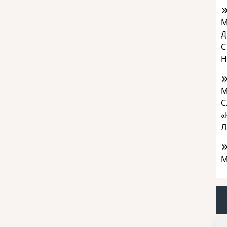
М
Д
С
Н
М
С
«
Л
М