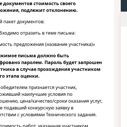
е документов стоимость своего
ожения, подлежит отклонению.
й пакет документов:
обходимо отразить в теме письма:
мость предложения (название участника)»
ржимое письма должно быть
ровано паролем. Пароль будет запрошен
стника в случае прохождения участником
го этапа оценки.
едителем признается участник,
оживший наилучшие условия по
ошению, цена/качество/сроки оказания услуг,
же подавший конкурсную заявку в
етствии с условиями Технического задания.
имость работ, указанная участником