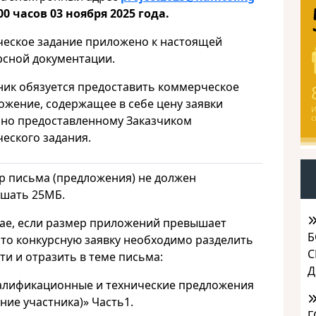
00 часов 03 ноября 2025 года.
ческое задание приложено к настоящей
рсной документации.
ник обязуется предоставить коммерческое
ожение, содержащее в себе цену заявки
И
с
сно предоставленному Заказчиком
ческого задания.
р письма (предложения) не должен
шать 25МБ.
чае, если размер приложений превышает
Б
 то конкурсную заявку необходимо разделить
С
ти и отразить в теме письма:
Д
валификационные и технические предложения
ние участника)» Часть1.
Г