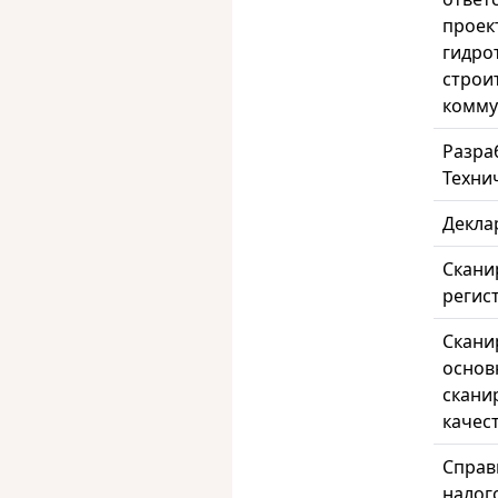
проек
гидро
строи
комму
Разра
Техни
Декла
Скани
регис
Скани
основн
скани
качес
Справ
налог