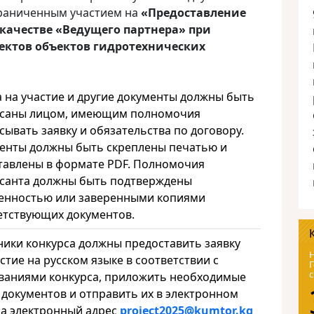
граниченным участием на
«Предоставление
 качестве «Ведущего партнера» при
ектов объектов гидротехнических
а на участие и другие документы должны быть
саны лицом, имеющим полномочия
сывать заявку и обязательства по договору.
енты должны быть скреплены печатью и
тавлены в формате PDF. Полномочия
санта должны быть подтверждены
енностью или заверенными копиями
етствующих документов.
ники конкурса должны предоставить заявку
Н
стие на русском языке в соответствии с
Г
с
ваниями конкурса, приложить необходимые
 документов и отправить их в электронном
на электронный адрес
project
2025@
kumtor
.
kg