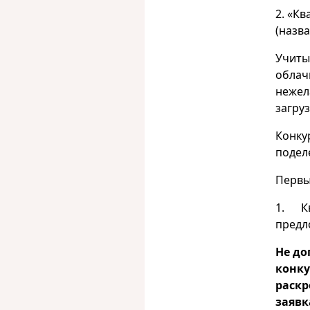
2. «К
(назва
Учиты
облач
нежел
загру
Конку
подел
Первы
1. Кв
предл
Не до
конку
раскр
заявк