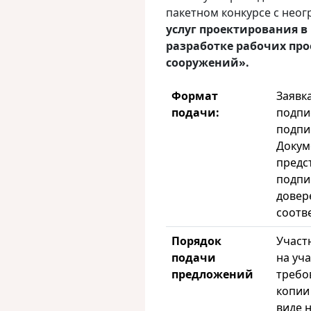
пакетном конкурсе с нео
услуг проектирования в
разработке рабочих про
сооружений».
Формат
Заявк
подачи:
подпи
подпи
Докум
предс
подпи
довер
соотв
Порядок
Участ
подачи
на уча
предложений
требо
копии
виде 