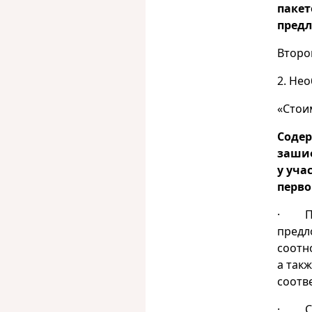
пакет
предл
Второ
2. Не
«Стои
Соде
зашиф
у уча
перво
· Поб
предл
соотн
а так
соотв
· Сто