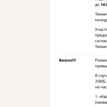
до
14:
Техни
конку
Участ
предл
согла
Техни
Важно!!!
Разме
превы
В слу
25МБ,
на час
1. «К
(назва