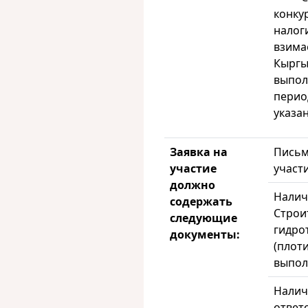
конку
налог
взима
Кыргы
выпол
перио
указа
Заявка на
Письм
участие
участ
должно
Налич
содержать
Строи
следующие
гидро
документы:
(плот
выпол
Налич
ответ