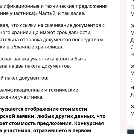
валификационные и технические предложения
П
ние участника)» Часть2, и так далее.
М
вая, что ссылки на скачивание документов с
ного хранилища имеют срок давности,
М
ательна отправка документов посредством
Д
зки в облачные хранилища.
С
Н
рсная заявка участника должна быть
ена на два пакета документов.
М
й пакет документов:
С
«
алификационные и технические
Л
ожения участника.
пускается отображение стоимости
М
рсной заявки, любых других данных, что
оет стоимость предложения. Конкурсная
а участника, отразившего в первом