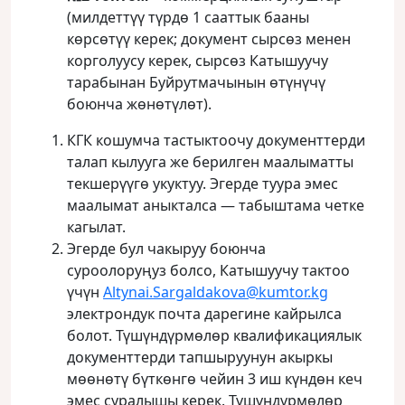
(милдеттүү түрдө 1 сааттык бааны
көрсөтүү керек; документ сырсөз менен
корголуусу керек, сырсөз Катышуучу
тарабынан Буйрутмачынын өтүнүчү
боюнча жөнөтүлөт).
КГК кошумча тастыктоочу документтерди
талап кылууга же берилген маалыматты
текшерүүгө укуктуу. Эгерде туура эмес
маалымат аныкталса — табыштама четке
кагылат.
Эгерде бул чакыруу боюнча
суроолоруңуз болсо, Катышуучу тактоо
үчүн
Altynai.Sargaldakova@kumtor.kg
электрондук почта дарегине кайрылса
болот. Түшүндүрмөлөр квалификациялык
документтерди тапшыруунун акыркы
мөөнөтү бүткөнгө чейин 3 иш күндөн кеч
эмес суралышы керек. Түшүндүрмөлөр