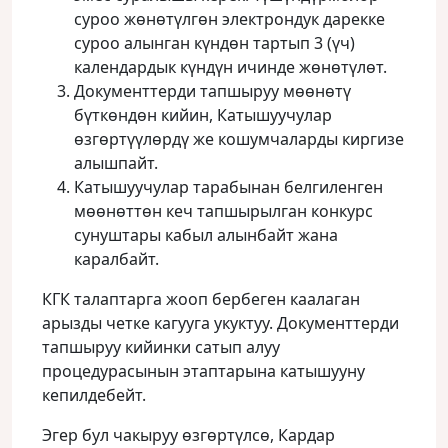
суроо жөнөтүлгөн электрондук дарекке
суроо алынган күндөн тартып 3 (үч)
календардык күндүн ичинде жөнөтүлөт.
Документтерди тапшыруу мөөнөтү
бүткөндөн кийин, Катышуучулар
өзгөртүүлөрдү же кошумчаларды киргизе
алышпайт.
Катышуучулар тарабынан белгиленген
мөөнөттөн кеч тапшырылган конкурс
сунуштары кабыл алынбайт жана
каралбайт.
КГК талаптарга жооп бербеген каалаган
арызды четке кагууга укуктуу. Документтерди
тапшыруу кийинки сатып алуу
процедурасынын этаптарына катышууну
кепилдебейт.
Эгер бул чакыруу өзгөртүлсө, Кардар