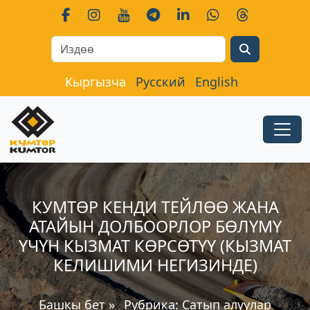
Search
Кыргызча
Русский
English
КУМТӨР КЕНДИ ТЕЙЛӨӨ ЖАНА
АТАЙЫН ДОЛБООРЛОР БӨЛҮМҮ
ҮЧҮН КЫЗМАТ КӨРСӨТҮҮ (КЫЗМАТ
КЕЛИШИМИ НЕГИЗИНДЕ)
Башкы бет
»
Рубрика:
Сатып алуулар