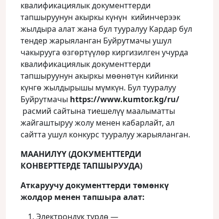
квалификациялык документтерди
тапшыруунун акыркы күнүн кийинчерээк
жылдыра алат жана бул тууралуу Кардар бул
тендер жарыяланган Буйрутмачы ушул
чакырууга өзгөртүүлөр киргизилген учурда
квалификациялык документтерди
тапшыруунун акыркы мөөнөтүн кийинки
күнгө жылдырышы мүмкүн. Бул тууралуу
Буйрутмачы
https://www.kumtor.kg/ru/
расмий сайтына тиешелүү маалыматты
жайгаштыруу жолу менен кабарлайт, ал
сайтта ушул конкурс тууралуу жарыяланган.
МААНИЛҮҮ (ДОКУМЕНТТЕРДИ
КОНВЕРТТЕРДЕ ТАПШЫРУУДА)
Аткаруучу документтерди төмөнкү
жолдор менен тапшыра алат:
Электрондук түрдө —