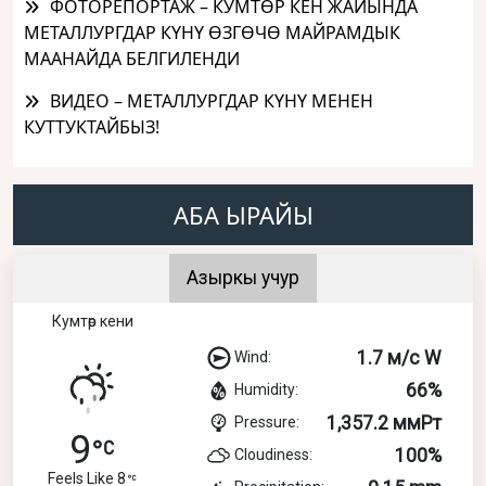
ФОТОРЕПОРТАЖ – КУМТӨР КЕН ЖАЙЫНДА
МЕТАЛЛУРГДАР КҮНҮ ӨЗГӨЧӨ МАЙРАМДЫК
МААНАЙДА БЕЛГИЛЕНДИ
ВИДЕО – МЕТАЛЛУРГДАР КҮНҮ МЕНЕН
КУТТУКТАЙБЫЗ!
АБА ЫРАЙЫ
Азыркы учур
Кумтөр кени
1.7 м/с W
Wind:
66%
Humidity:
1,357.2 ммРт
Pressure:
9
100%
Cloudiness:
Feels Like 8