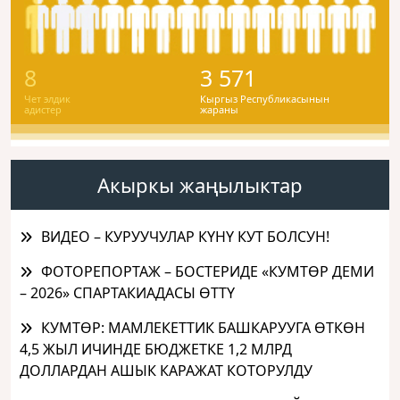
8
3 571
Чет элдик
Кыргыз Республикасынын
адистер
жараны
Акыркы жаңылыктар
ВИДЕО – КУРУУЧУЛАР КҮНҮ КУТ БОЛСУН!
ФОТОРЕПОРТАЖ – БОСТЕРИДЕ «КУМТӨР ДЕМИ
– 2026» СПАРТАКИАДАСЫ ӨТТҮ
КУМТӨР: МАМЛЕКЕТТИК БАШКАРУУГА ӨТКӨН
4,5 ЖЫЛ ИЧИНДЕ БЮДЖЕТКЕ 1,2 МЛРД
ДОЛЛАРДАН АШЫК КАРАЖАТ КОТОРУЛДУ