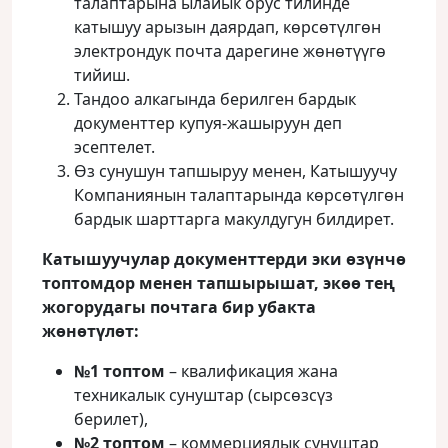
талаптарына ылайык орус тилинде
катышуу арызын даярдап, көрсөтүлгөн
электрондук почта дарегине жөнөтүүгө
тийиш.
Тандоо алкагында берилген бардык
документтер купуя-жашыруун деп
эсептелет.
Өз сунушун тапшыруу менен, Катышуучу
Компаниянын талаптарында көрсөтүлгөн
бардык шарттарга макулдугун билдирет.
Катышуучулар документтерди эки өзүнчө
топтомдор менен тапшырышат, экөө тең
жогорудагы почтага бир убакта
жөнөтүлөт:
№1 топтом
– квалификация жана
техникалык сунуштар (сырсөзсүз
берилет),
№2 топтом
– коммерциялык сунуштар