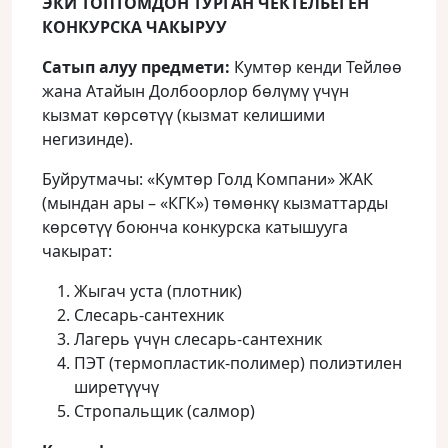
ЭКИ ТОПТОМДОН ТУРГАН ЧЕКТЕЛБЕГЕН
КОНКУРСКА ЧАКЫРУУ
Сатып алуу предмети:
Кумтөр кенди Тейлөө
жана Атайын Долбоорлор бөлүмү үчүн
кызмат көрсөтүү (кызмат келишими
негизинде).
Буйрутмачы: «Кумтөр Голд Компани» ЖАК
(мындан ары – «КГК») төмөнкү кызматтарды
көрсөтүү боюнча конкурска катышууга
чакырат:
Жыгач уста (плотник)
Слесарь-сантехник
Лагерь үчүн слесарь-сантехник
ПЭТ (термопластик-полимер) полиэтилен
ширетүүчү
Стропальщик (салмор)