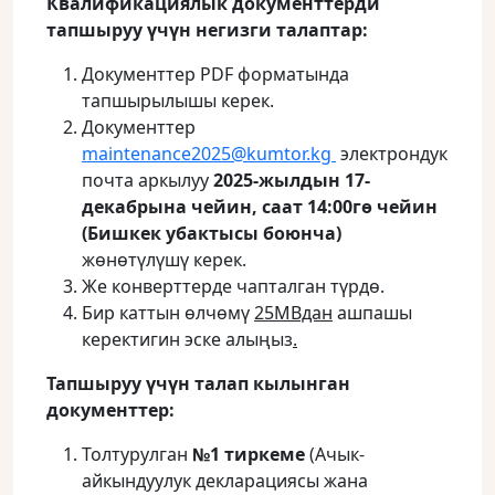
Квалификациялык документтерди
тапшыруу үчүн негизги талаптар:
Документтер PDF форматында
тапшырылышы керек.
Документтер
maintenance2025@kumtor.kg
электрондук
почта аркылуу
2025-жылдын 17-
декабрына чейин, саат 14:00гө чейин
(Бишкек убактысы боюнча)
жөнөтүлүшү керек.
Же конверттерде чапталган түрдө.
Бир каттын өлчөмү
25MBдан
ашпашы
керектигин эске алыңыз
.
Тапшыруу үчүн талап кылынган
документтер:
Толтурулган
№1 тиркеме
(Ачык-
айкындуулук декларациясы жана