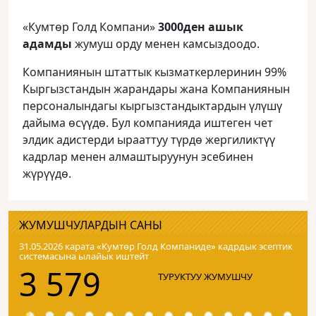
«Кумтөр Голд Компани»
3000ден ашык
адамды
жумуш орду менен камсыздоодо.
Компаниянын штаттык кызматкерлеринин 99%
Кыргызстандын жарандары жана Компаниянын
персоналындагы кыргызстандыктардын үлүшү
дайыма өсүүдө. Бул компанияда иштеген чет
элдик адистерди ырааттуу түрдө жергиликтүү
кадрлар менен алмаштыруунун эсебинен
жүрүүдө.
ЖУМУШЧУЛАРДЫН САНЫ
31.05.2026 карата «Кумтɵр Голд Компаниде» кадрдык эсептик
системасына ылайык иштейт
3 579
ТУРУКТУУ ЖУМУШЧУ