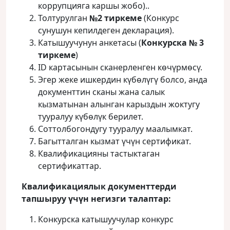
коррупцияга каршы жобо)..
Толтурулган
№2 тиркеме
(Конкурс
сунушун кепилдеген декларация).
Катышуучунун анкетасы (
Конкурска № 3
тиркеме
)
ID картасынын сканерленген көчүрмөсү.
Эгер жеке ишкердин күбөлүгү болсо, анда
документтин сканы жана салык
кызматынан алынган карыздын жоктугу
тууралуу күбөлүк берилет.
Соттолбогондугу тууралуу маалымкат.
Багытталган кызмат үчүн сертификат.
Квалификацияны тастыктаган
сертификаттар.
Квалификациялык документтерди
тапшыруу үчүн негизги талаптар:
Конкурска катышуучулар конкурс