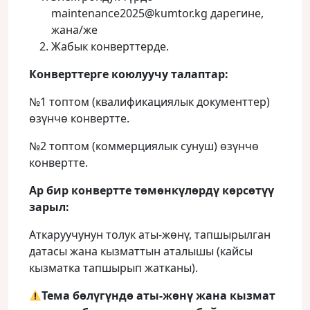
maintenance2025@kumtor.kg дарегине,
жана/же
Жабык конверттерде.
Конверттерге коюлуучу талаптар:
№1 топтом (квалификациялык документтер)
өзүнчө конвертте.
№2 топтом (коммерциялык сунуш) өзүнчө
конвертте.
Ар бир конвертте төмөнкүлөрдү көрсөтүү
зарыл:
Аткаруучунун толук аты-жөнү, тапшырылган
датасы жана кызматтын аталышы (кайсы
кызматка тапшырып жатканы).
Тема бөлүгүндө аты-жөнү жана кызмат