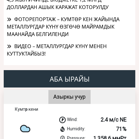
ДОЛЛАРДАН АШЫК КАРАЖАТ КОТОРУЛДУ
ФОТОРЕПОРТАЖ – КУМТӨР КЕН ЖАЙЫНДА
МЕТАЛЛУРГДАР КҮНҮ ӨЗГӨЧӨ МАЙРАМДЫК
МААНАЙДА БЕЛГИЛЕНДИ
ВИДЕО – МЕТАЛЛУРГДАР КҮНҮ МЕНЕН
КУТТУКТАЙБЫЗ!
АБА ЫРАЙЫ
Азыркы учур
Кумтөр кени
2.4 м/с NE
Wind:
71%
Humidity:
1,358.6 ммРт
Pressure: