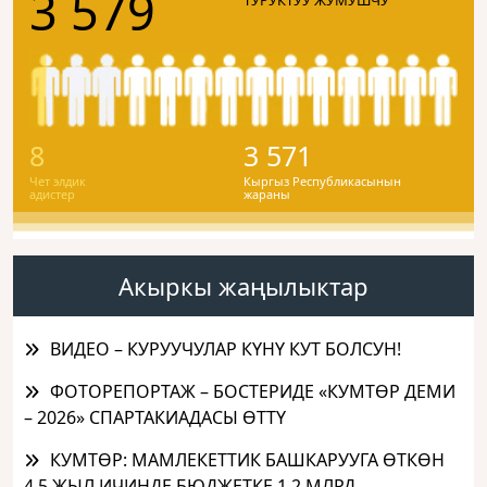
3 579
8
3 571
Чет элдик
Кыргыз Республикасынын
адистер
жараны
Акыркы жаңылыктар
ВИДЕО – КУРУУЧУЛАР КҮНҮ КУТ БОЛСУН!
ФОТОРЕПОРТАЖ – БОСТЕРИДЕ «КУМТӨР ДЕМИ
– 2026» СПАРТАКИАДАСЫ ӨТТҮ
КУМТӨР: МАМЛЕКЕТТИК БАШКАРУУГА ӨТКӨН
4,5 ЖЫЛ ИЧИНДЕ БЮДЖЕТКЕ 1,2 МЛРД