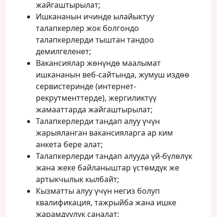
жайгаштырылат;
Ишкананын ичинде ылайыктуу
талапкерлер жок болгондо
талапкерлерди тыштан тандоо
демилгеленет;
Вакансиялар жөнүндө маалымат
ишкананын веб-сайтында, жумуш издөө
сервистеринде (интернет-
рекрутменттерде), жергиликтүү
жамааттарда жайгаштырылат;
Талапкерлерди тандап алуу үчүн
жарыяланган вакансияларга ар ким
анкета бере алат;
Талапкерлерди тандап алууда үй-бүлөлүк
жана жеке байланыштар үстөмдүк же
артыкчылык кылбайт;
Кызматты алуу үчүн негиз болуп
квалификация, тажрыйба жана ишке
жарамдуулук саналат;