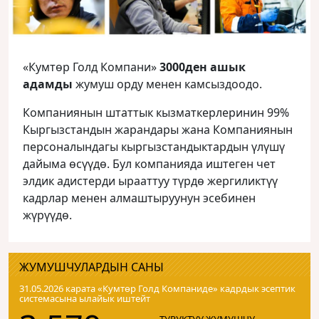
«Кумтөр Голд Компани»
3000ден ашык
адамды
жумуш орду менен камсыздоодо.
Компаниянын штаттык кызматкерлеринин 99%
Кыргызстандын жарандары жана Компаниянын
персоналындагы кыргызстандыктардын үлүшү
дайыма өсүүдө. Бул компанияда иштеген чет
элдик адистерди ырааттуу түрдө жергиликтүү
кадрлар менен алмаштыруунун эсебинен
жүрүүдө.
ЖУМУШЧУЛАРДЫН САНЫ
31.05.2026 карата «Кумтɵр Голд Компаниде» кадрдык эсептик
системасына ылайык иштейт
ТУРУКТУУ ЖУМУШЧУ