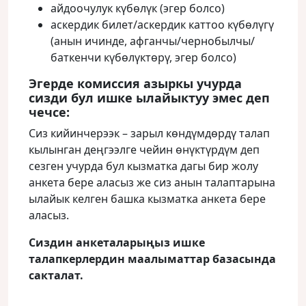
айдоочулук күбөлүк (эгер болсо)
аскердик билет/аскердик каттоо күбөлүгү
(анын ичинде, афганчы/чернобылчы/
баткенчи күбөлүктөрү, эгер болсо)
Эгерде комиссия азыркы учурда
сизди бул ишке ылайыктуу эмес деп
чечсе:
Сиз кийинчерээк – зарыл көндүмдөрдү талап
кылынган деңгээлге чейин өнүктүрдүм деп
сезген учурда бул кызматка дагы бир жолу
анкета бере аласыз же сиз анын талаптарына
ылайык келген башка кызматка анкета бере
аласыз.
Сиздин анкеталарыңыз ишке
талапкерлердин маалыматтар базасында
сакталат.