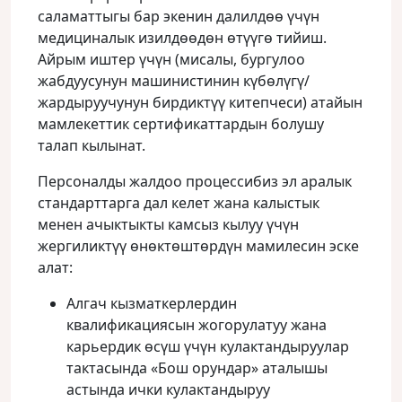
саламаттыгы бар экенин далилдөө үчүн
медициналык изилдөөдөн өтүүгө тийиш.
Айрым иштер үчүн (мисалы, бургулоо
жабдуусунун машинистинин күбөлүгү/
жардыруучунун бирдиктүү китепчеси) атайын
мамлекеттик сертификаттардын болушу
талап кылынат.
Персоналды жалдоо процессибиз эл аралык
стандарттарга дал келет жана калыстык
менен ачыктыкты камсыз кылуу үчүн
жергиликтүү өнөктөштөрдүн мамилесин эске
алат:
Алгач кызматкерлердин
квалификациясын жогорулатуу жана
карьердик өсүш үчүн кулактандыруулар
тактасында «Бош орундар» аталышы
астында ички кулактандыруу