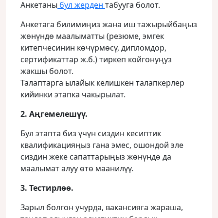
Анкетаны
бул жерден
табууга болот.
Анкетага билимиңиз жана иш тажырыйбаңыз
жөнүндө маалыматты (резюме, эмгек
китепчесинин көчүрмөсү, дипломдор,
сертификаттар ж.б.) тиркеп койгонуңуз
жакшы болот.
Талаптарга ылайык келишкен талапкерлер
кийинки этапка чакырылат.
2. Аңгемелешүү.
Бул этапта биз үчүн сиздин кесиптик
квалификацияңыз гана эмес, ошондой эле
сиздин жеке сапаттарыңыз жөнүндө да
маалымат алуу өтө маанилүү.
3. Тестирлөө.
Зарыл болгон учурда, вакансияга жараша,