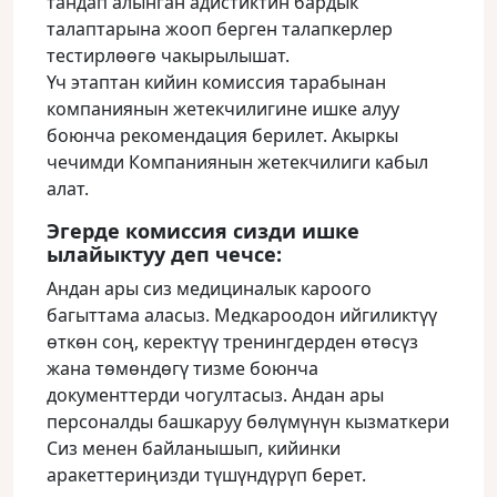
тандап алынган адистиктин бардык
талаптарына жооп берген талапкерлер
тестирлөөгө чакырылышат.
Үч этаптан кийин комиссия тарабынан
компаниянын жетекчилигине ишке алуу
боюнча рекомендация берилет. Акыркы
чечимди Компаниянын жетекчилиги кабыл
алат.
Эгерде комиссия сизди ишке
ылайыктуу деп чечсе:
Андан ары сиз медициналык кароого
багыттама аласыз. Медкароодон ийгиликтүү
өткөн соң, керектүү тренингдерден өтөсүз
жана төмөндөгү тизме боюнча
документтерди чогултасыз. Андан ары
персоналды башкаруу бөлүмүнүн кызматкери
Сиз менен байланышып, кийинки
аракеттериңизди түшүндүрүп берет.