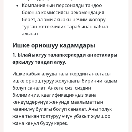
Компаниянын персоналды тандоо
боюнча комиссиясы рекомендация
берет, ал эми акыркы чечим жогору
турган жетекчилик тарабынан кабыл
алынат.
Ишке орношуу кадамдары
1. Ылайыктуу талапкерлерди анкеталары
аркылуу тандап алуу.
Ишке кабыл алууда талапкердин анкетасы
ишке орноштуруу жолундагы биринчи кадам
болуп саналат. Анкета сиз, сиздин
билимиңиз, квалификацияңыз жана
көндүмдөрүңүз жөнүндө маалыматтын
маанилүү булагы болуп саналат. Аны толук
жана тыкан толтуруу үчүн убакыт жумшоо
жана көңүл буруу керек.