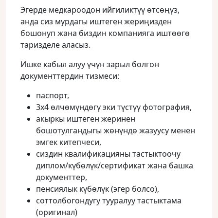
Эгерде медкароодон ийгиликтүү өтсөңүз,
анда сиз мурдагы иштеген жериңизден
бошонуп жана биздин компанияга иштөөгө
таризделе аласыз.
Ишке кабыл алуу үчүн зарыл болгон
документтердин тизмеси:
паспорт,
3х4 өлчөмүндөгү эки түстүү фотография,
акыркы иштеген жеринен
бошотулгандыгы жөнүндө жазуусу менен
эмгек китепчеси,
сиздин квалификацияны тастыктоочу
диплом/күбөлүк/сертификат жана башка
документтер,
пенсиялык күбөлүк (эгер болсо),
соттолбогондугу тууралуу тастыктама
(оригинал)