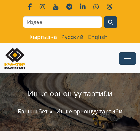
Search
Кыргызча
Русский
English
Ишке орношуу тартиби
Башкы бет
»
Ишке орношуу тартиби