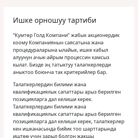
Ишке орношуу тартиби
“Кумтөр Голд Компани” жабык акционердик
коому Компаниянын саясатына жана
процедураларына ылайык, ишке кабыл
алуунун ачык-айрым процессин камсыз
кылат. Бизде эң татыктуу талапкерлерди
аныктоо боюнча так критерийлер бар.
Талапкерлердин билими жана
квалификациялык сапаттары арыз берилген
позицияларга дал келиши керек.
Талапкерлердин билими жана
квалификациялык сапаттары арыз берилген
позицияларга дал келиши керек, талапкерлер
кен ишканасында бийик тоо шарттарында
иштөө үчүн зарыл болгон жакшы