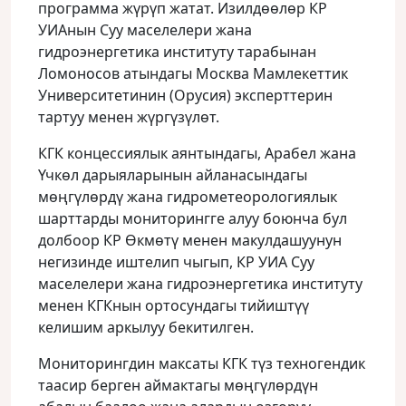
программа жүрүп жатат. Изилдөөлөр КР
УИАнын Суу маселелери жана
гидроэнергетика институту тарабынан
Ломоносов атындагы Москва Мамлекеттик
Университетинин (Орусия) эксперттерин
тартуу менен жүргүзүлөт.
КГК концессиялык аянтындагы, Арабел жана
Үчкөл дарыяларынын айланасындагы
мөңгүлөрдү жана гидрометеорологиялык
шарттарды мониторингге алуу боюнча бул
долбоор КР Өкмөтү менен макулдашуунун
негизинде иштелип чыгып, КР УИА Суу
маселелери жана гидроэнергетика институту
менен КГКнын ортосундагы тийиштүү
келишим аркылуу бекитилген.
Мониторингдин максаты КГК түз техногендик
таасир берген аймактагы мөңгүлөрдүн