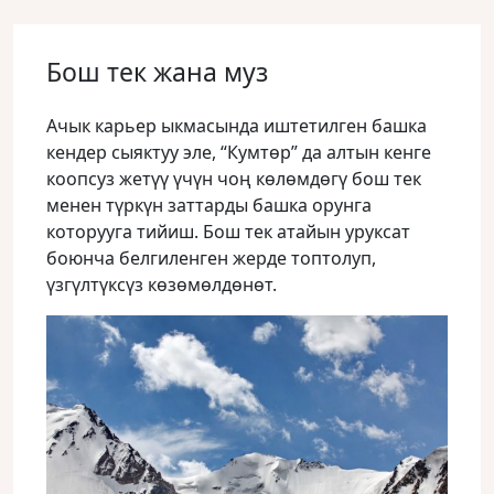
Бош тек жана муз
Ачык карьер ыкмасында иштетилген башка
кендер сыяктуу эле, “Кумтөр” да алтын кенге
коопсуз жетүү үчүн чоң көлөмдөгү бош тек
менен түркүн заттарды башка орунга
которууга тийиш. Бош тек атайын уруксат
боюнча белгиленген жерде топтолуп,
үзгүлтүксүз көзөмөлдөнөт.