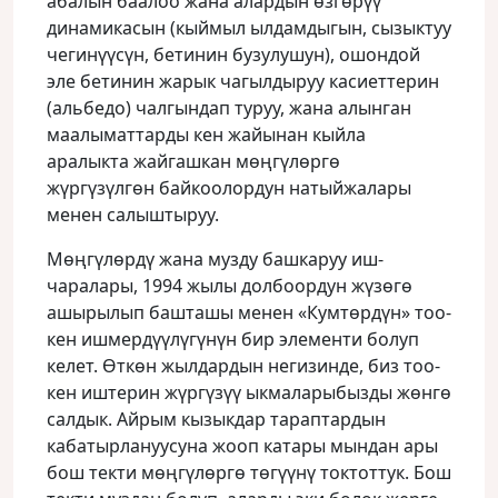
абалын баалоо жана алардын өзгөрүү
динамикасын (кыймыл ылдамдыгын, сызыктуу
чегинүүсүн, бетинин бузулушун), ошондой
эле бетинин жарык чагылдыруу касиеттерин
(альбедо) чалгындап туруу, жана алынган
маалыматтарды кен жайынан кыйла
аралыкта жайгашкан мөңгүлөргө
жүргүзүлгөн байкоолордун натыйжалары
менен салыштыруу.
Мөңгүлөрдү жана музду башкаруу иш-
чаралары, 1994 жылы долбоордун жүзөгө
ашырылып башташы менен «Кумтөрдүн» тоо-
кен ишмердүүлүгүнүн бир элементи болуп
келет. Өткөн жылдардын негизинде, биз тоо-
кен иштерин жүргүзүү ыкмаларыбызды жөнгө
салдык. Айрым кызыкдар тараптардын
кабатырлануусуна жооп катары мындан ары
бош текти мөңгүлөргө төгүүнү токтоттук. Бош