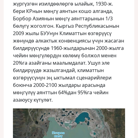
жүргүзгөн изилдөөлөргө ылайык, 1930-ж.
бери КРнын мөңгү аянтын кошо алганда,
Борбор Азиянын мөңгү аянттарынын 1/3
бөлүгү жоголгон. Кыргыз Республикасынын
2009 жылы БУУнун Климаттын өзгөрүүсү
жөнүндө алкактык конвенциясы үчүн жасаган
билдирүүсүндө 1960-жылдарынан 2000-жылга
чейин мөңгүлөрдүн көлөмү болжол менен
20%га азайганы маалымдалат. Ушул эле
билдирүүдө жазылгандай, климаттын
өзгөрүүсүнүн эң ыктымал сценарийлери
боюнча 2000-2100 жылдары арасында
мөңгүлүү аянттын 64%дан 95%га чейин
азаюусу күтүлөт.