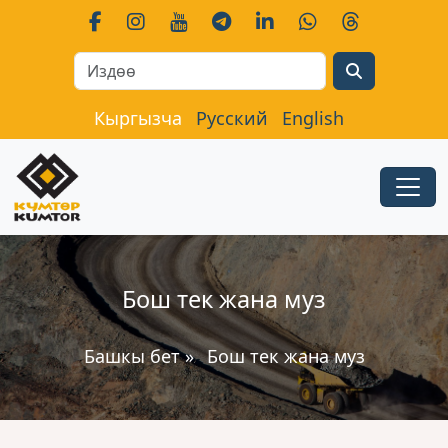
Search
Кыргызча
Русский
English
Бош тек жана муз
Башкы бет
»
Бош тек жана муз