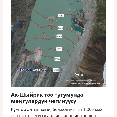
Ак-Шыйрак тоо тутумунда
мөңгүлөрдүн чегинүүсү
Кумтөр алтын кени, болжол менен 1 000 км2
аянтын ээлеген жана ишкананын тоо-кен