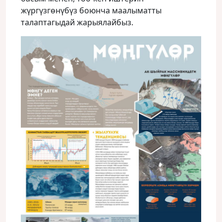
жүргүзгөнүбүз боюнча маалыматты
талаптагыдай жарыялайбыз.