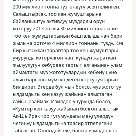
200 миллион тонна түзгөндүгү эсептелинген.
Салыштырсак, тоо кен жумуштарына
байланыштуу активдүү муздарды орун
которуу 2013-жылы 30 миллион тоннаны же
тоо кен жумуштарынын башталышынан бери
жылына орточо 4 миллион тоннаны түздү. Кээ
бир кызыккан тараптар тоо кен жумуштары
учурунда көтөрүлгөн чаң, күндүн жараткан
жылуулугун көбүрөөк тартып алганынан улам
аймактагы муз жоготуулардын көбөйүшүнө
алып барышы мүмкүн деген коркунучтарын
билдирет. Эгерде бул чын болсо, муз жоготуу
ылдамдыгы кен казуу жайынан алыстаган
сайын азаймак. Изилдөө учурунда болсо,
«Кумтөр кен казуу жайынан болгон алыстык
Ак-Шыйрак тоо тутумундагы мөңгүлөрдүн
чегинүү ылдамдыгына таасир этпепегени
табылган. Ошондой эле, башка изилдөөлөр