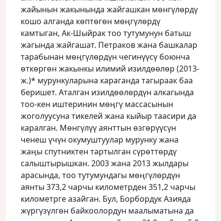
жайынын жакынында жайгашкан мөнгүлөрдү
кошо алганда көптөгөн мөңгүлөрдү
камтыган, Ак-Шыйрак тоо тутумунун батыш
жагында жайгашат. Петраков жана башкалар
тарабынан мөңгүлөрдүн чегинүүсү боюнча
өткөргөн жакынкы илимий изилдөөлөр (2013-
ж.)* мурункуларына караганда тагыраак баа
беришет. Аталган изилдөөлөрдүн алкагында
тоо-кен иштеринин мөңгү массасынын
жоголуусуна тикелей жана кыйыр таасири да
каралган. Мөнгүлүү аянттын өзгөрүүсүн
ченеш үчүн окумуштуулар мурунку жана
жаңы спутниктен тартылган сүрөттөрдү
салыштырышкан. 2003 жана 2013 жылдары
арасында, тоо тутумундагы мөңгүлөрдүн
аянты 373,2 чарчы километрден 351,2 чарчы
километрге азайган. Бул, Борбордук Азияда
жүргүзүлгөн байкоолордун маалыматына да