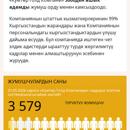
«Кумтөр Голд Компани»
3000ден ашык
адамды
жумуш орду менен камсыздоодо.
Компаниянын штаттык кызматкерлеринин 99%
Кыргызстандын жарандары жана Компаниянын
персоналындагы кыргызстандыктардын үлүшү
дайыма өсүүдө. Бул компанияда иштеген чет
элдик адистерди ырааттуу түрдө жергиликтүү
кадрлар менен алмаштыруунун эсебинен
жүрүүдө.
ЖУМУШЧУЛАРДЫН САНЫ
31.05.2026 карата «Кумтɵр Голд Компаниде» кадрдык эсептик
системасына ылайык иштейт
3 579
ТУРУКТУУ ЖУМУШЧУ