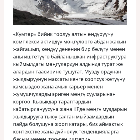
«Кумтөр» бийик тоолуу алтын өндүрүүчү
комплекси активдүү мөңгүлөргө абдан жакын
жайгашып, кендүү дененин бир бөлүгү менен
аны иштетүүгө байланышкан инфраструктура
кыймылдагы мөңгүлөрдүн алдында турат же
алардын таасирине тушугат. Музду ордунан
жылдыруунун максаты кенге коопсуз жетүүнү
камсыздоо жана ачык карьер менен
жумушчуларды эриген мөңгү сууларынан
коргоо. Кызыкдар тараптардын
кабатырлануусуна жана КРде мөңгү муздарын
жылдырууга тыюу салган мыйзамдардын
пайда болушуна жооп катары, биз аймактык
контекстке жана дүйнөлүк тенденцияларга
басым менен, тоо-кен иштерин