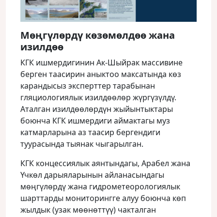
Мөңгүлөрдү көзөмөлдөө жана
изилдөө
КГК ишмердигинин Ак-Шыйрак массивине
берген таасирин аныктоо максатында көз
карандысыз эксперттер тарабынан
гляциологиялык изилдөөлөр жүргүзүлдү.
Аталган изилдөөлөрдүн жыйынтыктары
боюнча КГК ишмердиги аймактагы муз
катмарларына аз таасир бергендиги
туурасында тыянак чыгарылган.
КГК концессиялык аянтындагы, Арабел жана
Үчкөл дарыяларынын айланасындагы
мөңгүлөрдү жана гидрометеорологиялык
шарттарды мониторингге алуу боюнча көп
жылдык (узак мөөнөттүү) чакталган