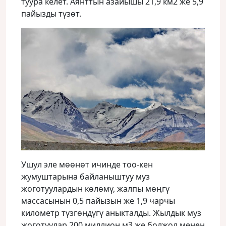
туура келет. Аянттын азайышы 21,9 км2 же 5,9
пайызды түзөт.
Ушул эле мөөнөт ичинде тоо-кен
жумуштарына байланыштуу муз
жоготуулардын көлөмү, жалпы мөңгү
массасынын 0,5 пайызын же 1,9 чарчы
километр түзгөндүгү аныкталды. Жылдык муз
жоготуулар 200 миллион м3 же болжол менен