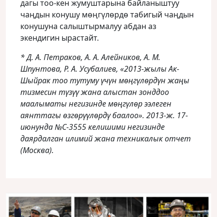
дагы тоо-кен жумуштарына байланыштуу
чаңдын конушу мөңгүлөрдө табигый чаңдын
конушуна салыштырмалуу абдан аз
экендигин ырастайт.
* Д. А. Петраков, А. А. Алейников, А. М.
Шпунтова, Р. А. Усубалиев, «2013-жылы Ак-
Шыйрак тоо тутуму үчүн мөңгүлөрдүн жаңы
тизмесин түзүү жана алыстан зонддоо
маалыматы негизинде мөңгүлөр ээлеген
аянттагы өзгөрүүлөрдү баалоо». 2013-ж. 17-
июнунда №С-3555 келишими негизинде
даярдалган илимий жана техникалык отчет
(Москва).
**