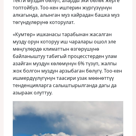
текти муздан бөлүп, аларды эки бөлөк жерге
топтойбуз. Тоо-кен иштерин жүргүзүүнүн
алкагында, алынган муз кайрадан башка муз
төгүндүлөрүнө которулат.
«Кумтөр» ишканасы тарабынан жасалган
музду орун которуу иш чаралары ошол эле
мөңгүлөрдө климаттын өзгөрүшүнө
байланыштуу табигый процесстерден улам
азайган муздун көлөмүнүн 6% түзүп, жалпы
жок болгон муздун арзыбаган бөлүгү. Тоо-кен
ишмердүүлүгүнүн таасири узак мөөнөттүү
тенденцияларга салыштырылганда дагы да
азыраак олуттуу.