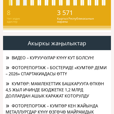
8
3 571
Чет элдик
Кыргыз Республикасынын
адистер
жараны
Акыркы жаңылыктар
ВИДЕО – КУРУУЧУЛАР КҮНҮ КУТ БОЛСУН!
ФОТОРЕПОРТАЖ – БОСТЕРИДЕ «КУМТӨР ДЕМИ
– 2026» СПАРТАКИАДАСЫ ӨТТҮ
КУМТӨР: МАМЛЕКЕТТИК БАШКАРУУГА ӨТКӨН
4,5 ЖЫЛ ИЧИНДЕ БЮДЖЕТКЕ 1,2 МЛРД
ДОЛЛАРДАН АШЫК КАРАЖАТ КОТОРУЛДУ
ФОТОРЕПОРТАЖ – КУМТӨР КЕН ЖАЙЫНДА
МЕТАЛЛУРГДАР КҮНҮ ӨЗГӨЧӨ МАЙРАМДЫК