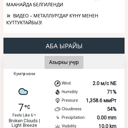
МААНАЙДА БЕЛГИЛЕНДИ
ВИДЕО – МЕТАЛЛУРГДАР КҮНҮ МЕНЕН
КУТТУКТАЙБЫЗ!
АБА ЫРАЙЫ
Азыркы учур
Кумтөр кени
2.0 м/с NE
Wind:
71%
Humidity:
1,358.6 ммРт
Pressure:
7
54%
Cloudiness:
Feels Like 6
0.00 mm
Precipitation:
Broken Clouds |
Light Breeze
10.0 km
Visibility: