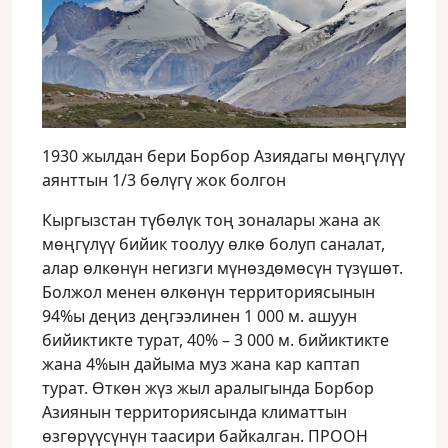
1930 жылдан бери Борбор Азиядагы мөңгүлүү
аянттын 1/3 бөлүгү жок болгон
Кыргызстан түбөлүк тоң зоналары жана ак
мөңгүлүү бийик тоолуу өлкө болуп саналат,
алар өлкөнүн негизги мүнөздөмөсүн түзүшөт.
Болжол менен өлкөнүн территориясынын
94%ы деңиз деңгээлинен 1 000 м. ашуун
бийиктикте турат, 40% – 3 000 м. бийиктикте
жана 4%ын дайыма муз жана кар каптап
турат. Өткөн жүз жыл аралыгында Борбор
Азиянын территориясында климаттын
өзгөрүүсүнүн таасири байкалган. ПРООН