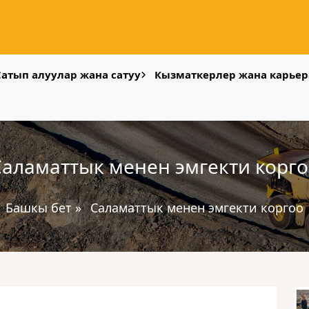
Сатып алуулар жана сатуу
Кызматкерлер жана карьер
аламаттык менен эмгекти корг
Башкы бет
»
Саламаттык менен эмгекти коргоо