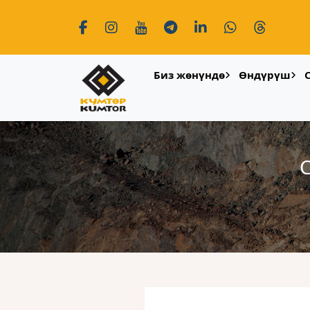
Биз жөнүндө
Өндүрүш
С