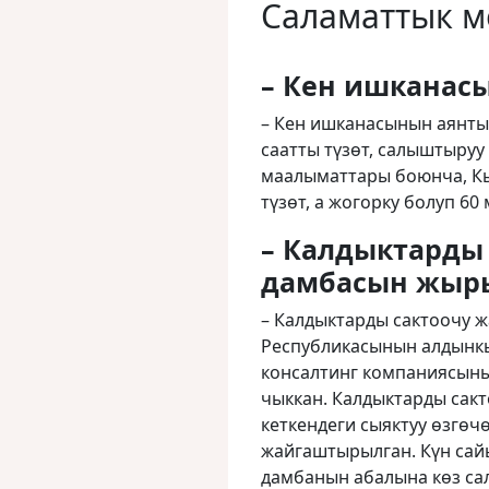
Саламаттык м
– Кен ишканас
– Кен ишканасынын аянты
саатты түзөт, салыштыруу
маалыматтары боюнча, Кы
түзөт, а жогорку болуп 60
– Калдыктарды
дамбасын жыры
– Калдыктарды сактоочу 
Республикасынын алдынкы
консалтинг компаниясыны
чыккан. Калдыктарды сакт
кеткендеги сыяктуу өзгөч
жайгаштырылган. Күн сай
дамбанын абалына көз сал