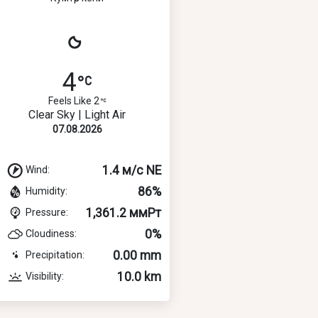
4
Feels Like 2
Clear Sky | Light Air
07.08.2026
1.4 м/с NE
Wind:
86%
Humidity:
1,361.2 ммРт
Pressure:
0%
Cloudiness:
0.00 mm
Precipitation:
10.0 km
Visibility: