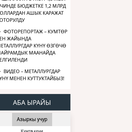
ЧИНДЕ БЮДЖЕТКЕ 1,2 МЛРД
ОЛЛАРДАН АШЫК КАРАЖАТ
ОТОРУЛДУ
ФОТОРЕПОРТАЖ – КУМТӨР
ЕН ЖАЙЫНДА
ЕТАЛЛУРГДАР КҮНҮ ӨЗГӨЧӨ
АЙРАМДЫК МААНАЙДА
ЕЛГИЛЕНДИ
ВИДЕО – МЕТАЛЛУРГДАР
ҮНҮ МЕНЕН КУТТУКТАЙБЫЗ!
АБА ЫРАЙЫ
Азыркы учур
Кумтөр кени