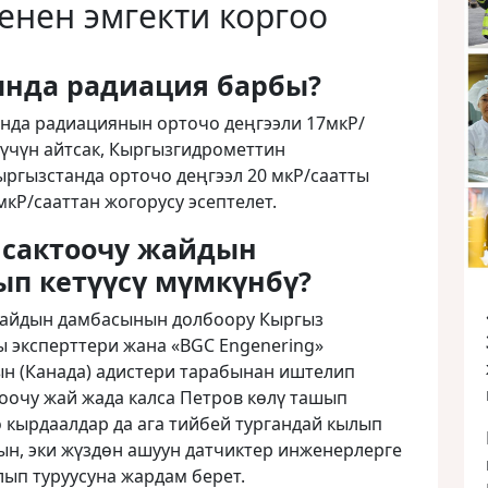
енен эмгекти коргоо
ында радиация барбы?
нда радиациянын орточо деңгээли 17мкР/
 үчүн айтсак, Кыргызгидрометтин
ргызстанда орточо деңгээл 20 мкР/саатты
 мкР/сааттан жогорусу эсептелет.
 сактоочу жайдын
п кетүүсү мүмкүнбү?
жайдын дамбасынын долбоору Кыргыз
 эксперттери жана «BGC Engenering»
н (Канада) адистери тарабынан иштелип
оочу жай жада калса Петров көлү ташып
ө кырдаалдар да ага тийбей тургандай кылып
ын, эки жүздөн ашуун датчиктер инженерлерге
ып туруусуна жардам берет.