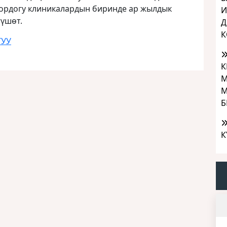
ордогу клиникалардын биринде ар жылдык
И
үшөт.
Д
К
ТУУ
К
М
М
Б
К