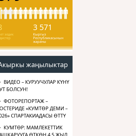
8
3 571
ет элдик
Кыргыз
дистер
Республикасынын
жараны
Акыркы жаңылыктар
ВИДЕО – КУРУУЧУЛАР КҮНҮ
УТ БОЛСУН!
ФОТОРЕПОРТАЖ –
ОСТЕРИДЕ «КУМТӨР ДЕМИ –
026» СПАРТАКИАДАСЫ ӨТТҮ
КУМТӨР: МАМЛЕКЕТТИК
АШКАРУУГА ӨТКӨН 4,5 ЖЫЛ