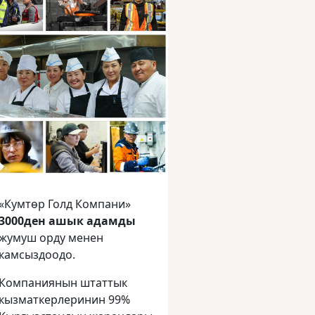
«Кумтөр Голд Компани»
3000ден ашык адамды
жумуш орду менен
камсыздоодо.
Компаниянын штаттык
кызматкерлеринин 99%