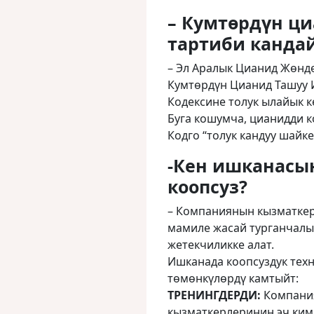
– Кумтөрдүн ц
тартиби канда
– Эл Аралык Цианид Жөнд
Кумтөрдүн Цианид Ташуу 
Кодексине толук ылайык к
Буга кошумча, цианидди к
Кодго “толук кандуу шайк
-Кен ишканасы
коопсуз?
– Компаниянын кызматкери
мамиле жасай турганчалы
жетекчиликке алат.
Ишканада коопсуздук техн
төмөнкүлөрдү камтыйт:
ТРЕНИНГДЕРДИ:
Компани
кызматкерлеринин эч ким