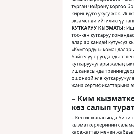
турган чөйрөнү коргоо бо
киришүүгө укугу жок. Ишк
экзаменди ийгиликтүү та
КУТКАРУУ КЫЗМАТЫ:
Ишк
тоо-кен куткаруу команда
алар ар кандай күтүүсүз 
«Кумтөрдүн» командалары
байгелүү орундарды ээле
куткаруучулары жалаң ыкт
ишканасында тренингдерд
ошондой эле куткаруучула
жана сертификаттарына э
– Ким кызматк
көз салып тура
– Кен ишканасында бирин
кызматкерлеринин салама
каражаттар менен жабдыл