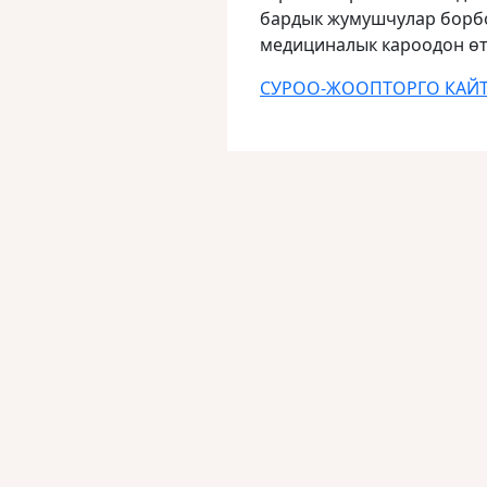
бардык жумушчулар борб
медициналык кароодон өт
СУРОО-ЖООПТОРГО КАЙ