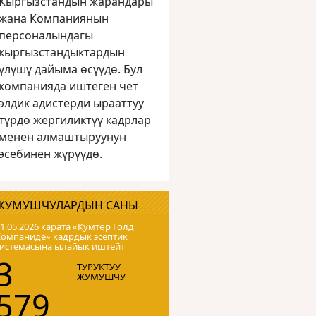
Кыргызстандын жарандары
жана Компаниянын
персоналындагы
кыргызстандыктардын
үлүшү дайыма өсүүдө. Бул
компанияда иштеген чет
элдик адистерди ырааттуу
түрдө жергиликтүү кадрлар
менен алмаштыруунун
эсебинен жүрүүдө.
ЖУМУШЧУЛАРДЫН САНЫ
1.05.2026 карата «Кумтɵр Голд
Компаниде» кадрдык эсептик
системасына ылайык иштейт
3
ТУРУКТУУ
ЖУМУШЧУ
579