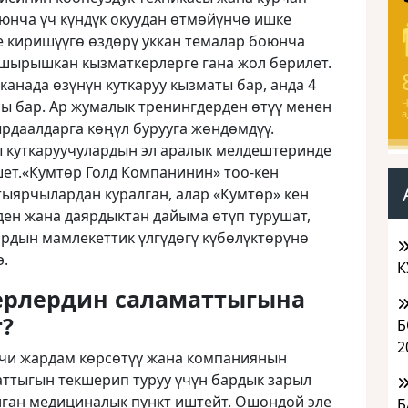
юнча үч күндүк окуудан өтмөйүнчө ишке
е киришүүгө өздөрү уккан темалар боюнча
пшырышкан кызматкерлерге гана жол берилет.
анада өзүнүн куткаруу кызматы бар, анда 4
Ч
сы бар. Ар жумалык тренингдерден өтүү менен
а
кырдаалдарга көңүл бурууга жөндөмдүү.
 куткаруучулардын эл аралык мелдештеринде
шет.«Кумтɵр Голд Компанинин» тоо-кен
ыярчылардан куралган, алар «Кумтɵр» кен
ен жана даярдыктан дайыма ɵтүп турушат,
рдын мамлекеттик үлгүдɵгү күбɵлүктɵрүнɵ
э.
К
ерлердин саламаттыгына
т?
Б
2
чи жардам көрсөтүү жана компаниянын
ттыгын текшерип туруу үчүн бардык зарыл
ган медициналык пункт иштейт. Ошондой эле
Б