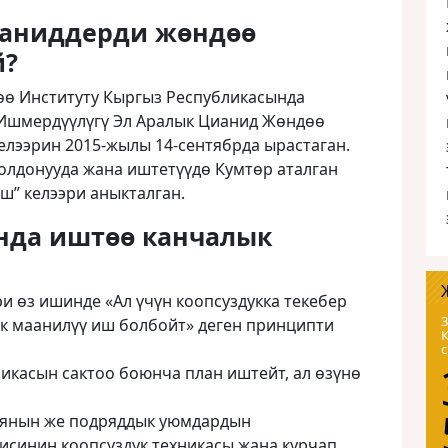
ианиддерди жөндөө
й?
өө Институту Кыргыз Республикасында
Ишмердүүлүгү Эл Аралык Цианид Жөндөө
елээрин 2015-жылы 14-сентябрда ырастаган.
олдонууда жана иштетүүдө Кумтөр аталган
еш” келээри аныкталган.
нда иштөө канчалык
 өз ишинде «Ал үчүн коопсуздукка текебер
3
к маанилүү иш болбойт» деген принципти
икасын сактоо боюнча план иштейт, ал өзүнө
янын же подряддык уюмдардын
исинин коопсуздук техникасы жана курчап