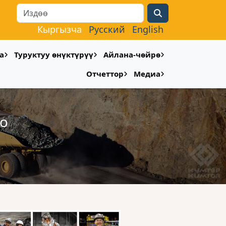
Search
Кыргызча
Русский
English
а
Туруктуу өнүктүрүү
Айлана-чөйрө
Отчеттор
Медиа
оо