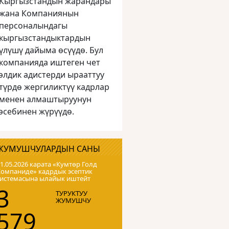
Кыргызстандын жарандары
жана Компаниянын
персоналындагы
кыргызстандыктардын
үлүшү дайыма өсүүдө. Бул
компанияда иштеген чет
элдик адистерди ырааттуу
түрдө жергиликтүү кадрлар
менен алмаштыруунун
эсебинен жүрүүдө.
ЖУМУШЧУЛАРДЫН САНЫ
1.05.2026 карата «Кумтɵр Голд
Компаниде» кадрдык эсептик
системасына ылайык иштейт
3
ТУРУКТУУ
ЖУМУШЧУ
579