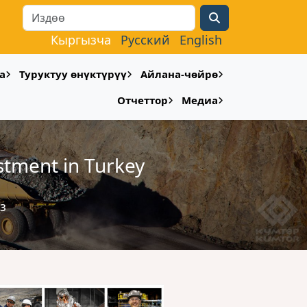
Search
Кыргызча
Русский
English
а
Туруктуу өнүктүрүү
Айлана-чөйрө
Отчеттор
Медиа
estment in Turkey
з