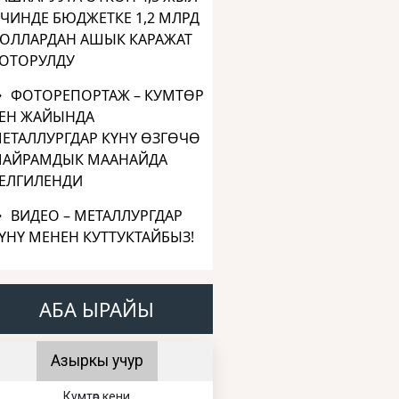
ЧИНДЕ БЮДЖЕТКЕ 1,2 МЛРД
ОЛЛАРДАН АШЫК КАРАЖАТ
ОТОРУЛДУ
ФОТОРЕПОРТАЖ – КУМТӨР
ЕН ЖАЙЫНДА
ЕТАЛЛУРГДАР КҮНҮ ӨЗГӨЧӨ
АЙРАМДЫК МААНАЙДА
ЕЛГИЛЕНДИ
ВИДЕО – МЕТАЛЛУРГДАР
ҮНҮ МЕНЕН КУТТУКТАЙБЫЗ!
АБА ЫРАЙЫ
Азыркы учур
Кумтөр кени