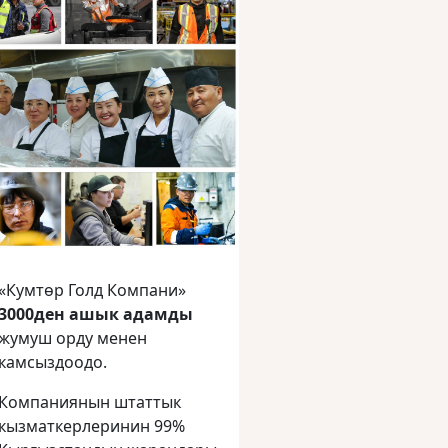
«Кумтөр Голд Компани»
3000ден ашык адамды
жумуш орду менен
камсыздоодо.
Компаниянын штаттык
кызматкерлеринин 99%