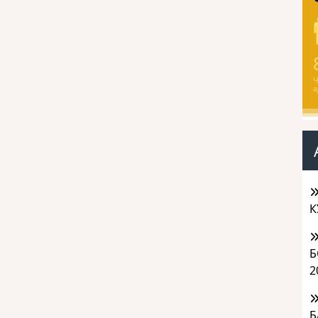
Ч
а
К
Б
2
Б