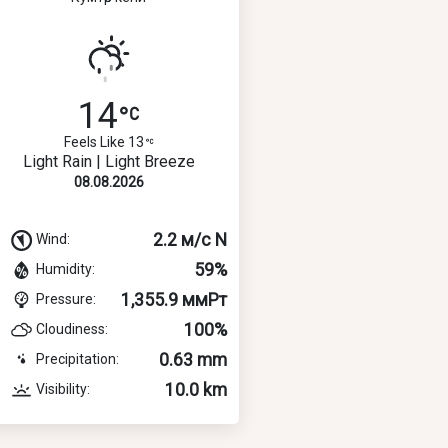
14
Feels Like 13
Light Rain | Light Breeze
08.08.2026
2.2 м/с N
Wind:
59%
Humidity:
1,355.9 ммРт
Pressure:
100%
Cloudiness:
0.63 mm
Precipitation:
10.0 km
Visibility: