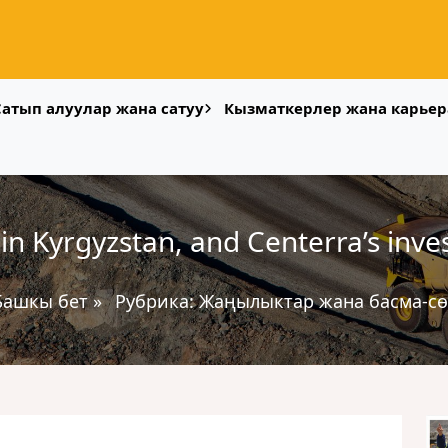
Сатып алуулар жана сатуу
Кызматкерлер жана карьер
 in Kyrgyzstan, and Centerra’s inv
Башкы бет
»
Рубрика:
Жаңылыктар жана басма-сө