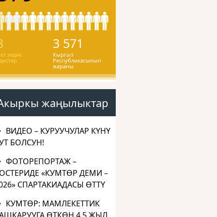
8
3 571
ет элдик
Кыргыз
дистер
Республикасынын
жараны
Акыркы жаңылыктар
ВИДЕО – КУРУУЧУЛАР КҮНҮ
УТ БОЛСУН!
ФОТОРЕПОРТАЖ –
ОСТЕРИДЕ «КУМТӨР ДЕМИ –
026» СПАРТАКИАДАСЫ ӨТТҮ
КУМТӨР: МАМЛЕКЕТТИК
АШКАРУУГА ӨТКӨН 4,5 ЖЫЛ