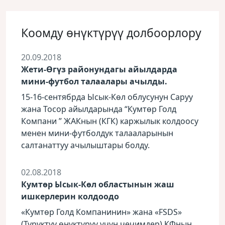
Коомду ѳнүктүрүү долбоорлору
20.09.2018
Жети-Өгүз районундагы айылдарда
мини-футбол талаалары ачылды.
15-16-сентябрда Ысык-Көл облусунун Саруу
жана Тосор айылдарында “Кумтөр Голд
Компани ” ЖАКнын (КГК) каржылык колдоосу
менен мини-футболдук талааларынын
салтанаттуу ачылыштары болду.
02.08.2018
Кумтөр Ысык-Көл областынын жаш
ишкерлерин колдоодо
«Кумтөр Голд Компанинин» жана «FSDS»
(Туруктуу өнүктүрүү үчүн чечимдер) КФнын