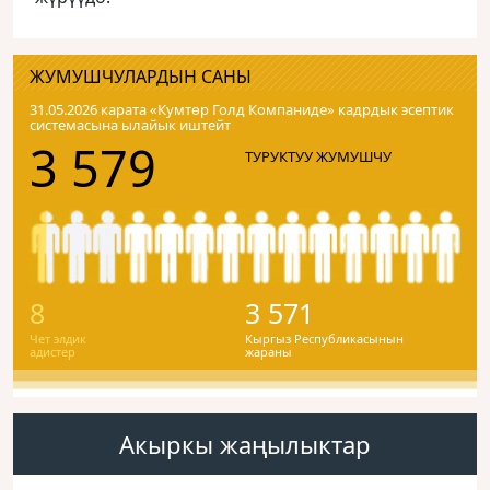
ЖУМУШЧУЛАРДЫН САНЫ
31.05.2026 карата «Кумтɵр Голд Компаниде» кадрдык эсептик
системасына ылайык иштейт
3 579
ТУРУКТУУ ЖУМУШЧУ
8
3 571
Чет элдик
Кыргыз Республикасынын
адистер
жараны
Акыркы жаңылыктар