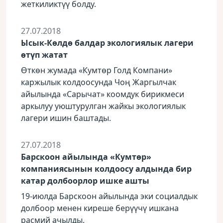
жеткиликтүү болду.
27.07.2018
Ысык-Көлдө балдар экологиялык лагери
өтүп жатат
Өткөн жумада «Кумтөр Голд Компани»
каржылык колдоосунда Чоң Жаргылчак
айылында «Сарычат» коомдук бирикмеси
аркылуу уюштурулган жайкы экологиялык
лагери ишин баштады.
27.07.2018
Барскоон айылында «Кумтөр»
компаниясынын колдоосу алдында бир
катар долбоорлор ишке ашты
19-июлда Барскоон айылында эки социалдык
долбоор менен киреше берүүчү ишкана
расмий ачылды.