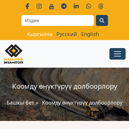
Search
Кыргызча
Русский
English
Коомду ѳнүктүрүү долбоорлору
Башкы бет
»
Коомду ѳнүктүрүү долбоорлору