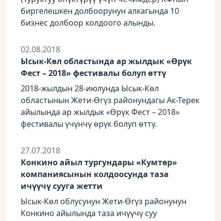
биргелешкен долбоорунун алкагында 10
бизнес долбоор колдоого алынды.
02.08.2018
Ысык-Көл областында ар жылдык «Өрүк
Фест – 2018» фестивалы болуп өттү
2018-жылдын 28-июлунда Ысык-Көл
областынын Жети-Өгүз районундагы Ак-Терек
айылында ар жылдык «Өрүк Фест – 2018»
фестивалы үчүнчү өрүк болуп өттү.
27.07.2018
Конкино айыл тургундары «Кумтөр»
компаниясынын колдоосунда таза
ичүүчү сууга жетти
Ысык-Көл облусунун Жети-Өгүз районунун
Конкино айылында таза ичүүчү суу