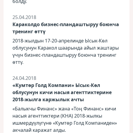
болду.
25.04.2018
Караколдо бизнес-пландаштыруу боюнча
тренинг өттү
2018-жылдын 17-20-апрелинде Ысык-Көл
облусунун Каракол шаарында айыл жаштары
үчүн бизнес-пландаштыруу боюнча тренинг
өттү.
24.04.2018
«Кумтөр Голд Компани» Ысык-Көл
облусунун кичи насыя агенттиктерине
2018-жылга каржылык ачты
«Балыкчы Финанс» жана «Тоң Финанс» кичи
насыя агенттиктери (КНА) 2018-жылкы
ишмердүүлүгүнө «Кумтөр Голд Компаниден»
акчалай каражат алды.