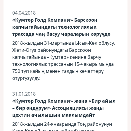
04.04.2018
«Кумтөр Голд Компани» Барскоон
капчыгайындагы технологиялык
трассада чаң басуу чараларын көрүүдө
2018-жылдын 31-мартында Ысык-Көл облусу,
Жети-Өгүз районундагы Барскоон
капчыгайында «Кумтөр» кенине барчу
технологиялык трассанын 15-чакырымында
750 түп кайың менен талдын көчөттөрү
отургузулду.
31.01.2018
«Кумтөр Голд Компани» жана «Бир айыл
– бир өндүрүм» Ассоцияциясы жаңы
цехтин ачылышын маалымдайт
2018-жылдын 24-январында Тоң районунун