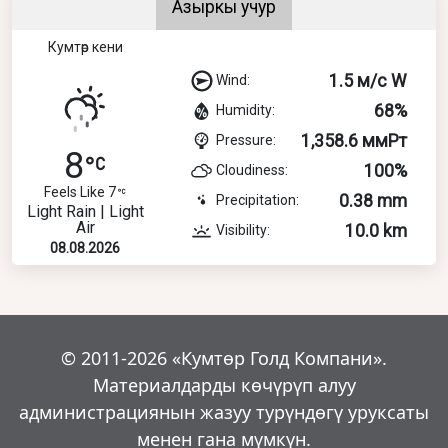
Азыркы учур
Кумтөр кени
1.5 м/с W
Wind:
68%
Humidity:
1,358.6 ммРт
Pressure:
8
100%
Cloudiness:
Feels Like 7
0.38 mm
Precipitation:
Light Rain | Light
Air
10.0 km
Visibility:
08.08.2026
© 2011-2026 «Кумтөр Голд Компани».
Материалдарды көчүрүп алуу
администрациянын жазуу турүндөгү уруксаты
менен гана мүмкүн.