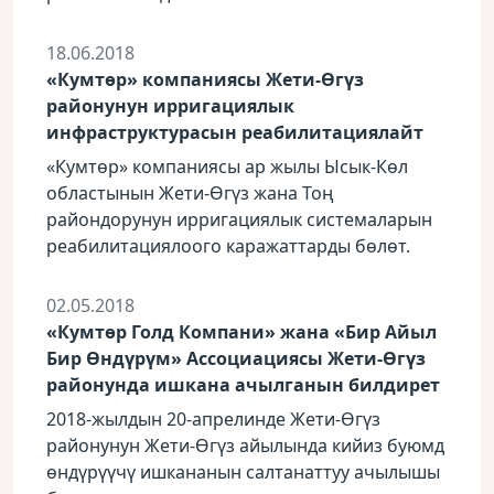
18.06.2018
«Кумтɵр» компаниясы Жети-Ɵгүз
районунун ирригациялык
инфраструктурасын реабилитациялайт
«Кумтɵр» компаниясы ар жылы Ысык-Кɵл
областынын Жети-Ɵгүз жана Тоң
райондорунун ирригациялык системаларын
реабилитациялоого каражаттарды бɵлɵт.
02.05.2018
«Кумтөр Голд Компани» жана «Бир Айыл
Бир Өндүрүм» Ассоциациясы Жети-Өгүз
районунда ишкана ачылганын билдирет
2018-жылдын 20-апрелинде Жети-Өгүз
районунун Жети-Өгүз айылында кийиз буюмд
өндүрүүчү ишкананын салтанаттуу ачылышы