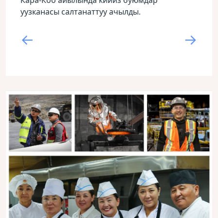
Кара-Коо айылында кийиз буюмдар
уузканасы салтанаттуу ачылды.
←
→