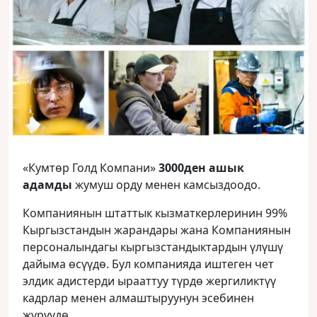
«Кумтөр Голд Компани»
3000ден ашык
адамды
жумуш орду менен камсыздоодо.
Компаниянын штаттык кызматкерлеринин 99%
Кыргызстандын жарандары жана Компаниянын
персоналындагы кыргызстандыктардын үлүшү
дайыма өсүүдө. Бул компанияда иштеген чет
элдик адистерди ырааттуу түрдө жергиликтүү
кадрлар менен алмаштыруунун эсебинен
жүрүүдө.