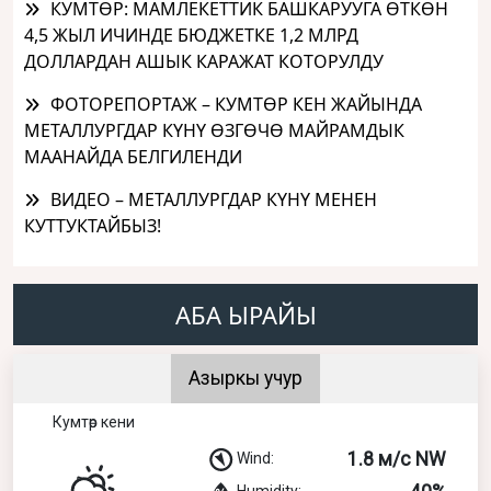
КУМТӨР: МАМЛЕКЕТТИК БАШКАРУУГА ӨТКӨН
4,5 ЖЫЛ ИЧИНДЕ БЮДЖЕТКЕ 1,2 МЛРД
ДОЛЛАРДАН АШЫК КАРАЖАТ КОТОРУЛДУ
ФОТОРЕПОРТАЖ – КУМТӨР КЕН ЖАЙЫНДА
МЕТАЛЛУРГДАР КҮНҮ ӨЗГӨЧӨ МАЙРАМДЫК
МААНАЙДА БЕЛГИЛЕНДИ
ВИДЕО – МЕТАЛЛУРГДАР КҮНҮ МЕНЕН
КУТТУКТАЙБЫЗ!
АБА ЫРАЙЫ
Азыркы учур
Кумтөр кени
1.8 м/с NW
Wind:
Humidity: