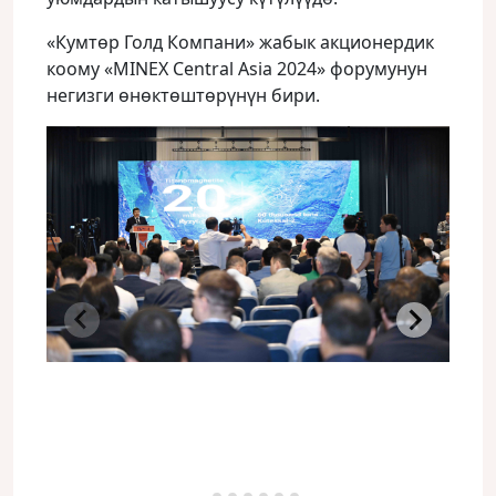
«Кумтөр Голд Компани» жабык акционердик
коому «MINEX Central Asia 2024» форумунун
негизги өнөктөштөрүнүн бири.