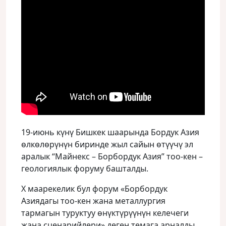
19-июнь күнү Бишкек шаарында Бордук Азия
өлкөлөрүнүн биринде жыл сайын өтүүчү эл
аралык “Майнекс – Борбордук Азия” тоо-кен –
геологиялык форуму башталды.
Х маарекелик бул форум «Борбордук
Азиядагы тоо-кен жана металлургия
тармагын туруктуу өнүктүрүүнүн келечеги
жана сценарийлери» деген темага арналды.