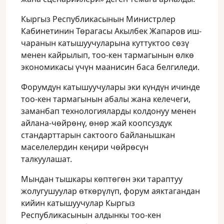
Кыргыз Республикасынын Министрлер
Кабинетинин Төрагасы Акылбек Жапаров иш-
чаранын катышуучуларына куттуктоо сөзү
менен кайрылып, тоо-кен тармагынын өлкө
экономикасы үчүн маанисин баса белгиледи.
Форумдун катышуучулары эки күндүн ичинде
тоо-кен тармагынын абалы жана келечеги,
заманбап технологияларды колдонуу менен
айлана-чөйрөнү, өнөр жай коопсуздук
стандарттарын сактоого байланышкан
маселелердин кеңири чөйрөсүн
талкуулашат.
Мындан тышкары көптөгөн эки тараптуу
жолугушуулар өткөрүлүп, форум аяктагандан
кийин катышуучулар Кыргыз
Республикасынын алдынкы тоо-кен