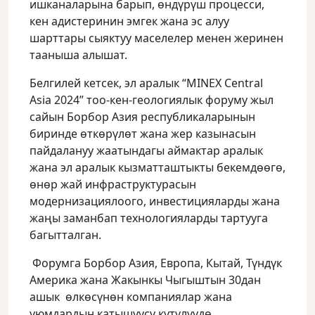
ишканаларына барып, өндүрүш процесси,
кен адистеринин эмгек жана эс алуу
шарттары сыяктуу маселелер менен жеринен
тааныша алышат.
Белгилей кетсек, эл аралык “MINEX Central
Asia 2024” тоо-кен-геологиялык форуму жыл
сайын Борбор Азия республикаларынын
биринде өткөрүлөт жана жер казынасын
пайдалануу жаатындагы аймактар ​​аралык
жана эл аралык кызматташтыкты бекемдөөгө,
өнөр жай инфраструктурасын
модернизациялоого, инвестицияларды жана
жаңы заманбап технологияларды тартууга
багытталган.
Форумга Борбор Азия, Европа, Кытай, Түндүк
Америка жана Жакынкы Чыгыштын 30дан
ашык өлкөсүнөн компаниялар жана
уюмдардын катышуусу күтүлүүдө.