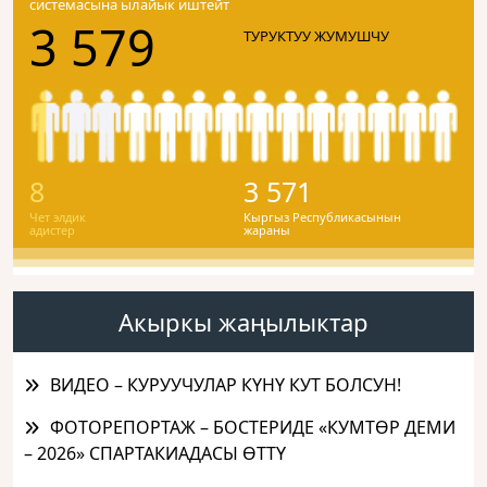
системасына ылайык иштейт
3 579
ТУРУКТУУ ЖУМУШЧУ
8
3 571
Чет элдик
Кыргыз Республикасынын
адистер
жараны
Акыркы жаңылыктар
ВИДЕО – КУРУУЧУЛАР КҮНҮ КУТ БОЛСУН!
ФОТОРЕПОРТАЖ – БОСТЕРИДЕ «КУМТӨР ДЕМИ
– 2026» СПАРТАКИАДАСЫ ӨТТҮ