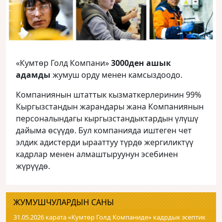
«Кумтөр Голд Компани»
3000ден ашык
адамды
жумуш орду менен камсыздоодо.
Компаниянын штаттык кызматкерлеринин 99%
Кыргызстандын жарандары жана Компаниянын
персоналындагы кыргызстандыктардын үлүшү
дайыма өсүүдө. Бул компанияда иштеген чет
элдик адистерди ырааттуу түрдө жергиликтүү
кадрлар менен алмаштыруунун эсебинен
жүрүүдө.
ЖУМУШЧУЛАРДЫН САНЫ
31.05.2026 карата «Кумтɵр Голд Компаниде» кадрдык эсептик