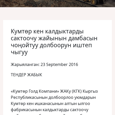
Кумтөр кен калдыктарды
сактоочу жайынын дамбасын
чоңойтуу долбоорун иштеп
чыгуу
Жарыяланган: 23 September 2016
ТЕНДЕР ЖАБЫК
«Кумтөр Голд Компани» ЖАКу (КГК) Кыргыз
Республикасынын долбоорлоо уюмдарын
Кумтөр кен ишканасынын алтын ылгоо
фабрикасынын калдыктарды сактоочу