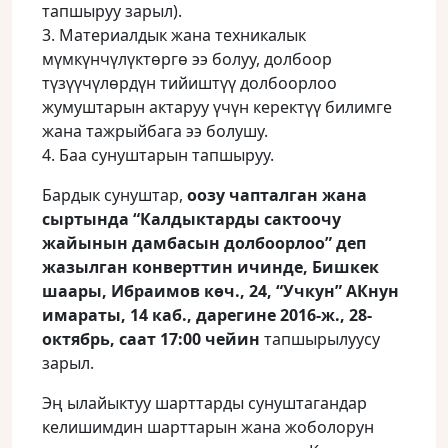
тапшыруу зарыл).
3. Материалдык жана техникалык
мүмкүнчүлүктөргө ээ болуу, долбоор
түзүүчүлөрдүн тийиштүү долбоорлоо
жумуштарын актаруу үчүн керектүү билимге
жана тажрыйбага ээ болушу.
4. Баа сунуштарын тапшыруу.
Бардык сунуштар,
оозу чапталган жана
сыртында “Калдыктарды сактоочу
жайынын дамбасын долбоорлоо” деп
жазылган конверттин ичинде, Бишкек
шаары, Ибраимов көч., 24, “Учкун” АКнун
имараты, 14 каб., дарегине 2016-ж., 28-
октябрь, саат 17:00 чейин
тапшырылуусу
зарыл.
Эң ылайыктуу шарттарды сунуштагандар
келишимдин шарттарын жана жоболорун