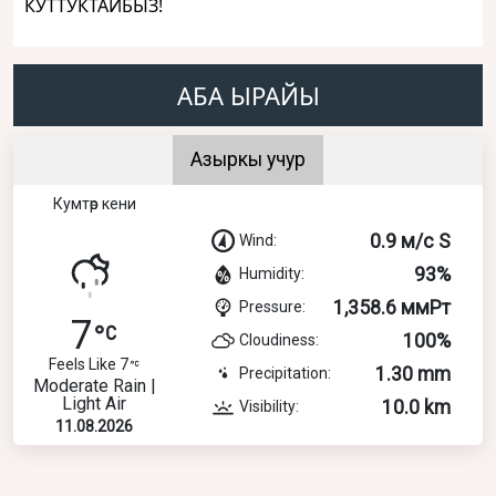
КУТТУКТАЙБЫЗ!
АБА ЫРАЙЫ
Азыркы учур
Кумтөр кени
0.9 м/с S
Wind:
93%
Humidity:
1,358.6 ммРт
Pressure:
7
100%
Cloudiness:
Feels Like 7
1.30 mm
Precipitation:
Moderate Rain |
Light Air
10.0 km
Visibility:
11.08.2026