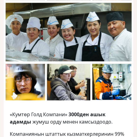
«Кумтөр Голд Компани»
3000ден ашык
адамды
жумуш орду менен камсыздоодо.
Компаниянын штаттык кызматкерлеринин 99%