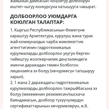
жайынын дамбасын чоңойтуу долбоорун
иштеп чыгуу конкурсуна катышууга чакырат.
ДОЛБООРЛОО УЮМДАРГА
КОЮЛГАН ТАЛАПТАР:
1. Кыргыз Республикасынын Өкмөтүнө
караштуу Архитектура, курулуш жана турак
жай-коммуналдык чарба мамлекеттик
агенттигинин гидротехникалык
курулмаларды долбоорлоо укугун берген
тийиштүү жоопкерчилик деңгээлиндеги
экинчи даражадан төмөн болбогон
лицензияга ээ болуу (көчүрмөсүн тапшыруу
зарыл).
2. 1 жана 2 даражадагы гидротехникалык
курулмаларды долбоорлоо тажрыйбасына ээ
болуу (мекеменин резюмесин/кыскача
баяндамасын, долбоор түзүүчүлөрдүн
сертификаттарынын көчүрмөлөрүн, ж.б.