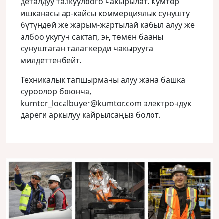
деталдуу талкуулоого чакырылат. Кумтөр
ишканасы ар-кайсы коммерциялык сунушту
бүтүндөй же жарым-жартылай кабыл алуу же
албоо укугун сактап, эң төмөн бааны
сунуштаган талапкерди чакырууга
милдеттенбейт.
Техникалык тапшырманы алуу жана башка
суроолор боюнча,
kumtor_localbuyer@kumtor.com
электрондук
дареги аркылуу кайрылсаңыз болот.