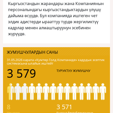
Кыргызстандын жарандары жана Компаниянын
персоналындагы кыргызстандыктардын үлүшү
дайыма өсүүдө. Бул компанияда иштеген чет
элдик адистерди ырааттуу түрдө жергиликтүү
кадрлар менен алмаштыруунун эсебинен
жүрүүдө.
ЖУМУШЧУЛАРДЫН САНЫ
31.05.2026 карата «Кумтɵр Голд Компаниде» кадрдык эсептик
системасына ылайык иштейт
3 579
ТУРУКТУУ ЖУМУШЧУ
8
3 571
Чет элдик
Кыргыз Республикасынын