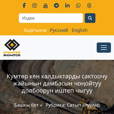
Search
Кыргызча
Русский
English
Кумтөр кен калдыктарды сактоочу
жайынын дамбасын чоңойтуу
долбоорун иштеп чыгуу
Башкы бет
»
Рубрика:
Сатып алуулар