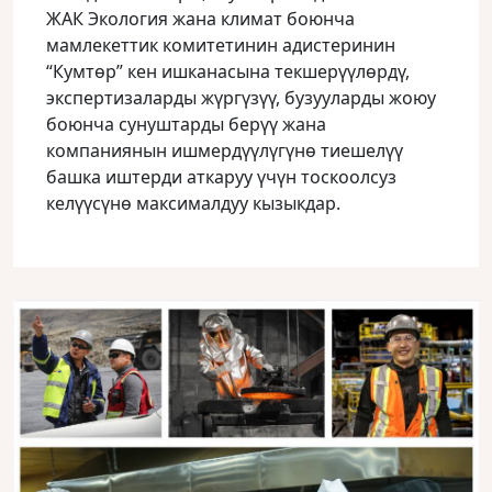
ЖАК Экология жана климат боюнча
мамлекеттик комитетинин адистеринин
“Кумтөр” кен ишканасына текшерүүлөрдү,
экспертизаларды жүргүзүү, бузууларды жоюу
боюнча сунуштарды берүү жана
компаниянын ишмердүүлүгүнө тиешелүү
башка иштерди аткаруу үчүн тоскоолсуз
келүүсүнө максималдуу кызыкдар.