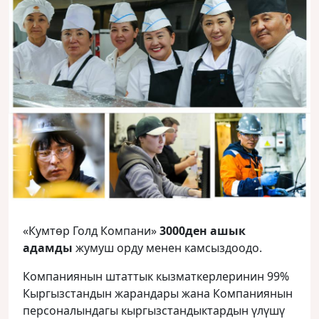
«Кумтөр Голд Компани»
3000ден ашык
адамды
жумуш орду менен камсыздоодо.
Компаниянын штаттык кызматкерлеринин 99%
Кыргызстандын жарандары жана Компаниянын
персоналындагы кыргызстандыктардын үлүшү