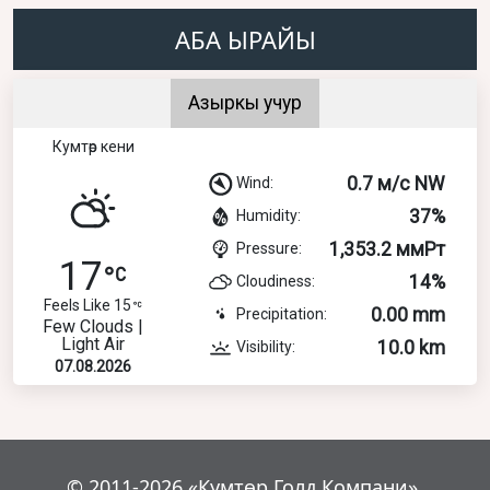
АБА ЫРАЙЫ
Азыркы учур
Кумтөр кени
0.7 м/с NW
Wind:
37%
Humidity:
1,353.2 ммРт
Pressure:
17
14%
Cloudiness:
Feels Like 15
0.00 mm
Precipitation:
Few Clouds |
Light Air
10.0 km
Visibility:
07.08.2026
© 2011-2026 «Кумтөр Голд Компани».