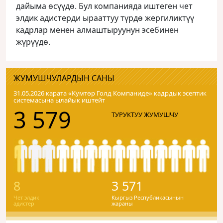
дайыма өсүүдө. Бул компанияда иштеген чет
элдик адистерди ырааттуу түрдө жергиликтүү
кадрлар менен алмаштыруунун эсебинен
жүрүүдө.
ЖУМУШЧУЛАРДЫН САНЫ
31.05.2026 карата «Кумтɵр Голд Компаниде» кадрдык эсептик
системасына ылайык иштейт
3 579
ТУРУКТУУ ЖУМУШЧУ
8
3 571
Чет элдик
Кыргыз Республикасынын
адистер
жараны