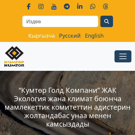
Search
Кыргызча
Русский
English
“Кумтөр Голд Компани” ЖАК
Экология жана климат боюнча
мамлекеттик комитеттин адистерин
жолтандабас унаа менен
камсыздады