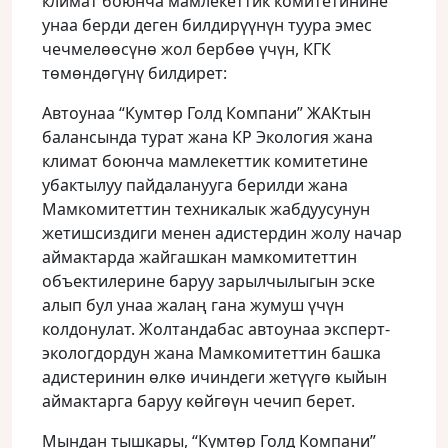
климат боюнча мамлекеттик комитетинине
унаа берди деген билдирүүнүн туура эмес
чечмелөөсүнө жол бербөө үчүн, КГК
төмөндөгүнү билдирет:
Автоунаа “Кумтөр Голд Компани” ЖАКтын
балансында турат жана КР Экология жана
климат боюнча мамлекеттик комитетине
убактылуу пайдаланууга берилди жана
Мамкомитеттин техникалык жабдуусунун
жетишсиздиги менен адистердин жолу начар
аймактарда жайгашкан мамкомитеттин
объектилерине баруу зарылчылыгын эске
алып бул унаа жалаң гана жумуш үчүн
колдонулат. Жолтандабас автоунаа эксперт-
экологдордун жана Мамкомитеттин башка
адистеринин өлкө ичиндеги жетүүгө кыйын
аймактарга баруу көйгөүн чечип берет.
Мындан тышкары, “Кумтөр Голд Компани”