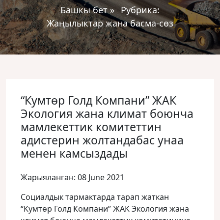
Башкы бет
»
Рубрика:
Жаңылыктар жана басма-сөз
“Кумтөр Голд Компани” ЖАК
Экология жана климат боюнча
мамлекеттик комитеттин
адистерин жолтандабас унаа
менен камсыздады
Жарыяланган: 08 June 2021
Социалдык тармактарда тарап жаткан
“Кумтөр Голд Компани” ЖАК Экология жана