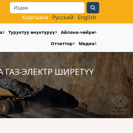
Search
Кыргызча
Русский
English
а
Туруктуу өнүктүрүү
Айлана-чөйрө
Отчеттор
Медиа
 ГАЗ-ЭЛЕКТР ШИРЕТҮҮ