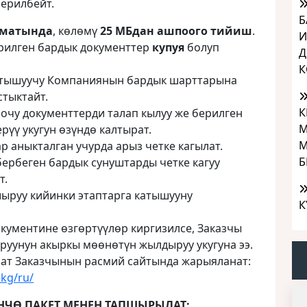
берилбейт.
Б
матында
, көлөмү
25 МБдан ашпоого тийиш
.
И
ерилген бардык документтер
купуя
болуп
Д
К
атышуучу Компаниянын бардык шарттарына
стыктайт.
К
очу документтерди талап кылуу же берилген
М
үү укугун өзүндө калтырат.
М
р аныкталган учурда арыз четке кагылат.
Б
бербеген бардык сунуштарды четке кагуу
т.
ыруу кийинки этаптарга катышууну
К
окументине өзгөртүүлөр киргизилсе, Заказчы
уунун акыркы мөөнөтүн жылдыруу укугуна ээ.
мат Заказчынын расмий сайтында жарыяланат:
.kg/ru/
НЧӨ ПАКЕТ МЕНЕН ТАПШЫРЫЛАТ: