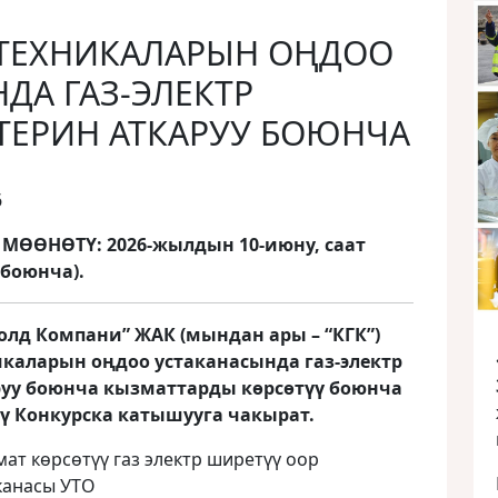
 ТЕХНИКАЛАРЫН ОҢДОО
ДА ГАЗ-ЭЛЕКТР
ТЕРИН АТКАРУУ БОЮНЧА
6
ӨӨНӨТҮ: 2026-жылдын 10-июну, саат
 боюнча).
олд Компани” ЖАК (мындан ары – “КГК”)
икаларын оңдоо устаканасында газ-электр
уу боюнча кызматтарды көрсөтүү боюнча
үү Конкурска катышууга чакырат.
мат көрсөтүү газ электр ширетүү оор
канасы УТО