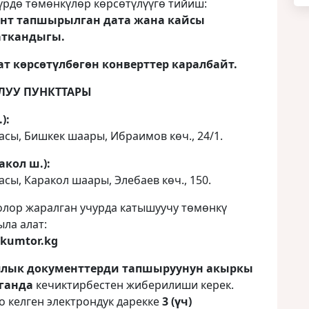
түрдө төмөнкүлөр көрсөтүлүүгө тийиш:
ент тапшырылган дата жана кайсы
ткандыгы.
т көрсөтүлбөгөн конверттер каралбайт.
ЛУУ ПУНКТТАРЫ
):
асы, Бишкек шаары, Ибраимов көч., 24/1.
акол ш.):
сы, Каракол шаары, Элебаев көч., 150.
олор жаралган учурда катышуучу төмөнкү
ыла алат:
@kumtor.kg
лык документтерди тапшыруунун акыркы
лганда
кечиктирбестен жиберилиши керек.
 келген электрондук дарекке
3 (үч)