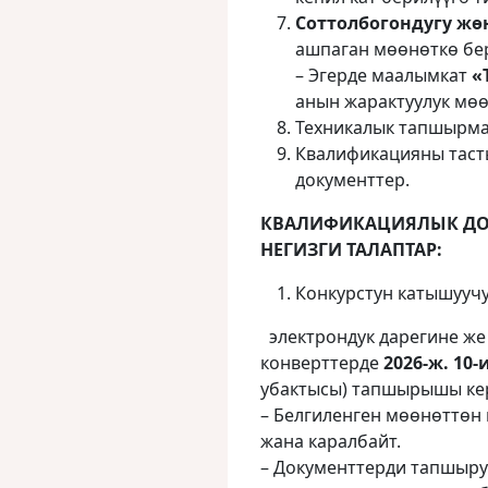
Соттолбогондугу ж
ашпаган мөөнөткө бе
– Эгерде маалымкат
«
анын жарактуулук мө
Техникалык тапшырма
Квалификацияны таст
документтер.
КВАЛИФИКАЦИЯЛЫК ДО
НЕГИЗГИ ТАЛАПТАР:
Конкурстун катышууч
электрондук дарегине же
конверттерде
2026‑ж.
10-
убактысы) тапшырышы ке
– Белгиленген мөөнөттөн
жана каралбайт.
– Документтерди тапшыру