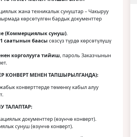
иялык жана техникалык сунуштар – Чакыруу
шырмада көрсөтүлгөн бардык документтер
е (Коммерциялык сунуш)
.
1 саатынын баасы
сөзсүз түрдө көрсөтүлүшү
енен корголууга тийиш
, пароль Заказчынын
ет.
Р КОНВЕРТ МЕНЕН ТАПШЫРЫЛГАНДА):
жабык конверттерде төмөнкү кабыл алуу
т.
У ТАЛАПТАР:
циялык документтер (өзүнчө конверт).
лык сунуш (өзүнчө конверт).