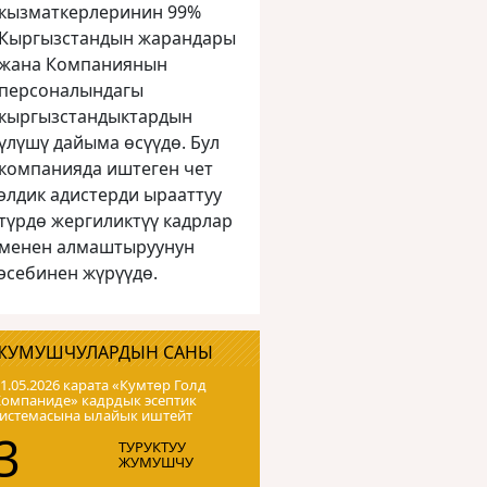
кызматкерлеринин 99%
Кыргызстандын жарандары
жана Компаниянын
персоналындагы
кыргызстандыктардын
үлүшү дайыма өсүүдө. Бул
компанияда иштеген чет
элдик адистерди ырааттуу
түрдө жергиликтүү кадрлар
менен алмаштыруунун
эсебинен жүрүүдө.
ЖУМУШЧУЛАРДЫН САНЫ
1.05.2026 карата «Кумтɵр Голд
Компаниде» кадрдык эсептик
системасына ылайык иштейт
3
ТУРУКТУУ
ЖУМУШЧУ