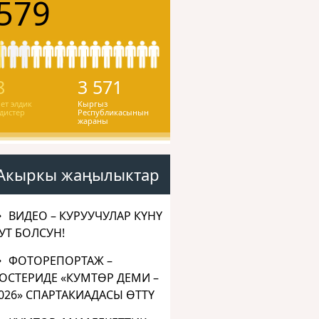
579
8
3 571
ет элдик
Кыргыз
дистер
Республикасынын
жараны
Акыркы жаңылыктар
ВИДЕО – КУРУУЧУЛАР КҮНҮ
УТ БОЛСУН!
ФОТОРЕПОРТАЖ –
ОСТЕРИДЕ «КУМТӨР ДЕМИ –
026» СПАРТАКИАДАСЫ ӨТТҮ