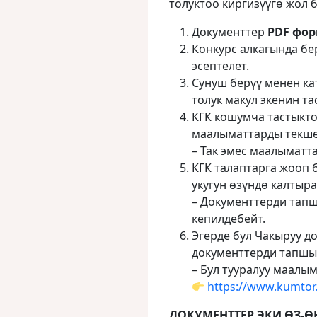
толуктоо киргизүүгө жол 
Документтер
PDF
фор
Конкурс алкагында б
эсептелет.
Сунуш берүү менен к
толук макул экенин та
КГК кошумча тастыкто
маалыматтарды текшер
– Так эмес маалыматта
КГК талаптарга жооп 
укугун өзүндө калтыра
– Документтерди тапш
кепилдебейт.
Эгерде бул Чакыруу д
документтерди тапшыр
– Бул тууралуу маалы
https://www.kumtor
ДОКУМЕНТТЕР ЭКИ ӨЗ-Ө