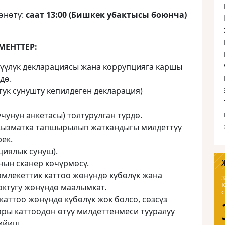
өнөтү:
саат 13:00 (Бишкек убактысы боюнча)
МЕНТТЕР:
түүлүк декларациясы жана коррупцияга каршы
дө.
тук сунушту кепилдеген декларация)
чунун анкетасы) толтурулган түрдө.
 кызматка тапшырылып жаткандыгы милдеттүү
ек.
иялык сунуш).
нын сканер көчүрмөсү.
млекеттик каттоо жөнүндө күбөлүк жана
3
ктугу жөнүндө маалымкат.
каттоо жөнүндө күбөлүк жок болсо, сөзсүз
ары каттоодон өтүү милдеттенмеси тууралуу
тийиш.