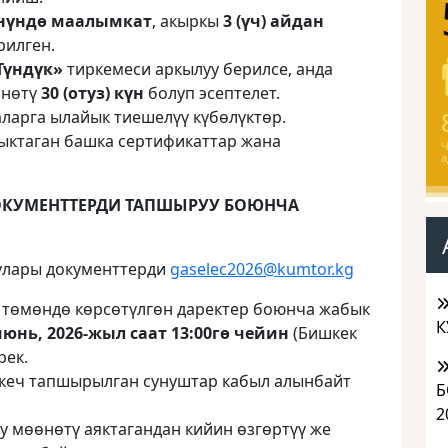
өнүндө маалымкат
, акыркы
3 (үч) айдан
рилген.
Түндүк»
тиркемеси аркылуу берилсе, анда
өнөтү
30 (отуз) күн
болуп эсептелет.
ларга ылайык тиешелүү күбөлүктөр.
ыктаган башка сертификаттар жана
Ч
а
КУМЕНТТЕРДИ ТАПШЫРУУ БОЮНЧА
улары документтерди
gaselec2026@kumtor.kg
 төмөндө көрсөтүлгөн даректер боюнча жабык
К
июнь, 2026-жыл
саат 13:00гө чейин
(Бишкек
рек.
 кеч тапшырылган сунуштар кабыл алынбайт
Б
2
у мөөнөтү аяктагандан кийин өзгөртүү же