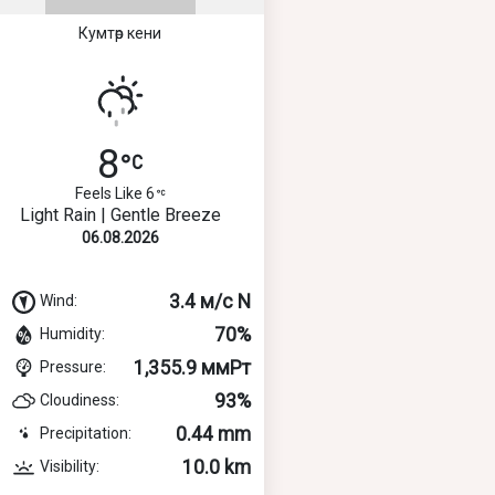
Кумтөр кени
8
Feels Like 6
Light Rain | Gentle Breeze
06.08.2026
3.4 м/с N
Wind:
70%
Humidity:
1,355.9 ммРт
Pressure:
93%
Cloudiness:
0.44 mm
Precipitation:
10.0 km
Visibility: