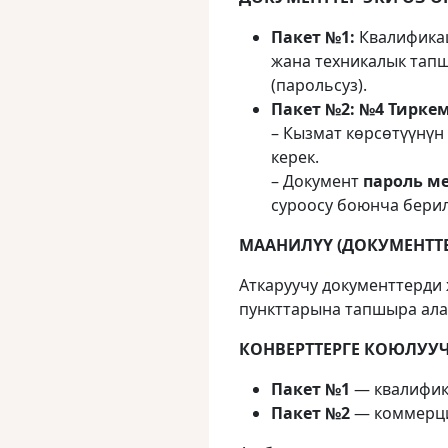
Пакет №1:
Квалификац
жана техникалык тап
(парольсуз).
Пакет №2:
№4 Тиркем
– Кызмат көрсөтүүнүн
керек.
– Документ
пароль м
суроосу боюнча берил
МААНИЛҮҮ (ДОКУМЕНТТЕ
Аткаруучу документтерди 
пункттарына тапшыра ала
КОНВЕРТТЕРГЕ КОЮЛУУЧ
Пакет №1
— квалифика
Пакет №2
— коммерция