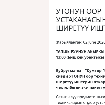
УТОНУН ООР
УСТАКАНАСЫН
ШИРЕТҮҮ ИШ
Жарыяланган: 02 June 202
ТАПШЫРУУНУН АКЫРКЫ М
13:00 (Бишкек убактысы
Буйрутмачы – “Кумтөр Г
сизди УТОНУН оор техн
ширетүү иштерин аткар
чектелбеген эки пакетт
Сатып алуу предмети: кыз
техникаларын оңдоо уста