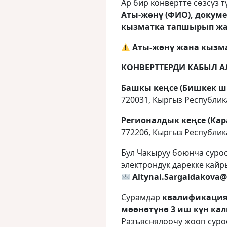
Ар бир конвертте сөзсүз 
Аты‑жөнү (ФИО), докум
кызматка тапшырып жа
Аты‑жөнү жана кызма
КОНВЕРТТЕРДИ КАБЫЛ А
Башкы кеңсе (Бишкек ш.
720031, Кыргыз Республик
Регионалдык кеңсе (Кар
772206, Кыргыз Республика
Бул Чакыруу боюнча суро
электрондук дарекке кайр
Altynai.Sargaldakova
Сурамдар
квалификация
мөөнөтүнө 3 иш күн ка
Разъяснялоочу жооп суроо