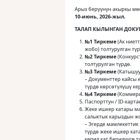
Арыз берүүнүн акыркы мө
10-июнь, 2026-жыл.
ТАЛАП КЫЛЫНГАН ДОКУ
№1 Тиркеме
(Ак ниет
жобо) толтурулган түр
№2 Тиркеме
(Конкурс
толтурулган түрдө.
№3 Тиркеме
(Катышуу
– Документтер кайсы
түрдө көрсөтүлүшү кер
№4 Тиркеме
(Коммерц
Паспорттун / ID-карта
Жеке ишкер катары ма
салыктык карыздын жо
– Эгерде мамлекеттик 
түрдө жеке ишкер кат
кепил кат берилүүгө 