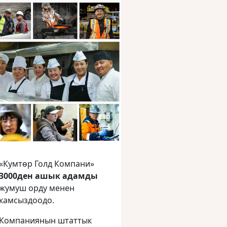
«Кумтөр Голд Компани»
3000ден ашык адамды
жумуш орду менен
камсыздоодо.
Компаниянын штаттык