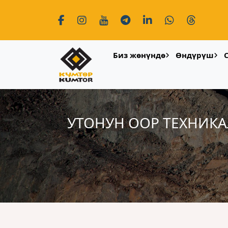
Биз жөнүндө
Өндүрүш
УТОНУН ООР ТЕХНИКА