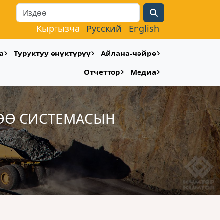
Search
Кыргызча
Русский
English
а
Туруктуу өнүктүрүү
Айлана-чөйрө
Отчеттор
Медиа
ЛӨӨ СИСТЕМАСЫН