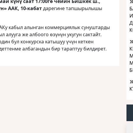
ай күнү саат 17:00гө чейин Бишкек ш.,
н» ААК, 10-кабат
дарегине тапшырылышы
Б
И
Д
АКу кабыл алынган коммерциялык сунуштарды
К
ыл алууга же албоого өзүнүн укугун сактайт.
дин бул конкурска катышуу үчүн кеткен
К
еттенме албагандын бир тараптуу билдирет.
М
М
Б
К