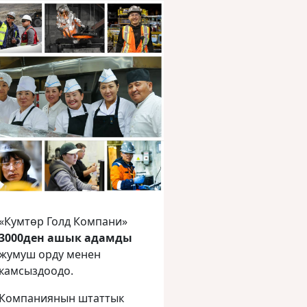
«Кумтөр Голд Компани»
3000ден ашык адамды
жумуш орду менен
камсыздоодо.
Компаниянын штаттык