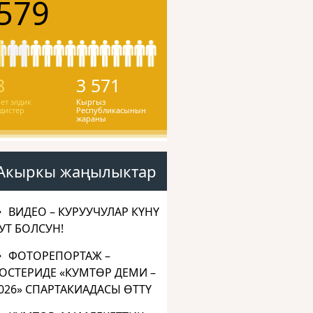
579
8
3 571
ет элдик
Кыргыз
дистер
Республикасынын
жараны
Акыркы жаңылыктар
ВИДЕО – КУРУУЧУЛАР КҮНҮ
УТ БОЛСУН!
ФОТОРЕПОРТАЖ –
ОСТЕРИДЕ «КУМТӨР ДЕМИ –
026» СПАРТАКИАДАСЫ ӨТТҮ