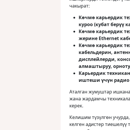
чакырат:
Көчмө карьердик т
куроо (кубат берүү 
Көчмө карьердик т
жерине Ethernet каб
Көчмө карьердик те
кабельдерин, антен
дисплейлерди, кон
алмаштыруу, орноту
Карьердик техникан
иштеши үчүн радио
Аталган жумуштар ишкана
жана жардамчы техникала
керек.
Келишим түзүлгөн учурда,
келген адистер тиешелүү