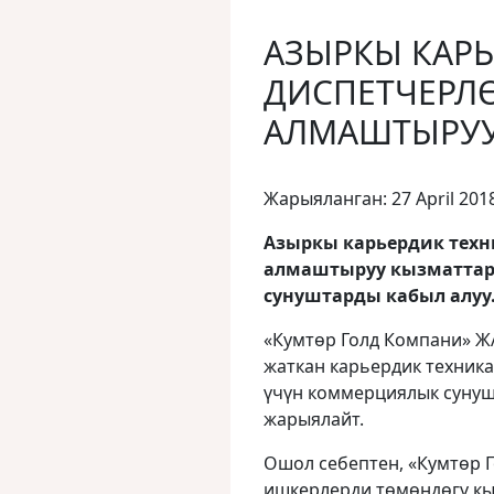
АЗЫРКЫ КАР
ДИСПЕТЧЕРЛ
АЛМАШТЫРУ
Жарыяланган: 27 April 201
Азыркы карьердик техн
алмаштыруу кызматтар
сунуштарды кабыл алуу
«Кумтөр Голд Компани» Ж
жаткан карьердик техник
үчүн коммерциялык сунуш
жарыялайт.
Ошол себептен, «Кумтөр 
ишкерлерди төмөндөгү кы