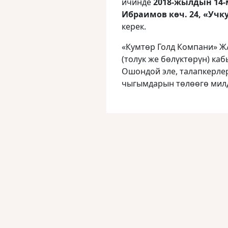
ичинде
2018-жылдын 14-м
Ибраимов көч. 24, «Учку
керек.
«Кумтөр Голд Компани» Ж
(толук же бѳлүктөрүн) каб
Ошондой эле, талапкерлер
чыгымдарын төлөөгө милд