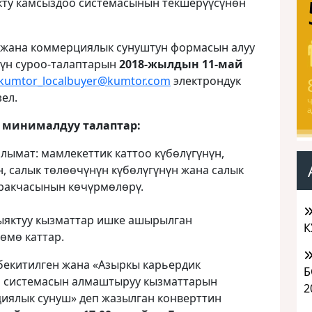
ту камсыздоо системасынын текшерүүсүнөн
жана коммерциялык сунуштун формасын алуу
нүн суроо-талаптарын
2018-жылдын 11-май
kumtor_localbuyer@kumtor.com
электрондук
ел.
Ч
а
 минималдуу талаптар:
алымат: мамлекеттик каттоо күбөлүгүнүн,
 салык төлөөчүнүн күбөлүгүнүн жана салык
аракчасынын көчүрмөлөрү.
сыяктуу кызматтар ишке ашырылган
К
өмө каттар.
екитилген жана «Азыркы карьердик
Б
ө системасын алмаштыруу кызматтарын
2
иялык сунуш» деп жазылган конверттин