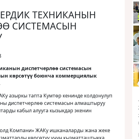
ЬЕРДИК ТЕХНИКАНЫН
ӨӨ СИСТЕМАСЫН
У
8
иканын диспетчерлөө системасын
ын көрсөтүү боюнча коммерциялык
.
АКу азыркы тапта Кумтөр кенинде колдонулуп
аны диспетчерлөө системасын алмаштыруу
тарды кабыл алууга кызыкдар экенин
Голд Компани» ЖАКу ишканаларды жана жеке
зматтарды көрсөтүү үчүн кызматташтыкка