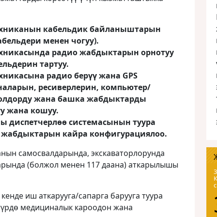
ехниканын кабельдик байланыштарын
кабельдери менен чогуу).
ехникасында радио жабдыктарын орнотуу
ельдерин тартуу.
хникасына радио берүү жана GPS
наларын, ресиверлерин, компьютер/
солдорду жана башка жабдыктарды
у жана кошуу.
ы диспетчерлөө системасынын туура
 жабдыктарын кайра конфигурациялоо.
нын самосвалдарында, экскаваторлорунда
рында (болжол менен 117 даана) аткарылышы
3
 кенде иш аткарууга/сапарга барууга туура
 түрдө медициналык кароодон жана