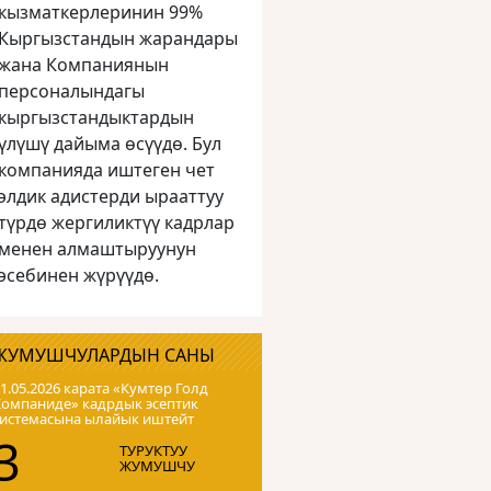
кызматкерлеринин 99%
Кыргызстандын жарандары
жана Компаниянын
персоналындагы
кыргызстандыктардын
үлүшү дайыма өсүүдө. Бул
компанияда иштеген чет
элдик адистерди ырааттуу
түрдө жергиликтүү кадрлар
менен алмаштыруунун
эсебинен жүрүүдө.
ЖУМУШЧУЛАРДЫН САНЫ
1.05.2026 карата «Кумтɵр Голд
Компаниде» кадрдык эсептик
системасына ылайык иштейт
3
ТУРУКТУУ
ЖУМУШЧУ