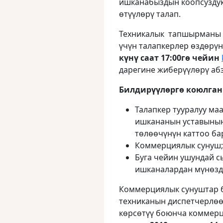
ишканабыздын коопсуздук
өтүүлөрү талап.
Техникалык тапшырманы 
үчүн талапкерлер өздөрү
күнү саат 17:00гө чейин
дарегине жиберүүлөрү абз
Билдирүүлөргө коюлган
Талапкер тууралуу ма
ишкананын уставынын,
төлөөчүнүн каттоо б
Коммерциялык сунуш;
Буга чейин ушундай 
ишканалардан мүнөзд
Коммерциялык сунуштар б
техниканын диспетчерлө
көрсөтүү боюнча коммерц