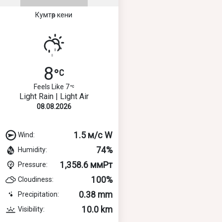
Кумтөр кени
8
Feels Like 7
Light Rain | Light Air
08.08.2026
1.5 м/с W
Wind:
74%
Humidity:
1,358.6 ммРт
Pressure:
100%
Cloudiness:
0.38 mm
Precipitation:
10.0 km
Visibility: