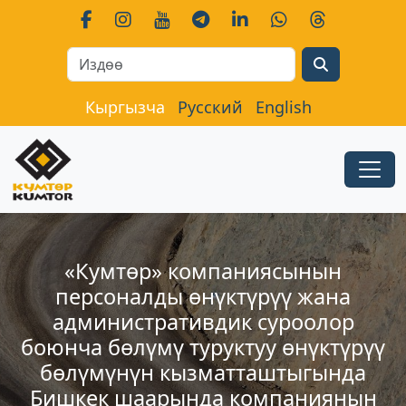
Search
Кыргызча
Русский
English
«Кумтөр» компаниясынын
персоналды өнүктүрүү жана
административдик суроолор
боюнча бөлүмү туруктуу өнүктүрүү
бөлүмүнүн кызматташтыгында
Бишкек шаарында компаниянын