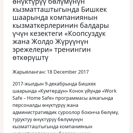
өнүктүрүү бөлүмүнүн
кызматташтыгында Бишкек
шаарында компаниянын
кызматкерлеринин балдары
үчүн кезектеги «Коопсуздук
жана Жолдо Жүрүүнүн
эрежелери» тренингин
өткөрүштү
Жарыяланган: 18 December 2017
2017-жылдын 9-декабрында Бишкек
шаарында «Кумтөрдүн» Конок үйүндө «Work
Safe – Home Safe» программасы алкагында
персоналды өнүктүрүү жана
административдик суроолор боюнча бөлүмү,
туруктуу өнүктүрүү бөлүмүнүн
кызматташтыгында компаниянын