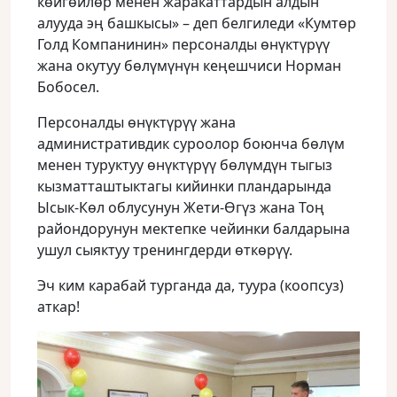
көйгөйлөр менен жаракаттардын алдын
алууда эң башкысы» – деп белгиледи «Кумтөр
Голд Компанинин» персоналды өнүктүрүү
жана окутуу бөлүмүнүн кеңешчиси Норман
Бобосел.
Персоналды өнүктүрүү жана
административдик суроолор боюнча бөлүм
менен туруктуу өнүктүрүү бөлүмдүн тыгыз
кызматташтыктагы кийинки пландарында
Ысык-Көл облусунун Жети-Өгүз жана Тоң
райондорунун мектепке чейинки балдарына
ушул сыяктуу тренингдерди өткөрүү.
Эч ким карабай турганда да, туура (коопсуз)
аткар!