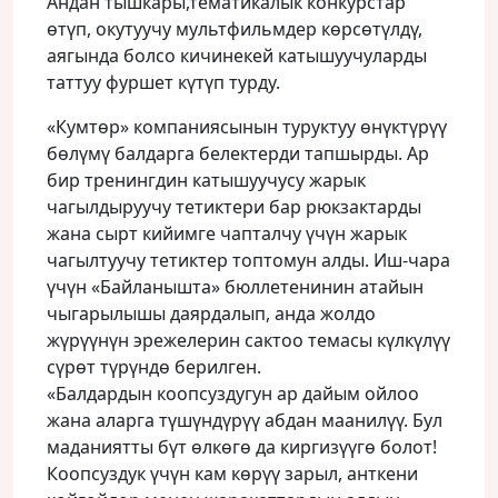
Андан тышкары,тематикалык конкурстар
өтүп, окутуучу мультфильмдер көрсөтүлдү,
аягында болсо кичинекей катышуучуларды
таттуу фуршет күтүп турду.
«Кумтөр» компаниясынын туруктуу өнүктүрүү
бөлүмү балдарга белектерди тапшырды. Ар
бир тренингдин катышуучусу жарык
чагылдыруучу тетиктери бар рюкзактарды
жана сырт кийимге чапталчу үчүн жарык
чагылтуучу тетиктер топтомун алды. Иш-чара
үчүн «Байланышта» бюллетенинин атайын
чыгарылышы даярдалып, анда жолдо
жүрүүнүн эрежелерин сактоо темасы күлкүлүү
сүрөт түрүндө берилген.
«Балдардын коопсуздугун ар дайым ойлоо
жана аларга түшүндүрүү абдан маанилүү. Бул
маданиятты бүт өлкөгө да киргизүүгө болот!
Коопсуздук үчүн кам көрүү зарыл, анткени