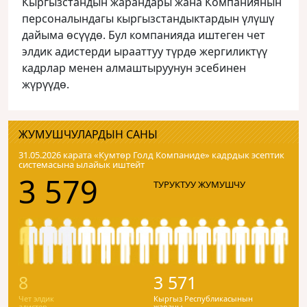
Кыргызстандын жарандары жана Компаниянын
персоналындагы кыргызстандыктардын үлүшү
дайыма өсүүдө. Бул компанияда иштеген чет
элдик адистерди ырааттуу түрдө жергиликтүү
кадрлар менен алмаштыруунун эсебинен
жүрүүдө.
ЖУМУШЧУЛАРДЫН САНЫ
31.05.2026 карата «Кумтɵр Голд Компаниде» кадрдык эсептик
системасына ылайык иштейт
3 579
ТУРУКТУУ ЖУМУШЧУ
8
3 571
Чет элдик
Кыргыз Республикасынын
адистер
жараны