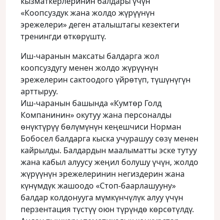
кызматкерлеринин балдары үчүн
«Коопсуздук жана жолдо жүрүүнүн
эрежелери» деген аталыштагы кезектеги
тренингди өткөрүштү.
Иш-чаранын максаты балдарга жол
коопсуздугу менен жолдо жүрүүнүн
эрежелерин сактоодого үйрөтүп, түшүнүгүн
арттыруу.
Иш-чаранын башында «Кумтөр Голд
Компанинин» окутуу жана персоналды
өнүктүрүү бөлүмүнүн кеңешчиси Норман
Бобосел балдарга кыска учурашуу сөзү менен
кайрылды. Балдардын маалыматты эске тутуу
жана кабыл алуусу жеңил болушу үчүн, жолдо
жүрүүнүн эрежелеринин негиздерин жана
күнүмдүк жашоодо «Стоп-баарлашууну»
балдар колдонууга мүмкүнчүлүк алуу үчүн
перзентация түстүү оюн түрүндө көрсөтүлдү.