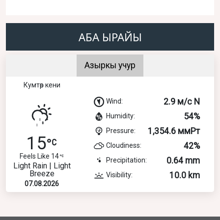
АБА ЫРАЙЫ
Азыркы учур
Кумтөр кени
2.9 м/с N
Wind:
54%
Humidity:
1,354.6 ммРт
Pressure:
15
42%
Cloudiness:
Feels Like 14
0.64 mm
Precipitation:
Light Rain | Light
Breeze
10.0 km
Visibility:
07.08.2026