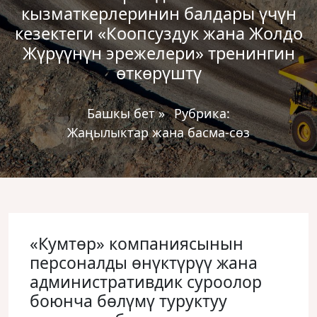
кызматкерлеринин балдары үчүн
кезектеги «Коопсуздук жана Жолдо
Жүрүүнүн эрежелери» тренингин
өткөрүштү
Башкы бет
»
Рубрика:
Жаңылыктар жана басма-сөз
«Кумтөр» компаниясынын
персоналды өнүктүрүү жана
административдик суроолор
боюнча бөлүмү туруктуу