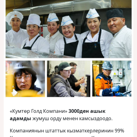
«Кумтөр Голд Компани»
3000ден ашык
адамды
жумуш орду менен камсыздоодо.
Компаниянын штаттык кызматкерлеринин 99%