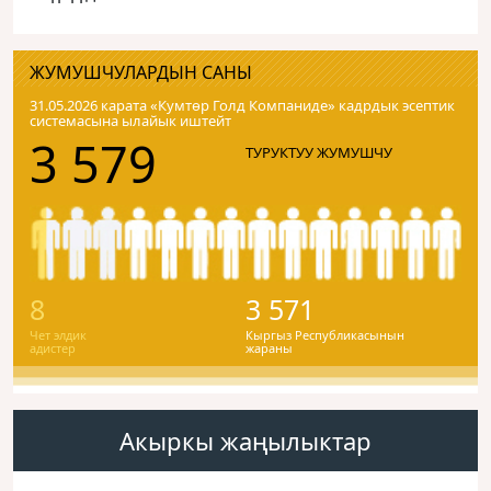
ЖУМУШЧУЛАРДЫН САНЫ
31.05.2026 карата «Кумтɵр Голд Компаниде» кадрдык эсептик
системасына ылайык иштейт
3 579
ТУРУКТУУ ЖУМУШЧУ
8
3 571
Чет элдик
Кыргыз Республикасынын
адистер
жараны
Акыркы жаңылыктар