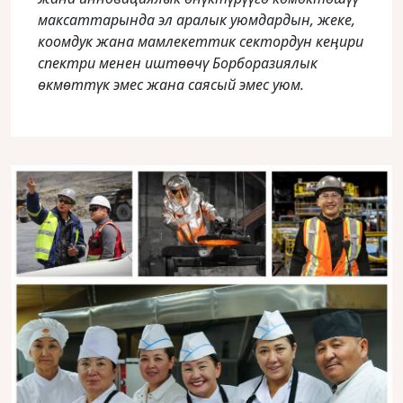
максаттарында эл аралык уюмдардын, жеке,
коомдук жана мамлекеттик сектордун кеӊири
спектри менен иштөөчү Борборазиялык
өкмөттүк эмес жана саясый эмес уюм.