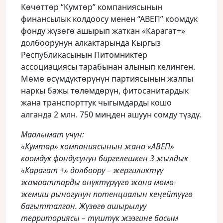
Көчөттөр “Кумтөр” компаниясынын
финансылык колдоосу менен “АВЕП” коомдук
фонду жүзөгө ашырып жаткан «Карагат+»
долбоорунун алкактарында Кыргыз
Республикасынын Питомниктер
ассоциациясы тарабынан алынып келинген.
Мөмө өсүмдүктөрүнүн партиясынын жалпы
наркы бажы төлөмдөрүн, фитосанитардык
жана транспорттук чыгымдарды кошо
алганда 2 млн. 750 миӊден ашуун сомду түздү.
Маалымат үчүн:
«Кумтөр» компаниясынын жана «АВЕП»
коомдук фондусунун биргелешкен 3 жылдык
«Карагат +» долбоору – жергиликтүү
жамааттарды өнүктүрүүгө жана мөмө-
жемиш рыногунун потенциалын кеӊейтүүгө
багытталган. Жүзөгө ашырылуу
территориясы – түштүк жээгине басым