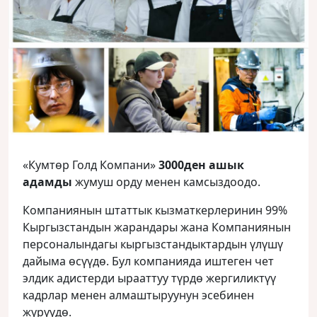
«Кумтөр Голд Компани»
3000ден ашык
адамды
жумуш орду менен камсыздоодо.
Компаниянын штаттык кызматкерлеринин 99%
Кыргызстандын жарандары жана Компаниянын
персоналындагы кыргызстандыктардын үлүшү
дайыма өсүүдө. Бул компанияда иштеген чет
элдик адистерди ырааттуу түрдө жергиликтүү
кадрлар менен алмаштыруунун эсебинен
жүрүүдө.