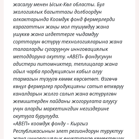
жасалуу менен Ысык-Көл областы. Бул
экологиялык багыттагы долбоордун
алкактарында Коомдук фонд фермерлерди
карагаттын жаӊы мол түшүмдүү жана
үшүккө жана илдеттерге чыдамдуу
сортторун өстүрүү технологияларына жана
талааларды сугаруунун иннговациялык
методдоруна окутту. «АВЕП» фондусунун
адистери питомниктер, теплицалар жана
айыл чарба продукциясын кабыл алуу
тармагын түзүүгө көмөк көрсөтөт. Өзгөчө
көӊүл фермерлер продукцияны сатып өткөрүү
каналдарын жолго салып жана өстүрүлгөн
жемиштерден пайданы жогорулата алуусу
үчүн аларды маркетингдин негиздерине
окутууга бурулууда.
«АВЕП» коомдук фонду – Кыргыз
Республикасынын элет региондорун туруктуу
жана инновациялык өнүктүрүүгө көмөктөшүү