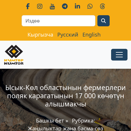
Search
Кыргызча
Русский
English
Ысык-Көл областынын фермерлери
поляк карагатынын 17 000 көчөтүн
алышмакчы
Башкы бет
»
Рубрика:
Жаңылыктар жана басма-сөз