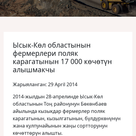
Ысык-Көл областынын
фермерлери поляк
карагатынын 17 000 көчөтүн
алышмакчы
Жарыяланган: 29 April 2014
2014-жылдын 28-апрелинде Ысык-Көл
областынын Тоӊ районунун Бөкөнбаев
айылында кызыкдар фермерлер поляк
карагатынын, кызылгатынын, бүлдүркөнүнүн
жана кулпунайынын жаӊы сортторунун
көчөттөрүн алышты.