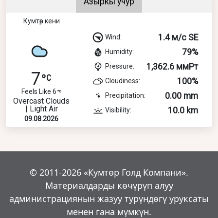
Азыркы учур
Кумтөр кени
1.4 м/с SE
Wind:
79%
Humidity:
1,362.6 ммРт
Pressure:
7
100%
Cloudiness:
Feels Like 6
0.00 mm
Precipitation:
Overcast Clouds
| Light Air
10.0 km
Visibility:
09.08.2026
© 2011-2026 «Кумтөр Голд Компани».
Материалдарды көчүрүп алуу
администрациянын жазуу турүндөгү уруксаты
менен гана мүмкүн.