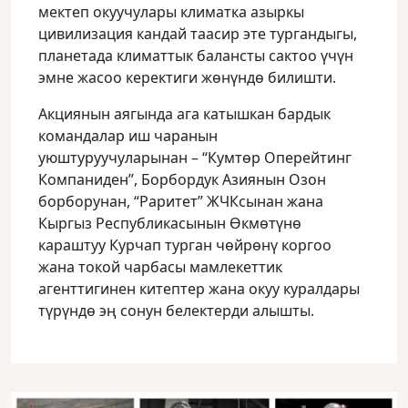
мектеп окуучулары климатка азыркы
цивилизация кандай таасир эте тургандыгы,
планетада климаттык балансты сактоо үчүн
эмне жасоо керектиги жөнүндө билишти.
Акциянын аягында ага катышкан бардык
командалар иш чаранын
уюштуруучуларынан – “Кумтөр Оперейтинг
Компаниден”, Борбордук Азиянын Озон
борборунан, “Раритет” ЖЧКсынан жана
Кыргыз Республикасынын Өкмөтүнө
караштуу Курчап турган чөйрөнү коргоо
жана токой чарбасы мамлекеттик
агенттигинен китептер жана окуу куралдары
түрүндө эң сонун белектерди алышты.