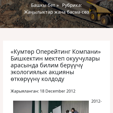
Башкы бет
»
Рубрика:
Жаңылыктар жана басма-сөз
«Кумтөр Оперейтинг Компани»
Бишкектин мектеп окуучулары
арасында билим берүүчү
экологиялык акцияны
өткөрүүнү колдоду
Жарыяланган: 18 December 2012
2012-