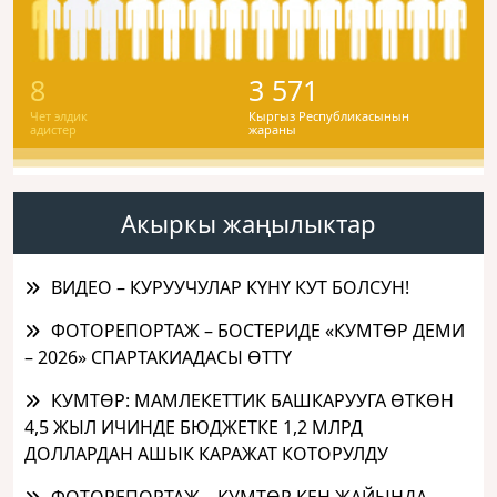
8
3 571
Чет элдик
Кыргыз Республикасынын
адистер
жараны
Акыркы жаңылыктар
ВИДЕО – КУРУУЧУЛАР КҮНҮ КУТ БОЛСУН!
ФОТОРЕПОРТАЖ – БОСТЕРИДЕ «КУМТӨР ДЕМИ
– 2026» СПАРТАКИАДАСЫ ӨТТҮ
КУМТӨР: МАМЛЕКЕТТИК БАШКАРУУГА ӨТКӨН
4,5 ЖЫЛ ИЧИНДЕ БЮДЖЕТКЕ 1,2 МЛРД
ДОЛЛАРДАН АШЫК КАРАЖАТ КОТОРУЛДУ
ФОТОРЕПОРТАЖ – КУМТӨР КЕН ЖАЙЫНДА