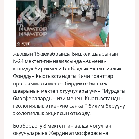
жылдын 15-декабрында Бишкек шаарынын
№24 мектеп-гимназиясында «Акмена»
коомдук бирикмеси Глобалдык Экологиялык
Фонддун Кыргызстандагы Кичи гранттар
программасы менен бирдикте Бишкек
шаарынын мектеп окуучулары үчүн “Мурдагы
биосфералардын изи менен: Кыргызстандын
геологиялык өткөнүнө саякат” билим берүүчү
экологиялык акциясын өткөрдү.
Борбордогу 8 мектептин залда чогулган
окуучуларына Жердин атмосферасына