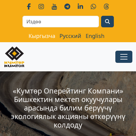
Search
Кыргызча
Русский
English
«Кумтөр Оперейтинг Компани»
Бишкектин мектеп окуучулары
арасында билим берүүчү
экологиялык акцияны өткөрүүнү
колдоду