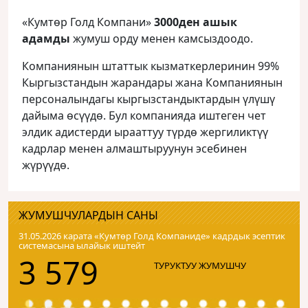
«Кумтөр Голд Компани»
3000ден ашык
адамды
жумуш орду менен камсыздоодо.
Компаниянын штаттык кызматкерлеринин 99%
Кыргызстандын жарандары жана Компаниянын
персоналындагы кыргызстандыктардын үлүшү
дайыма өсүүдө. Бул компанияда иштеген чет
элдик адистерди ырааттуу түрдө жергиликтүү
кадрлар менен алмаштыруунун эсебинен
жүрүүдө.
ЖУМУШЧУЛАРДЫН САНЫ
31.05.2026 карата «Кумтɵр Голд Компаниде» кадрдык эсептик
системасына ылайык иштейт
3 579
ТУРУКТУУ ЖУМУШЧУ