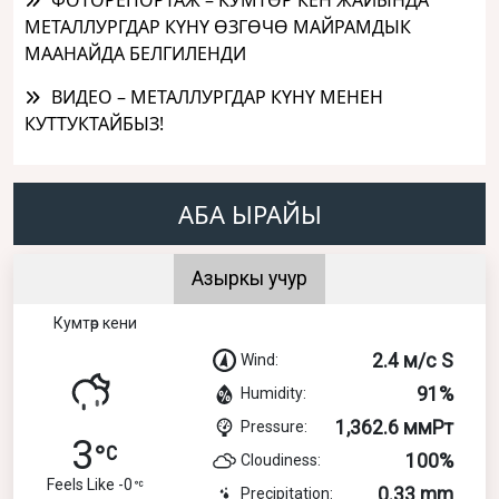
МЕТАЛЛУРГДАР КҮНҮ ӨЗГӨЧӨ МАЙРАМДЫК
МААНАЙДА БЕЛГИЛЕНДИ
ВИДЕО – МЕТАЛЛУРГДАР КҮНҮ МЕНЕН
КУТТУКТАЙБЫЗ!
АБА ЫРАЙЫ
Азыркы учур
Кумтөр кени
2.4 м/с S
Wind:
91%
Humidity:
1,362.6 ммРт
Pressure:
3
100%
Cloudiness:
Feels Like -0
0.33 mm
Precipitation: