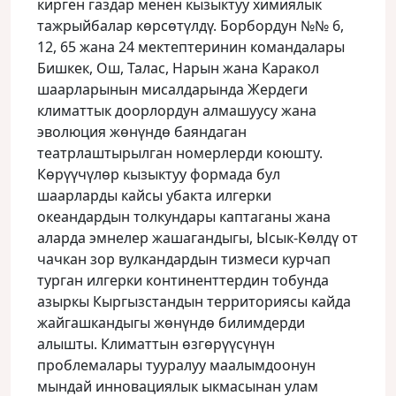
кирген газдар менен кызыктуу химиялык
тажрыйбалар көрсөтүлдү. Борбордун №№ 6,
12, 65 жана 24 мектептеринин командалары
Бишкек, Ош, Талас, Нарын жана Каракол
шаарларынын мисалдарында Жердеги
климаттык доорлордун алмашуусу жана
эволюция жөнүндө баяндаган
театрлаштырылган номерлерди коюшту.
Көрүүчүлөр кызыктуу формада бул
шаарларды кайсы убакта илгерки
океандардын толкундары каптаганы жана
аларда эмнелер жашагандыгы, Ысык-Көлдү от
чачкан зор вулкандардын тизмеси курчап
турган илгерки континенттердин тобунда
азыркы Кыргызстандын территориясы кайда
жайгашкандыгы жөнүндө билимдерди
алышты. Климаттын өзгөрүүсүнүн
проблемалары тууралуу маалымдоонун
мындай инновациялык ыкмасынан улам