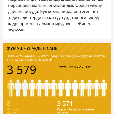
персоналындагы кыргызстандыктардын үлүшү
дайыма өсүүдө. Бул компанияда иштеген чет
элдик адистерди ырааттуу түрдө жергиликтүү
кадрлар менен алмаштыруунун эсебинен
жүрүүдө.
ЖУМУШЧУЛАРДЫН САНЫ
31.05.2026 карата «Кумтɵр Голд Компаниде» кадрдык эсептик
системасына ылайык иштейт
3 579
ТУРУКТУУ ЖУМУШЧУ
8
3 571
Чет элдик
Кыргыз Республикасынын
адистер
жараны