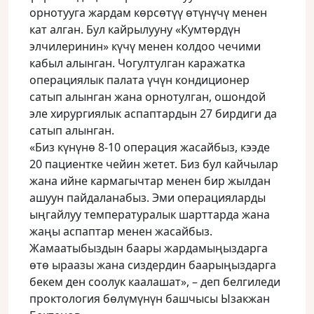
орнотууга жардам көрсөтүү өтүнүчү менен
кат алган. Бул кайрылууну «Кумтөрдүн
элчилеринин» күчү менен колдоо чечими
кабыл алынган. Чогултулган каражатка
операциялык палата үчүн кондиционер
сатып алынган жана орнотулган, ошондой
эле хирургиялык аспаптардын 27 бирдиги да
сатып алынган.
«Биз күнүнө 8-10 операция жасайбыз, кээде
20 пациентке чейин жетет. Биз бул кайчылар
жана ийне кармагычтар менен бир жылдан
ашуун пайдаланабыз. Эми операцияларды
ыңгайлуу температуралык шарттарда жана
жаңы аспаптар менен жасайбыз.
Жамаатыбыздын баары жардамыңыздарга
өтө ыраазы жана сиздердин баарыңыздарга
бекем ден соолук каалашат», – деп белгиледи
проктология бөлүмүнүн башчысы Ызакжан