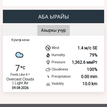
АБА ЫРАЙЫ
Азыркы учур
Кумтөр кени
1.4 м/с SE
Wind:
79%
Humidity:
1,362.6 ммРт
Pressure:
7
100%
Cloudiness:
Feels Like 6
0.00 mm
Precipitation:
Overcast Clouds
| Light Air
10.0 km
Visibility:
09.08.2026