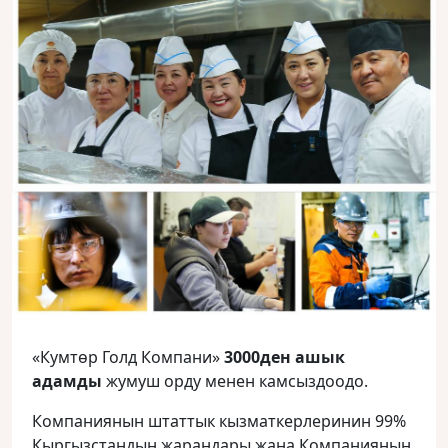
«Кумтөр Голд Компани»
3000ден ашык
адамды
жумуш орду менен камсыздоодо.
Компаниянын штаттык кызматкерлеринин 99%
Кыргызстандын жарандары жана Компаниянын