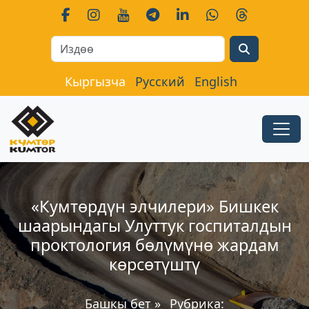
Search
Кыргызча
Русский
English
«Кумтөрдүн элчилери» Бишкек
шаарындагы Улуттук госпиталдын
проктология бөлүмүнө жардам
көрсөтүштү
Башкы бет
»
Рубрика: