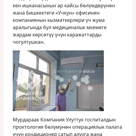
кен ишканасынын ар кайсы бөлүмдөрүнөн
жана Бишкектеги «Учкун» офисинен
компаниянын кызматкерлери үч жума
аралыгында бул медициналык мкемеге
жардам көрсөтүү үчүн каражаттарды
чогултушкан.
Мурдараак Компания Улуттук госпиталдын
проктология бөлүмүнөн операциялык палата
үчүн кондиционер сатып алууга жана