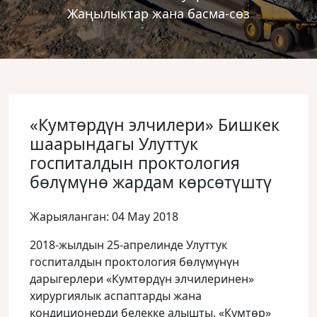
Жаңылыктар жана басма-сөз
«Кумтөрдүн элчилери» Бишкек
шаарындагы Улуттук
госпиталдын проктология
бөлүмүнө жардам көрсөтүштү
Жарыяланган: 04 May 2018
2018-жылдын 25-апрелинде Улуттук
госпиталдын проктология бөлүмүнүн
дарыгерлери «Кумтөрдүн элчилеринен»
хирургиялык аспаптарды жана
кондиционерди белекке алышты.
«Кумтөр»