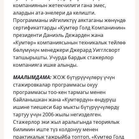
компаниянын жетекчилиги гана эмес,
алардын ата-энелери да келишти.
Программаны ийгиликтүү аяктаганы жɵнүндɵ
сертификаттарды «Кумтɵр Голд Компанинин»
президенти Даниэль Дежарден жана
«Кумтɵр» компаниясынын техникалык тейлɵɵ
бɵлүмүнүн менеджери Джерард Уигглсворт
тапшырышты. Учурда бардык стажерлор
компанияга ишке алынды.
МААЛЫМДАМА:
ЖОЖ бүтүрүүчүлɵрү үчүн
стажировкалар программасы окуу
программасы тоо-кен тармагы менен
байланышкан жана «Кумтɵрдүн» ɵндүрүш
ишине тиешеси бар мыкты бүтүрүүчүлɵрдү
тартуу үчүн 2006-жылы негизделген.
Стажерлор эки жыл аралыгында теориялык
билимин иште түз колдонуу менен
практикалык тажрыйба топтоп, «Кумтɵр Голд