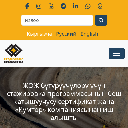
Search
Кыргызча
Русский
English
ЖОЖ бүтүрүүчүлɵрү үчүн
стажировка программасынын беш
катышуучусу сертификат жана
«Кумтɵр» компаниясынан иш
алышты