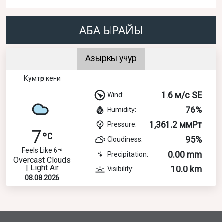
АБА ЫРАЙЫ
Азыркы учур
Кумтөр кени
1.6 м/с SE
Wind:
76%
Humidity:
1,361.2 ммРт
Pressure:
7
95%
Cloudiness:
Feels Like 6
0.00 mm
Precipitation:
Overcast Clouds
| Light Air
10.0 km
Visibility:
08.08.2026