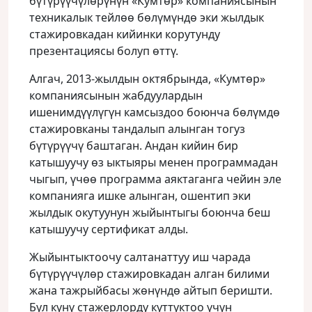
бүтүрүүчүлɵрүнүн «Кумтɵр» компаниясынын
техникалык тейлɵɵ бɵлүмүндɵ эки жылдык
стажировкадан кийинки корутунду
презентациясы болуп ɵттү.
Алгач, 2013-жылдын октябрында, «Кумтɵр»
компаниясынын жабдуулардын
ишенимдүүлүгүн камсыздоо боюнча бɵлүмдɵ
стажировканы тандалып алынган тогуз
бүтүрүүчү баштаган. Андан кийин бир
катышуучу ɵз ыктыяры менен программадан
чыгып, үчөө программа аяктаганга чейин эле
компанияга ишке алынган, ошентип эки
жылдык окутуунун жыйынтыгы боюнча беш
катышуучу сертификат алды.
Жыйынтыктоочу салтанаттуу иш чарада
бүтүрүүчүлɵр стажировкадан алган билими
жана тажрыйбасы жɵнүндɵ айтып беришти.
Бул күнү стажерлорду куттуктоо үчүн