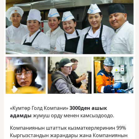
«Кумтөр Голд Компани»
3000ден ашык
адамды
жумуш орду менен камсыздоодо.
Компаниянын штаттык кызматкерлеринин 99%
Кыргызстандын жарандары жана Компаниянын