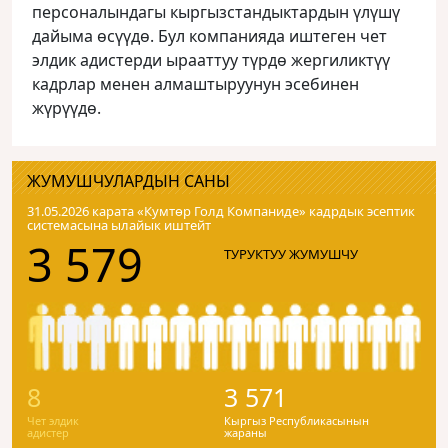
персоналындагы кыргызстандыктардын үлүшү
дайыма өсүүдө. Бул компанияда иштеген чет
элдик адистерди ырааттуу түрдө жергиликтүү
кадрлар менен алмаштыруунун эсебинен
жүрүүдө.
ЖУМУШЧУЛАРДЫН САНЫ
31.05.2026 карата «Кумтɵр Голд Компаниде» кадрдык эсептик
системасына ылайык иштейт
3 579
ТУРУКТУУ ЖУМУШЧУ
8
3 571
Чет элдик
Кыргыз Республикасынын
адистер
жараны