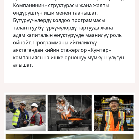
Компанинин» структурасы жана жалпы
ɵндүрүштүн иши менен таанышат.
Бүтүрүүчүлɵрдү колдоо программасы
таланттуу бүтүрүүчүлɵрдү тартууда жана
адам капиталын ɵнүктүрүүдɵ маанилүү роль
ойнойт. Программаны ийгиликтүү
аяктагандан кийин стажерлор «Кумтɵр»
компаниясына ишке орношуу мүмкүнчүлүгүн
алышат.