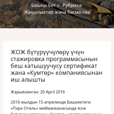
Башкы бет
»
Рубрика:
Жаңылыктар жана басма-сөз
ЖОЖ бүтүрүүчүлɵрү үчүн
стажировка программасынын
беш катышуучусу сертификат
жана «Кумтɵр» компаниясынан
иш алышты
Жарыяланган: 20 April 2016
2016-жылдын 15-апрелинде Бишкектеги
«Парк Отель» мейманканасында жож