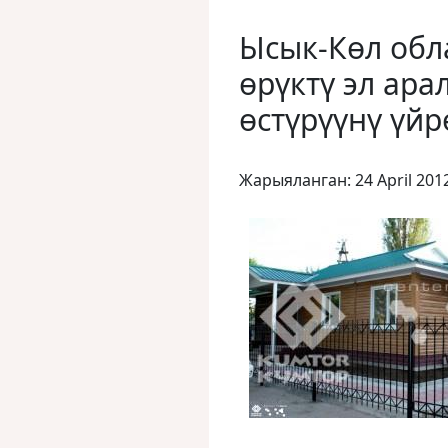
Ысык-Көл об
өрүктү эл ара
өстүрүүнү үй
Жарыяланган: 24 April 201