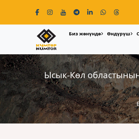
Биз жөнүндө
Өндүрүш
Ысык-Көл областынын