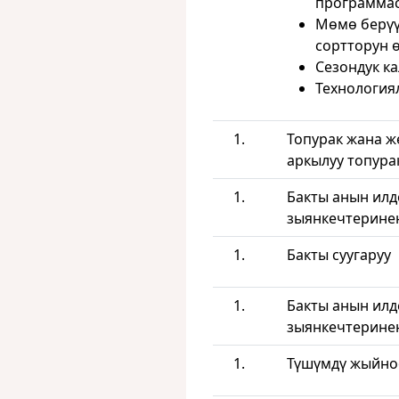
программа
Мөмө берүү
сортторун 
Сезондук к
Технология
Топурак жана ж
аркылуу топура
Бакты анын илд
зыянкечтеринен
Бакты суугаруу
Бакты анын илд
зыянкечтеринен
Түшүмдү жыйно