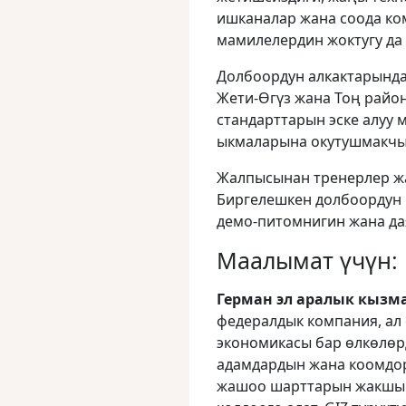
ишканалар жана соода к
мамилелердин жоктугу да 
Долбоордун алкактарында 
Жети-Өгүз жана Тоң райо
стандарттарын эске алуу
ыкмаларына окутушмакчы
Жалпысынан тренерлер жа
Биргелешкен долбоордун 
демо-питомнигин жана дая
Маалымат үчүн:
Герман эл аралык кызма
федералдык компания, ал 
экономикасы бар өлкөлөр
адамдардын жана коомдор
жашоо шарттарын жакшыр