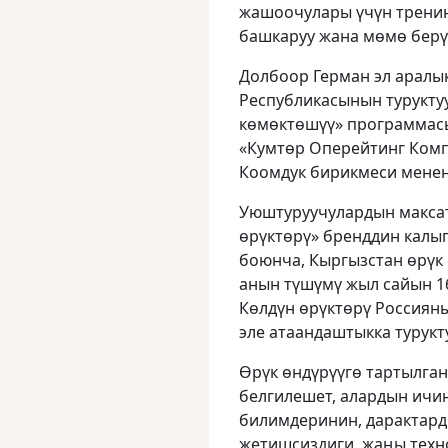
жашоочулары үчүн тренин
башкаруу жана мөмө берүү
Долбоор Герман эл аралы
Республикасынын туруктуу
көмөктөшүү» программасы
«Кумтөр Оперейтинг Комп
Коомдук бирикмеси менен
Уюштуруучулардын макса
өрүктөрү» бренддин калы
боюнча, Кыргызстан өрүк 
анын түшүмү жыл сайын 16
Көлдүн өрүктөрү Россиян
эле атаандаштыкка турукт
Өрүк өндүрүүгө тартылга
белгилешет, алардын ичи
билимдеринин, дарактар
жетишсиздиги, жаңы техн