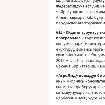
колдоого алат. GIZ турук
Федеративдүү Республика
чөйрөсүндө коюлган милд
Андан тышкары, GIZ бүтүн
берүүчүлүк-агартуучулук 
GIZ «КРдагы туруктуу 
программасы
төрт компо
кошумча нарк тизмектери
өнүктүрүү, финансыларга 
компонентинин – Кошумча
2012-жылы Кыргызстанда
боюнча бир катар иш чар
«АгроЛид»
коомдук би
анын миссиясы консульта
кызматтарды берүү аркыл
катышуучуларынын потен
чарбасын өнүктүрүүгө көм