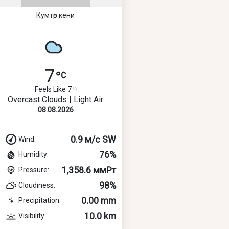
Кумтөр кени
7
Feels Like 7
Overcast Clouds | Light Air
08.08.2026
0.9 м/с SW
Wind:
76%
Humidity:
1,358.6 ммРт
Pressure:
98%
Cloudiness:
0.00 mm
Precipitation:
10.0 km
Visibility: