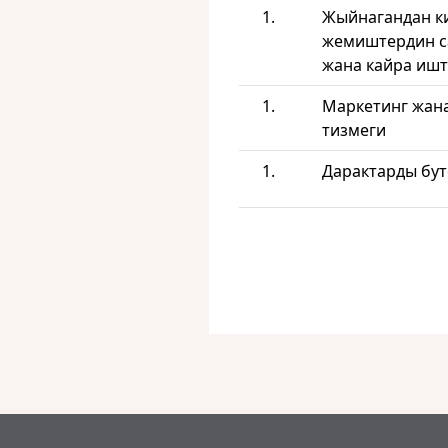
Жыйнагандан ки
жемиштердин с
жана кайра ишт
Маркетинг жана
тизмеги
Дарактарды бу