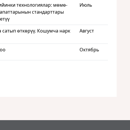
йинки технологиялар: мөмө-
Июль
апаттарынын стандарттары
етүү
 сатып өткөрүү. Кошумча нарк
Август
тоо
Октябрь