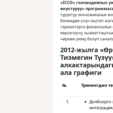
«ICCO»
голландиялык у
өнүктүрүү» программа
туруктуу экономикалык ө
бекемдөө үчүн иштеп жат
тармактарга финансылык 
көрсөтүүчү, кызматташты
чиркөө уюму болуп санала
2012-жылга
«Өр
Тизмегин Түзүү
алкактарындаг
ала графиги
№
Т
ренингдин т
Долбоорго 
интеграция