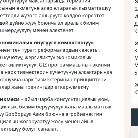
туу өнүктүрүү максаттарында Германия
сынын өкмөтүнө алар эл аралык кызматташуу
Б
еттерди жүзөгө ашырууга колдоо көрсөтөт.
И
дөй дүйнө жүзү боюнча эл аралык билим
Д
ишмердүүлүгү менен алектенет.
К
экономикалык өнүгүүгө көмөктөшүү»
ненттен турат: реформалардын саясаты,
К
н күчөтүү, жергиликтүү экономикалык
М
жеткиликтүүлүк. GIZ программасынын экинчи
М
 нарк тизмектерин күчөтүүнүн алкактарында
Б
 кошумча нарк тизмектеринин принциптери
алар жана тренингдер өткөрүлмөкчү.
К
рикмеси
– айыл чарба консультациялык уюм,
циялык, билим берүүчүлүк жана маалыматтык
уу Борбордук Азия боюнча агробизнестин
циалын жогорулатуу жолу менен айыл
өктөшүү болуп саналат.