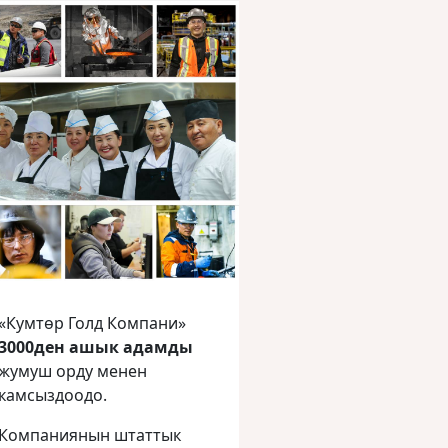
«Кумтөр Голд Компани»
3000ден ашык адамды
жумуш орду менен
камсыздоодо.
Компаниянын штаттык