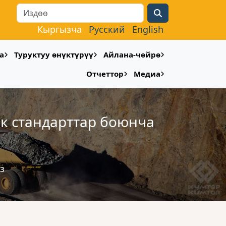
Search
Кыргызча
Русский
English
а
Туруктуу өнүктүрүү
Айлана-чөйрө
Отчеттор
Медиа
к стандарттар боюнча
з