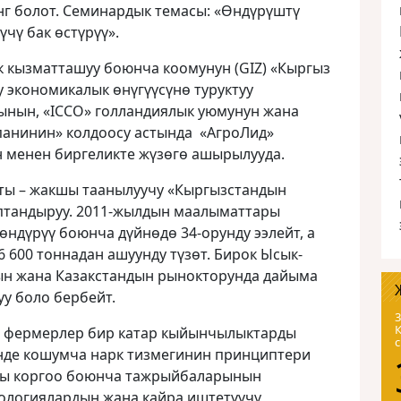
г болот. Семинардык темасы: «Өндүрүштү
чү бак өстүрүү»
.
к кызматташуу боюнча коомунун (GIZ) «Кыргыз
 экономикалык өнүгүүсүнө туруктуу
нын, «ICCO» голландиялык уюмунун жана
анинин» колдоосу астында «АгроЛид»
 менен биргеликте жүзөгө ашырылууда.
ты – жакшы таанылуучу «Кыргызстандын
птандыруу. 2011-жылдын маалыматтары
өндүрүү боюнча дүйнөдө 34-орунду ээлейт, а
 600 тоннадан ашуунду түзөт. Бирок Ысык-
ын жана Казакстандын рынокторунда дайыма
уу боло бербейт.
3
н фермерлер бир катар кыйынчылыктарды
нде кошумча нарк тизмегинин принциптери
ды коргоо боюнча тажрыйбаларынын
ологиялардын жана кайра иштетүүчү