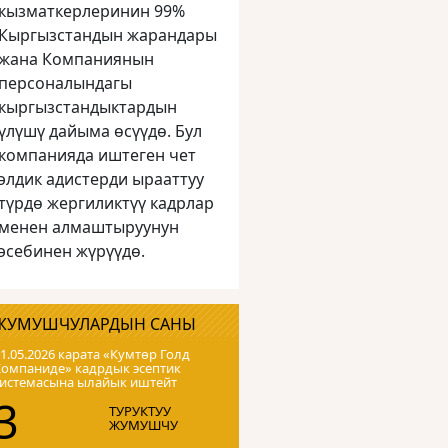
кызматкерлеринин 99%
Кыргызстандын жарандары
жана Компаниянын
персоналындагы
кыргызстандыктардын
үлүшү дайыма өсүүдө. Бул
компанияда иштеген чет
элдик адистерди ырааттуу
түрдө жергиликтүү кадрлар
менен алмаштыруунун
эсебинен жүрүүдө.
ЖУМУШЧУЛАРДЫН САНЫ
1.05.2026 карата «Кумтɵр Голд
Компаниде» кадрдык эсептик
системасына ылайык иштейт
3
ТУРУКТУУ
ЖУМУШЧУ