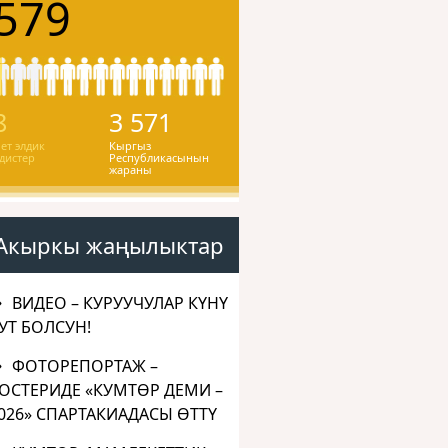
579
8
3 571
ет элдик
Кыргыз
дистер
Республикасынын
жараны
Акыркы жаңылыктар
ВИДЕО – КУРУУЧУЛАР КҮНҮ
УТ БОЛСУН!
ФОТОРЕПОРТАЖ –
ОСТЕРИДЕ «КУМТӨР ДЕМИ –
026» СПАРТАКИАДАСЫ ӨТТҮ