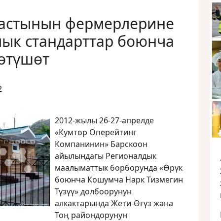
ластынын фермерлерине
лык стандарттар боюнча
рөтүшөт
2
2012-жылы 26-27-апрелде
«Кумтөр Оперейтинг
Компанинин» Барскоон
айылындагы Регионалдык
маалыматтык борборунда «Өрүк
боюнча Кошумча Нарк Тизмегин
Түзүү» долбоорунун
алкактарында Жети-Өгүз жана
Тоң райондорунун