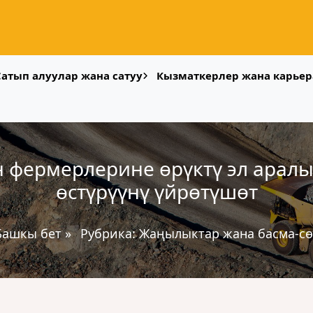
Сатып алуулар жана сатуу
Кызматкерлер жана карьер
 фермерлерине өрүктү эл аралы
өстүрүүнү үйрөтүшөт
Башкы бет
»
Рубрика:
Жаңылыктар жана басма-сө