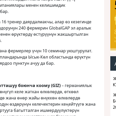
омпаниялары менен келишимдик
бар.
16 тренер даярдалмакчы, алар өз кезегинде
ндорунун 240 фермерин GlobalGAP эл аралык
 менен өрүктөрдү өстүрүүнүн жакшыртылган
Ч
.
а
на фермерлер үчүн 10 семинар уюштурулат.
пландарында Ысык-Көл областында өрүктүн
рдоо пунктун ачуу да бар.
К
тташуу боюнча коому (GIZ)
– германиялык
өнүгүп келе жаткан өлкөлөрдө, өткөөл
дө жана өнөр жайы өнүккөн өлкөлөрдө
Б
дун өздөрүнүн келечектерин кеңейтүүгө жана
2
тууга багытталган ишмердүүлүктөрүн