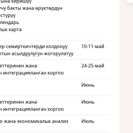
сына киришүү
чү бакты жана өрүктөрдүн
өстүрүү
алендарь
лык карта
ер семирткичтерди колдонуу
10-11-май
ктын асылдуулугун жогорулатуу
еттеринен жана
24-25-май
 интеграцияланган коргоо
Июнь
еттеринен жана
Июнь
 интеграцияланган коргоо
о жана экономикалык анализ
Июль