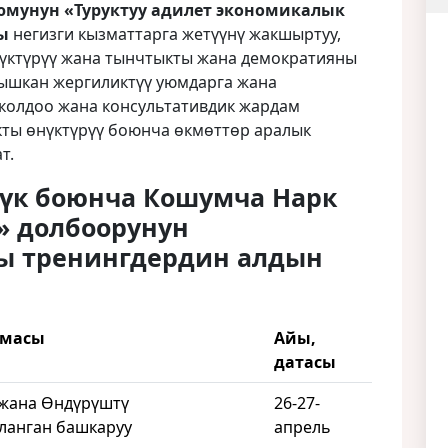
юмунун
«Туруктуу адилет экономикалык
сы
негизги кызматтарга жетүүнү жакшыртуу,
нүктүрүү жана тынчтыкты жана демократияны
ышкан жергиликтүү уюмдарга жана
колдоо жана консультативдик жардам
кты өнүктүрүү боюнча өкмөттөр аралык
т.
үк боюнча Кошумча Нарк
» долбоорунун
ы тренингдердин алдын
ема
сы
Айы,
датасы
жана Өндүрүштү
26-27-
ланган башкаруу
апрель