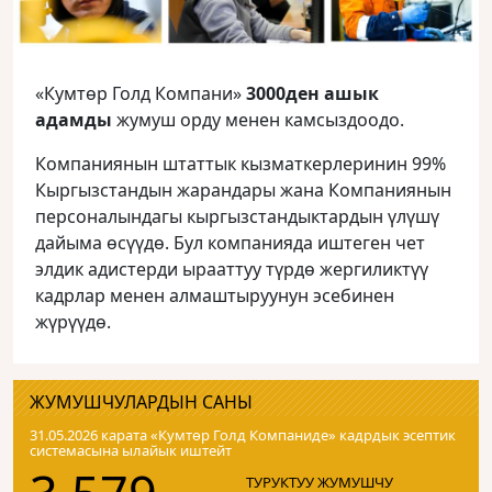
«Кумтөр Голд Компани»
3000ден ашык
адамды
жумуш орду менен камсыздоодо.
Компаниянын штаттык кызматкерлеринин 99%
Кыргызстандын жарандары жана Компаниянын
персоналындагы кыргызстандыктардын үлүшү
дайыма өсүүдө. Бул компанияда иштеген чет
элдик адистерди ырааттуу түрдө жергиликтүү
кадрлар менен алмаштыруунун эсебинен
жүрүүдө.
ЖУМУШЧУЛАРДЫН САНЫ
31.05.2026 карата «Кумтɵр Голд Компаниде» кадрдык эсептик
системасына ылайык иштейт
ТУРУКТУУ ЖУМУШЧУ