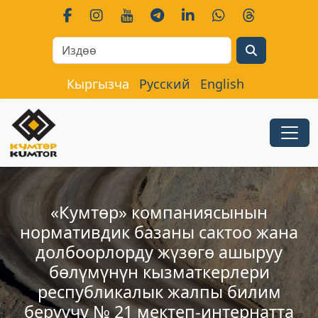
Search
Кыргызча
Русский
English
«Кумтɵр» компаниясынын
нормативдик базаны сактоо жана
долбоорлорду жүзɵгɵ ашыруу
бɵлүмүнүн кызматкерлери
республикалык жалпы билим
берүүчү № 21 мектеп-интернатта