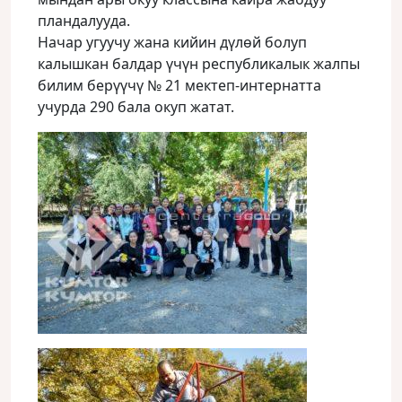
пландалууда.
Начар угуучу жана кийин дүлɵй болуп
калышкан балдар үчүн республикалык жалпы
билим берүүчү № 21 мектеп-интернатта
учурда 290 бала окуп жатат.