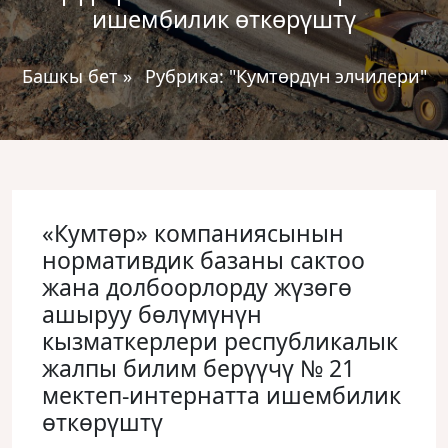
ишембилик ɵткɵрүштү
Башкы бет
»
Рубрика:
"Кумтөрдүн элчилери"
«Кумтɵр» компаниясынын
нормативдик базаны сактоо
жана долбоорлорду жүзɵгɵ
ашыруу бɵлүмүнүн
кызматкерлери республикалык
жалпы билим берүүчү № 21
мектеп-интернатта ишембилик
ɵткɵрүштү