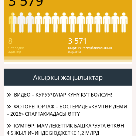
3 579
8
3 571
Чет элдик
Кыргыз Республикасынын
адистер
жараны
Акыркы жаңылыктар
ВИДЕО – КУРУУЧУЛАР КҮНҮ КУТ БОЛСУН!
ФОТОРЕПОРТАЖ – БОСТЕРИДЕ «КУМТӨР ДЕМИ
– 2026» СПАРТАКИАДАСЫ ӨТТҮ
КУМТӨР: МАМЛЕКЕТТИК БАШКАРУУГА ӨТКӨН
4,5 ЖЫЛ ИЧИНДЕ БЮДЖЕТКЕ 1,2 МЛРД