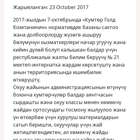
Жарыяланган: 23 October 2017
2017-жылдын 7-октябрында «Кумтɵр Голд
Компанинин» нормативдик базаны сактоо
жана долбоорлорду жүзɵгɵ ашыруу
бɵлүмүнүн кызматкерлери начар угуучу жана
кийин дүлɵй болуп калышкан балдар үчүн
республикалык жалпы билим берүүчү № 21
мектеп-интернатка жардам кɵрсɵтүштү жана
анын территориясында ишембилик
ɵткɵрүштү.
Окуу жайынын администрациясынын ɵтүнүчү
боюнча кумтɵрчүлɵр балдар аянтчасын
сырдашты жана окуу классы менен кɵмɵкчү
жайдан ортосундагы тосмону жылуулоо жана
үн ɵткɵрбɵɵ үчүн курулуш материалдарын
сатып беришти, окуучулар үчүн жай
жетишпегендиктен, ал кɵмɵкчү жайды
мындан ары окуу классына кайра жабдуу