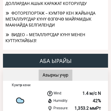
ДОЛЛАРДАН АШЫК КАРАЖАТ КОТОРУЛДУ
ФОТОРЕПОРТАЖ – КУМТӨР КЕН ЖАЙЫНДА
МЕТАЛЛУРГДАР КҮНҮ ӨЗГӨЧӨ МАЙРАМДЫК
МААНАЙДА БЕЛГИЛЕНДИ
ВИДЕО – МЕТАЛЛУРГДАР КҮНҮ МЕНЕН
КУТТУКТАЙБЫЗ!
АБА ЫРАЙЫ
Азыркы учур
Кумтөр кени
1.4 м/с N
Wind:
42%
Humidity:
1,353.2 ммРт
Pressure: