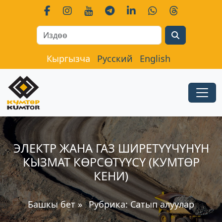
Search
Кыргызча
Русский
English
ЭЛЕКТР ЖАНА ГАЗ ШИРЕТҮҮЧҮНҮН
КЫЗМАТ КӨРСӨТҮҮСҮ (КУМТӨР
КЕНИ)
Башкы бет
»
Рубрика:
Сатып алуулар