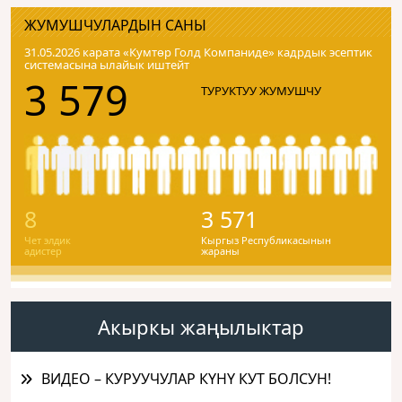
ЖУМУШЧУЛАРДЫН САНЫ
31.05.2026 карата «Кумтɵр Голд Компаниде» кадрдык эсептик
системасына ылайык иштейт
3 579
ТУРУКТУУ ЖУМУШЧУ
8
3 571
Чет элдик
Кыргыз Республикасынын
адистер
жараны
Акыркы жаңылыктар
ВИДЕО – КУРУУЧУЛАР КҮНҮ КУТ БОЛСУН!