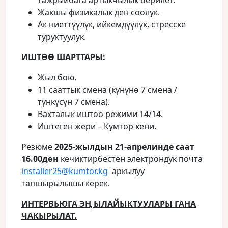
тажрыйбага артыкчылык берилет.
Жакшы физикалык ден соолук.
Ак ниеттүүлүк, ийкемдүүлүк, стресске
туруктуулук.
ИШТӨӨ ШАРТТАРЫ:
Жыл бою.
11 сааттык смена (күнүнө 7 смена /
түнкүсүн 7 смена).
Вахталык иштөө режими 14/14.
Иштеген жери – Кумтөр кени.
Резюме
2025-жылдын 21-апрелинде саат
16.00дөн
кечиктирбестен электрондук почта
installer25@kumtor.kg
аркылуу
тапшырылышы керек.
ИНТЕРВЬЮГА ЭҢ ЫЛАЙЫКТУУЛАРЫ ГАНА
ЧАКЫРЫЛАТ.