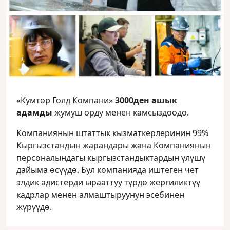
«Кумтөр Голд Компани»
3000ден ашык
адамды
жумуш орду менен камсыздоодо.
Компаниянын штаттык кызматкерлеринин 99%
Кыргызстандын жарандары жана Компаниянын
персоналындагы кыргызстандыктардын үлүшү
дайыма өсүүдө. Бул компанияда иштеген чет
элдик адистерди ырааттуу түрдө жергиликтүү
кадрлар менен алмаштыруунун эсебинен
жүрүүдө.