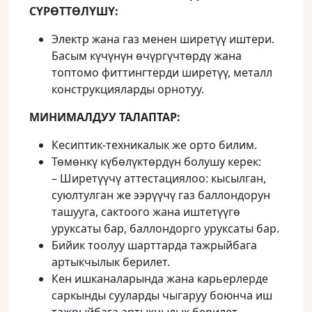
СҮРӨТТӨЛҮШҮ:
Электр жана газ менен ширетүү иштери.
Басым күчүнүн өчүргүчтөрдү жана
топтомо фиттингтерди ширетүү, металл
конструкцияларды орнотуу.
МИНИМАЛДУУ ТАЛАПТАР:
Кесиптик-техникалык же орто билим.
Төмөнкү күбөлүктөрдүн болушу керек:
– Ширетүүчү аттестациялоо: кысылган,
суюлтулган же ээрүүчү газ баллондорун
ташууга, сактоого жана иштетүүгө
уруксаты бар, баллондорго уруксаты бар.
Бийик тоолуу шарттарда тажрыйбага
артыкчылык берилет.
Кен ишканаларында жана карьерлерде
саркынды сууларды чыгаруу боюнча иш