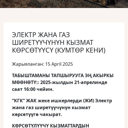
ЭЛЕКТР ЖАНА ГАЗ
ШИРЕТҮҮЧҮНҮН КЫЗМАТ
КӨРСӨТҮҮСҮ (КУМТӨР КЕНИ)
Жарыяланган: 15 April 2025
ТАБЫШТАМАНЫ ТАПШЫРУУГА ЭҢ АКЫРКЫ
МӨӨНӨТҮ:: 2025-жылдын 21-апрелинде
саат 16:00 чейин.
“КГК” ЖАК жеке ишкерлерди (ЖИ) Электр
жана газ ширетүүчүнүн кызмат
көрсөтүүгө чакырат.
КӨРСӨТҮЛҮҮЧҮ КЫЗМАТТАРДЫН