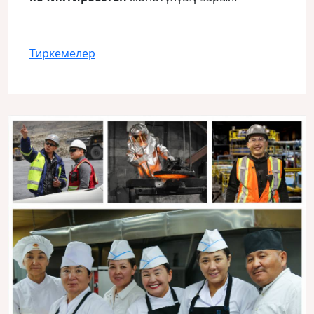
Тиркемелер