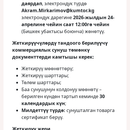
даярдап
, электрондук түрдө
Akram
.
Mirkarimov
@
kumtor
.
kg
электрондук дарегине
2026-жылдын 24-
апрелине чейин саат 12:00гө чейин
(Бишкек убактысы боюнча) жөнөтүү.
Жеткирүүчүлөрдү тандоого берилүүчү
коммерциялык сунуш төмөнкү
документтерди камтышы керек:
Жеткирүү мөөнөттөрү;
Жеткирүү шарттары;
Төлөм шарттары;
Баа сунушунун колдонуу мөөнөтү –
берилген күндөн тартып кеминде
30
календардык күн
;
Милдеттүү түрдө:
сунушталган товарга
сертификат берүү.
Жеткирүү жери