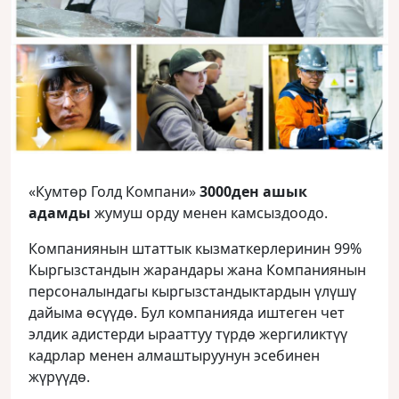
«Кумтөр Голд Компани»
3000ден ашык
адамды
жумуш орду менен камсыздоодо.
Компаниянын штаттык кызматкерлеринин 99%
Кыргызстандын жарандары жана Компаниянын
персоналындагы кыргызстандыктардын үлүшү
дайыма өсүүдө. Бул компанияда иштеген чет
элдик адистерди ырааттуу түрдө жергиликтүү
кадрлар менен алмаштыруунун эсебинен
жүрүүдө.