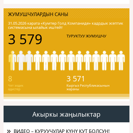
ЖУМУШЧУЛАРДЫН САНЫ
31.05.2026 карата «Кумтɵр Голд Компаниде» кадрдык эсептик
системасына ылайык иштейт
3 579
ТУРУКТУУ ЖУМУШЧУ
8
3 571
Чет элдик
Кыргыз Республикасынын
адистер
жараны
Акыркы жаңылыктар
ВИДЕО – КУРУУЧУЛАР КҮНҮ КУТ БОЛСУН!