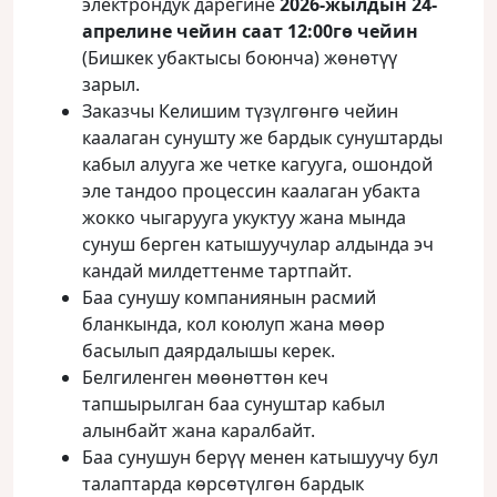
электрондук дарегине
2026-жылдын 24-
апрелине чейин саат 12:00гө чейин
(Бишкек убактысы боюнча) жөнөтүү
зарыл.
Заказчы Келишим түзүлгөнгө чейин
каалаган сунушту же бардык сунуштарды
кабыл алууга же четке кагууга, ошондой
эле тандоо процессин каалаган убакта
жокко чыгарууга укуктуу жана мында
сунуш берген катышуучулар алдында эч
кандай милдеттенме тартпайт.
Баа сунушу компаниянын расмий
бланкында, кол коюлуп жана мөөр
басылып даярдалышы керек.
Белгиленген мөөнөттөн кеч
тапшырылган баа сунуштар кабыл
алынбайт жана каралбайт.
Баа сунушун берүү менен катышуучу бул
талаптарда көрсөтүлгөн бардык