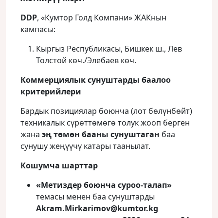
DDP
, «Кумтор Голд Компани» ЖАКнын
кампасы:
Кыргыз Республикасы, Бишкек ш., Лев
Толстой көч./Элебаев көч.
Коммерциялык сунуштарды баалоо
критерийлери
Бардык позициялар боюнча (лот бөлүнбөйт)
техникалык сүрөттөмөгө толук жооп берген
жана
эң төмөн бааны сунуштаган
баа
сунушу жеңүүчү катары таанылат.
Кошумча шарттар
«Метиздер боюнча суроо-талап»
темасы менен баа сунуштарды
Akram.Mirkarimov@kumtor.kg