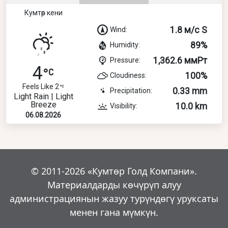
Кумтөр кени
1.8 м/с S
Wind:
89%
Humidity:
1,362.6 ммРт
Pressure:
4
100%
Cloudiness:
Feels Like 2
0.33 mm
Precipitation:
Light Rain | Light
Breeze
10.0 km
Visibility:
06.08.2026
© 2011-2026 «Кумтөр Голд Компани».
Материалдарды көчүрүп алуу
администрациянын жазуу турүндөгү уруксаты
менен гана мүмкүн.