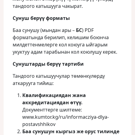
тандоого катышууга чакырат.
Сунуш берүү форматы
Баа сунушу (мындан ары –
БС
) PDF
форматында берилип, келишим боюнча
милдеттенмелерге кол коюуга ыйгарым
укуктуу адам тарабынан кол коюлушу керек.
Сунуштарды берүү тартиби
Тандоого катышуучулар төмөнкүлөрдү
аткарууга тийиш:
Квалификациядан жана
аккредитациядан өтүү.
Документтерге шилтеме:
www.kumtor.kg/ru/informacziya-dlya-
postavshhikov
Баа сунушун кыргыз же орус тилинде