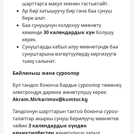
шарттарга макул экенин тастыктайт.
Ар бир катышуучу бир гана баа сунуш
бере алат.
Баа сунушунун колдонуу мөөнөтү
кеминде
30 календардык күн
болушу
керек.
Сунуштарды кабыл алуу мөөнөтүндө баа
сунуштарына өзгөртүүлөрдү киргизүүгө
тыюу салынат.
Байланыш жана суроолор
Бул тандоо боюнча бардык суроолор төмөнкү
электрондук дарекке жөнөтүлүшү керек:
Akram
.
Mirkarimov
@
kumtor
.
kg
Тандоонун шарттарын тактоо боюнча суроо-
талаптар акыркы сунуш берилүүчү мөөнөткө
чейин
3 календардык күндөн
кечиктирбестен
жөнөтүлүшү зарыл.