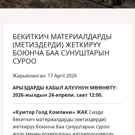
БЕКИТКИЧ МАТЕРИАЛДАРДЫ
(МЕТИЗДЕРДИ) ЖЕТКИРҮҮ
БОЮНЧА БАА СУНУШТАРЫН
СУРОО
Жарыяланган: 17 April 2026
АРЫЗДАРДЫ КАБЫЛ АЛУУНУН МӨӨНӨТҮ:
2026-жылдын 24-апрели, саат 12:00.
«Кумтор Голд Компани» ЖАК
Сизди
бекиткич материалдарды (метиздерди)
жеткирүү боюнча баа сунуштарын суроо
жолу менен өткөрүлүүчү жеткирүүчүлөрдү