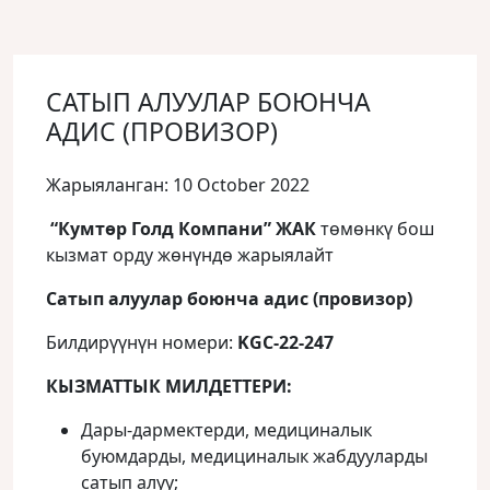
САТЫП АЛУУЛАР БОЮНЧА
АДИС (ПРОВИЗОР)
Жарыяланган: 10 October 2022
“Кумтөр Голд Компани” ЖАК
төмөнкү бош
кызмат орду жөнүндө жарыялайт
Сатып алуулар боюнча адис (провизор)
Билдирүүнүн номери:
KGC-22-247
КЫЗМАТТЫК МИЛДЕТТЕРИ:
Дары-дармектерди, медициналык
буюмдарды, медициналык жабдууларды
сатып алуу;