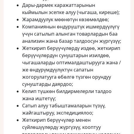
Дары-дармек каражаттарынын
кыймылын эсепке алуу (чыгаша, киреше);
Жарамдуулук мөөнөтүн көзөмөлдөө;
Компаниянын өндүрүштүк ишмердүүлүгү
үчүн сатылып алынган товарлардын баа
анализин жана базар талдоосун жүргүзүү;
Жеткирип берүүчүлөрдү издөө, жеткирип
берүүчүлөрдүн сунуштарын изилдөө,
чыгашаларды оптималдаштырууга жана /
же өндүрүмдүүлүктүн сапатын
жогорулатууга өбөлгө түзгөн орундуу
сунуштарды даярдоо;
Келип түшкөн билдирмелерли талдоо
жана иштетүү;
Сатып алуу табыштамаларын түзүү,
жайгаштыруу, экспедициялоо;
Жеткирип берүүчүлөр менен
сүйлөшүүлөрдү жүргүзүү, кооптуу