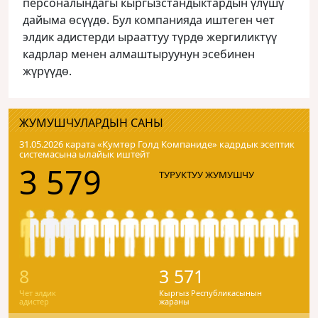
персоналындагы кыргызстандыктардын үлүшү
дайыма өсүүдө. Бул компанияда иштеген чет
элдик адистерди ырааттуу түрдө жергиликтүү
кадрлар менен алмаштыруунун эсебинен
жүрүүдө.
ЖУМУШЧУЛАРДЫН САНЫ
31.05.2026 карата «Кумтɵр Голд Компаниде» кадрдык эсептик
системасына ылайык иштейт
3 579
ТУРУКТУУ ЖУМУШЧУ
8
3 571
Чет элдик
Кыргыз Республикасынын
адистер
жараны