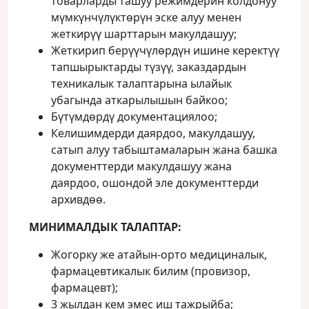
товарларды ташуу режимдерин колдонуу
мүмкүнчүлүктөрүн эске алуу менен
жеткирүү шарттарын макулдашуу;
Жеткирип берүүчүлөрдүн ишине керектүү
тапшырыктарды түзүү, заказдардын
техникалык талаптарына ылайык
убагында аткарылышын байкоо;
Бүтүмдөрдү документациялоо;
Келишимдерди даярдоо, макулдашуу,
сатып алуу табыштамаларын жана башка
документтерди макулдашуу жана
даярдоо, ошондой эле документтерди
архивдөө.
МИНИМАЛДЫК ТАЛАПТАР:
Жогорку же атайын-орто медициналык,
фармацевтикалык билим (провизор,
фармацевт);
3 жылдан кем эмес иш тажрыйба;