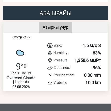
АБА ЫРАЙЫ
Азыркы учур
Кумтөр кени
1.5 м/с S
Wind:
63%
Humidity:
1,358.6 ммРт
Pressure:
9
96%
Cloudiness:
Feels Like 9
0.00 mm
Precipitation:
Overcast Clouds
| Light Air
10.0 km
Visibility:
06.08.2026