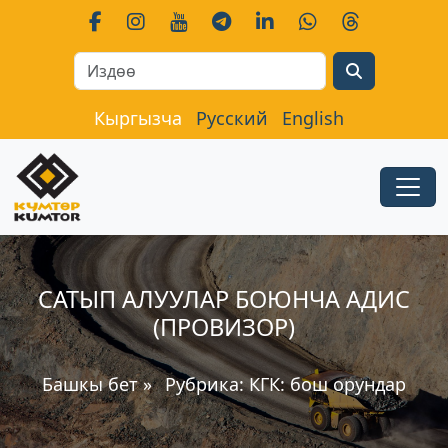
Search
Кыргызча
Русский
English
САТЫП АЛУУЛАР БОЮНЧА АДИС
(ПРОВИЗОР)
Башкы бет
»
Рубрика:
КГК: бош орундар