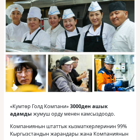
«Кумтөр Голд Компани»
3000ден ашык
адамды
жумуш орду менен камсыздоодо.
Компаниянын штаттык кызматкерлеринин 99%
Кыргызстандын жарандары жана Компаниянын