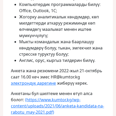
Компьютердик программаларды билүү:
Office, Outlook, 1С;
Жогорку аналитикалык көндүмдөр, көп
милдеттерди аткаруу режиминде көп
өлчөмдөгү маалымат менен иштөө
мүмкүнчүлүгү;
Мыкты командалык жана баарлашуу
көндүмдөрү болуу, тыкан, эмгекчил жана
стресске туруктуу болуу;
Англис, орус, кыргыз тилдерин билүү.
Анкета жана резюмени 2022-жыл 21-октябрь
саат 16.00 кеч эмес HR@kumtor.kg
электрондук дарегине
жиберүү керек.
Анкетаны бул шилтеме менен өтүп алса
болот:
(https://www.kumtor.kg/wp-
content/uploads/2021/06/anketa-kandidata-na-
rabotu_may-2021.pdf)