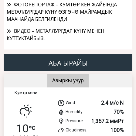
ФОТОРЕПОРТАЖ – КУМТӨР КЕН ЖАЙЫНДА
МЕТАЛЛУРГДАР КҮНҮ ӨЗГӨЧӨ МАЙРАМДЫК
МААНАЙДА БЕЛГИЛЕНДИ
ВИДЕО – МЕТАЛЛУРГДАР КҮНҮ МЕНЕН
КУТТУКТАЙБЫЗ!
АБА ЫРАЙЫ
Азыркы учур
Кумтөр кени
2.4 м/с N
Wind:
70%
Humidity:
1,357.2 ммРт
Pressure:
10
100%
Cloudiness: