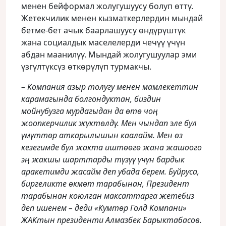
менен бейформал жолугушуусу болуп өттү.
Жетекчилик менен кызматкерлердин мындай
бетме-бет ачык баарлашуусу өндүрүштүк
жана социалдык маселелерди чечүү үчүн
абдан маанилүү. Мындай жолугушуулар эми
үзгүлтүксүз өткөрүлүп турмакчы.
– Компания азыр толугу менен мамлекеттин
карамагында болгондуктан, биздин
мойнубузга мурдагыдан да өтө чоң
жоопкерчилик жүктөлдү. Мен чындап эле бул
үмүттөр аткарылышын каалайм. Мен өз
кезегимде бул жакта иштөөгө жана жашоого
эң жакшы шарттарды түзүү үчүн бардык
аракетимди жасайм деп убада берем. Буйруса,
биргеликте өкмөт тарабынан, Президент
тарабынан коюлган максаттарга жетебиз
деп ишенем – деди «Кумтөр Голд Компани»
ЖАКтын президенти Алмазбек Барыктабасов.