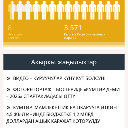
8
3 571
Чет элдик
Кыргыз Республикасынын
адистер
жараны
Акыркы жаңылыктар
ВИДЕО – КУРУУЧУЛАР КҮНҮ КУТ БОЛСУН!
ФОТОРЕПОРТАЖ – БОСТЕРИДЕ «КУМТӨР ДЕМИ
– 2026» СПАРТАКИАДАСЫ ӨТТҮ
КУМТӨР: МАМЛЕКЕТТИК БАШКАРУУГА ӨТКӨН
4,5 ЖЫЛ ИЧИНДЕ БЮДЖЕТКЕ 1,2 МЛРД
ДОЛЛАРДАН АШЫК КАРАЖАТ КОТОРУЛДУ