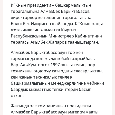
КГКнын президенти – башкармалыктын
төрагалыгына Алмазбек Барыктабасов,
директорлор кеңешинин төрагалыгына
Болотбек Идирисов шайланды. КГКнын жаңы
жетекчилигин жамаатка Кыргыз
Республикасынын Министрлер Кабинетинин
төрагасы Акылбек Жапаров тааныштырган.
Алмазбек Барыктабасовдун тоо-кен
тармагында көп жылдык бай тажрыйбасы
бар. Ал «Кумтөргө» 1997-жылы келип, оор
техниканы оңдоочу катардагы слесарлыктан,
кен жайын техникалык тейлөө
башкармалыгынын менеджерлигине чейинки
баардык кызматтык тепкичтерди басып
өткөн.
Жакында эле компаниянын президенти
Алмазбек Барыктабасовдун эмгек жамааты