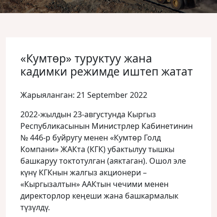
«Кумтөр» туруктуу жана
кадимки режимде иштеп жатат
Жарыяланган: 21 September 2022
2022-жылдын 23-августунда Кыргыз
Республикасынын Министрлер Кабинетинин
№ 446-р буйругу менен «Кумтөр Голд
Компани» ЖАКта (КГК) убактылуу тышкы
башкаруу токтотулган (аяктаган). Ошол эле
күнү КГКнын жалгыз акционери –
«Кыргызалтын» ААКтын чечими менен
директорлор кеңеши жана башкармалык
түзүлдү.