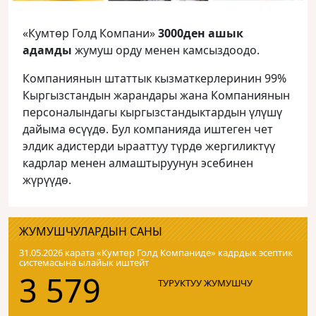
«Кумтөр Голд Компани»
3000ден ашык
адамды
жумуш орду менен камсыздоодо.
Компаниянын штаттык кызматкерлеринин 99%
Кыргызстандын жарандары жана Компаниянын
персоналындагы кыргызстандыктардын үлүшү
дайыма өсүүдө. Бул компанияда иштеген чет
элдик адистерди ырааттуу түрдө жергиликтүү
кадрлар менен алмаштыруунун эсебинен
жүрүүдө.
ЖУМУШЧУЛАРДЫН САНЫ
31.05.2026 карата «Кумтɵр Голд Компаниде» кадрдык эсептик
системасына ылайык иштейт
3 579
ТУРУКТУУ ЖУМУШЧУ