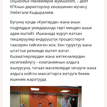
социалдык төлөмдөргө жумшалат,
– дейт
КГКнын директорлор кеңешинин мүчөсү
Умбетали Кыдыралиев.
Бүгүнкү күндө «Кумтөрдө» жана анын
подряддык уюмдарында төрт миңден ашык
адам иштейт. Ишканада жүрүп жаткан
текшерүүлөр өндүрүштүк процесстерге
таасирин тийгизген жок. Кен туруктуу жана
штаттык режимде иштеп жатат.
Кызматкерлердин жана жетекчилердин
кесипкөйлүгү – компаниянын алдыга
жылуусуна, татаал маселелерди чечүүгө жана
алдыга койгон максаттарга жетүүгө бекем
ишеним жаратууда.