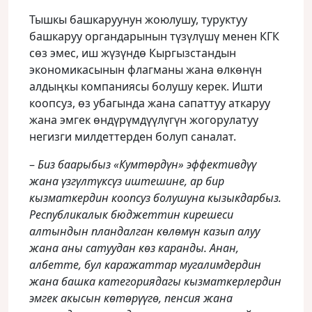
Тышкы башкаруунун жоюлушу, туруктуу
башкаруу органдарынын түзүлүшү менен КГК
сөз эмес, иш жүзүндө Кыргызстандын
экономикасынын флагманы жана өлкөнүн
алдыңкы компаниясы болушу керек. Ишти
коопсуз, өз убагында жана сапаттуу аткаруу
жана эмгек өндүрүмдүүлүгүн жогорулатуу
негизги милдеттерден болуп саналат.
–
Биз баарыбыз «Кумтөрдүн» эффективдүү
жана үзгүлтүксүз иштешине, ар бир
кызматкердин коопсуз болушуна кызыкдарбыз.
Республикалык бюджеттин кирешеси
алтындын пландалган көлөмүн казып алуу
жана аны сатуудан көз каранды. Анан,
албетте, бул каражаттар мугалимдердин
жана башка категориядагы кызматкерлердин
эмгек акысын көтөрүүгө, пенсия жана