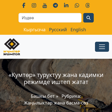
Search
Кыргызча
Русский
English
«Кумтөр» туруктуу жана кадимки
режимде иштеп жатат
Башкы бет
»
Рубрика:
Жаңылыктар жана басма-сөз