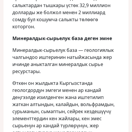
салыктардан тышкары үстөк 32,9 миллион
долларды же болжол менен 2 миллиард
сомду бул кошумча салыкты төлөөгө
которгон.
Минералдык-сырьелук база деген эмне
Минералдык-сырьелук база — геологиялык
чалгындоо иштеринин натыйжасында жер
ичинде аныкталган минералдык сырье
ресурстары.
Өткөн он жылдыкта Кыргызстанда
геологдордун эмгеги менен ар кандай
деңгээлде изилденген жана иштетилип
жаткан алтындын, калайдын, вольфрамдын,
сурьманын, сымаптын, сейрек кездешүүчү
элементтердин кен жайлары, кен эмес
сырьенун ар кандай түрлөрүнүн, жер