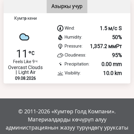
Азыркы учур
Кумтөр кени
1.5 м/с S
Wind:
50%
Humidity:
1,357.2 ммРт
Pressure:
11
95%
Cloudiness:
Feels Like 9
0.00 mm
Precipitation:
Overcast Clouds
| Light Air
10.0 km
Visibility:
09.08.2026
© 2011-2026 «Кумтөр Голд Компани».
Материалдарды көчүрүп алуу
администрациянын жазуу турүндөгү уруксаты