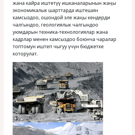
жана кайра иштетүү ишканаларынын жаңы
экономикалык шарттарда иштешин
камсыздоо, ошондой эле жаңы кендерди
чалгындоо, геологиялык чалгындоо
уюмдарын техника-технологиялар жана
кадрлар менен камсыздоо боюнча чаралар
топтомун иштеп чыгуу үчүн бюджетке
которулат.