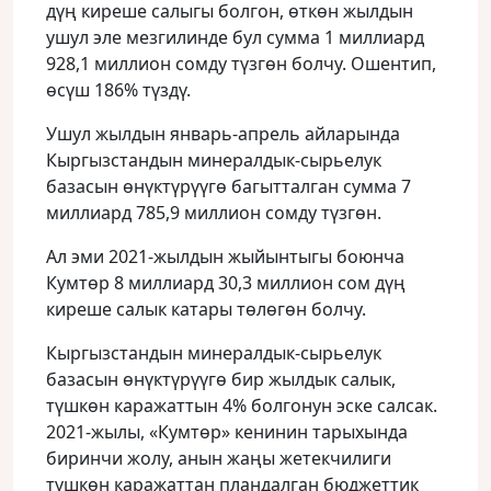
дүң киреше салыгы болгон, өткөн жылдын
ушул эле мезгилинде бул сумма 1 миллиард
928,1 миллион сомду түзгөн болчу. Ошентип,
өсүш 186% түздү.
Ушул жылдын январь-апрель айларында
Кыргызстандын минералдык-сырьелук
базасын өнүктүрүүгө багытталган сумма 7
миллиард 785,9 миллион сомду түзгөн.
Ал эми 2021-жылдын жыйынтыгы боюнча
Кумтөр 8 миллиард 30,3 миллион сом дүң
киреше салык катары төлөгөн болчу.
Кыргызстандын минералдык-сырьелук
базасын өнүктүрүүгө бир жылдык салык,
түшкөн каражаттын 4% болгонун эске салсак.
2021-жылы, «Кумтөр» кенинин тарыхында
биринчи жолу, анын жаңы жетекчилиги
түшкөн каражаттан пландалган бюджеттик