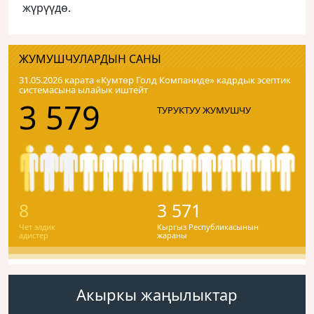
жүрүүдө.
ЖУМУШЧУЛАРДЫН САНЫ
31.05.2026 карата «Кумтɵр Голд Компаниде» кадрдык эсептик
системасына ылайык иштейт
3 579
ТУРУКТУУ ЖУМУШЧУ
8
3 571
Чет элдик
Кыргыз Республикасынын
адистер
жараны
Акыркы жаңылыктар