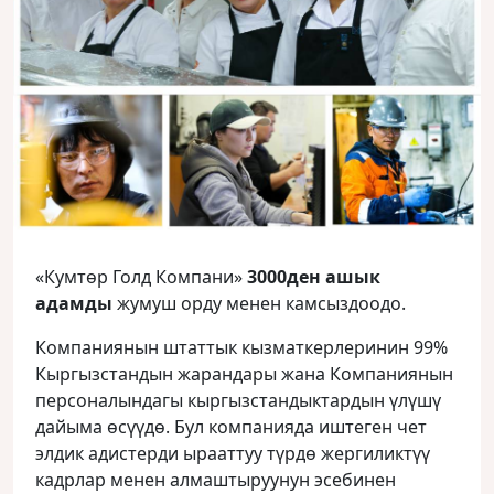
«Кумтөр Голд Компани»
3000ден ашык
адамды
жумуш орду менен камсыздоодо.
Компаниянын штаттык кызматкерлеринин 99%
Кыргызстандын жарандары жана Компаниянын
персоналындагы кыргызстандыктардын үлүшү
дайыма өсүүдө. Бул компанияда иштеген чет
элдик адистерди ырааттуу түрдө жергиликтүү
кадрлар менен алмаштыруунун эсебинен