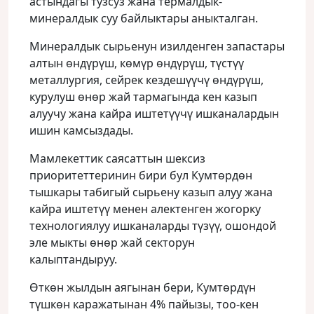
астындагы тузсуз жана термалдык-
минералдык суу байлыктары аныкталган.
Минералдык сырьенун изилденген запастары
алтын өндүрүш, көмүр өндүрүш, түстүү
металлургия, сейрек кездешүүчү өндүрүш,
курулуш өнөр жай тармагында кен казып
алуучу жана кайра иштетүүчү ишканалардын
ишин камсыздады.
Мамлекеттик саясаттын шексиз
приоритеттеринин бири бул Кумтөрдөн
тышкары табигый сырьену казып алуу жана
кайра иштетүү менен алектенген жогорку
технологиялуу ишканаларды түзүү, ошондой
эле мыкты өнөр жай секторун
калыптандыруу.
Өткөн жылдын аягынан бери, Кумтөрдүн
түшкөн каражатынан 4% пайызы, тоо-кен