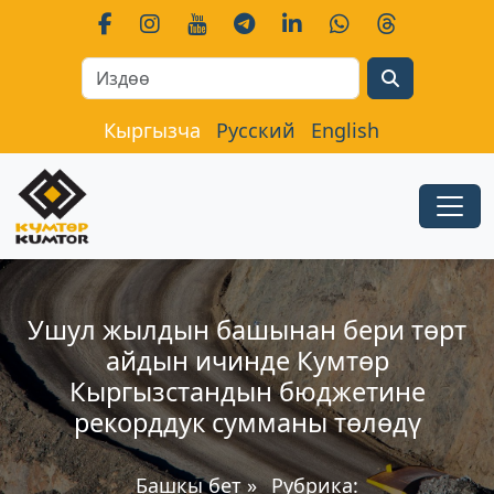
Search
Кыргызча
Русский
English
Ушул жылдын башынан бери төрт
айдын ичинде Кумтөр
Кыргызстандын бюджетине
рекорддук сумманы төлөдү
Башкы бет
»
Рубрика: