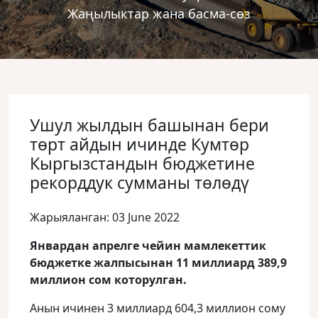
Жаңылыктар жана басма-сөз
Ушул жылдын башынан бери
төрт айдын ичинде Кумтөр
Кыргызстандын бюджетине
рекорддук сумманы төлөдү
Жарыяланган: 03 June 2022
Январдан апрелге чейин мамлекеттик
бюджетке жалпысынан 11 миллиард 389,9
миллион сом которулган.
Анын ичинен 3 миллиард 604,3 миллион сому