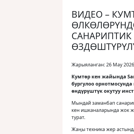
ВИДЕО – КУ
ӨЛКӨЛӨРҮНД
САНАРИПТИК
ӨЗДӨШТҮРҮЛ
Жарыяланган: 26 May 202
Кумтөр кен жайында San
бургулоо орнотмосунда
өндүрүштүк окутуу инст
​Мындай заманбап санари
кен ишканаларында жок ж
турат.
​Жаңы техника жер астын