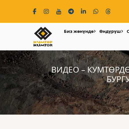
Биз жөнүндө
Өндүрүш
ВИДЕО – КУМТӨРД
БУРГ