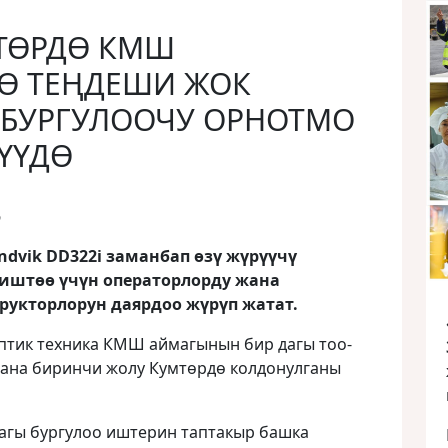
МТӨРДӨ КМШ
Ө ТЕҢДЕШИ ЖОК
 БУРГУЛООЧУ ОРНОТМО
ҮҮДӨ
6
dvik DD322i заманбап өзү жүрүүчү
 иштөө үчүн операторлорду жана
рукторлорун даярдоо жүрүп жатат.
птик техника КМШ аймагынын бир дагы тоо-
ана биринчи жолу Кумтөрдө колдонулганы
дагы бургулоо иштерин таптакыр башка