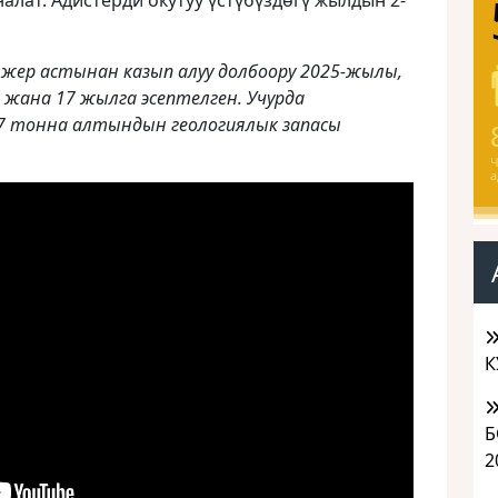
алат. Адистерди окутуу үстүбүздөгү жылдын 2-
жер астынан казып алуу долбоору 2025-жылы,
жана 17 жылга эсептелген. Учурда
7 тонна алтындын геологиялык запасы
Ч
а
К
Б
2