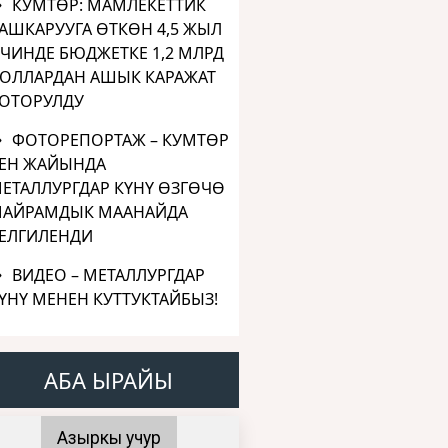
КУМТӨР: МАМЛЕКЕТТИК
АШКАРУУГА ӨТКӨН 4,5 ЖЫЛ
ЧИНДЕ БЮДЖЕТКЕ 1,2 МЛРД
ОЛЛАРДАН АШЫК КАРАЖАТ
ОТОРУЛДУ
ФОТОРЕПОРТАЖ – КУМТӨР
ЕН ЖАЙЫНДА
ЕТАЛЛУРГДАР КҮНҮ ӨЗГӨЧӨ
АЙРАМДЫК МААНАЙДА
ЕЛГИЛЕНДИ
ВИДЕО – МЕТАЛЛУРГДАР
ҮНҮ МЕНЕН КУТТУКТАЙБЫЗ!
АБА ЫРАЙЫ
Азыркы учур