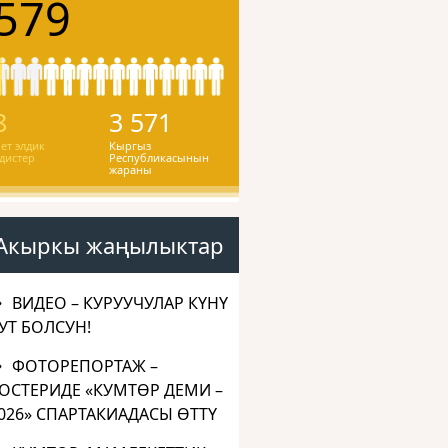
579
8
3 571
ет элдик
Кыргыз
дистер
Республикасынын
жараны
Акыркы жаңылыктар
ВИДЕО – КУРУУЧУЛАР КҮНҮ
УТ БОЛСУН!
ФОТОРЕПОРТАЖ –
ОСТЕРИДЕ «КУМТӨР ДЕМИ –
026» СПАРТАКИАДАСЫ ӨТТҮ