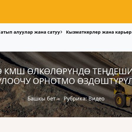
Сатып алуулар жана сатуу
Кызматкерлер жана карьер
Ө КМШ ӨЛКӨЛӨРҮНДӨ ТЕҢДЕШ
УЛООЧУ ОРНОТМО ӨЗДӨШТҮРҮ
Башкы бет
»
Рубрика:
Видео