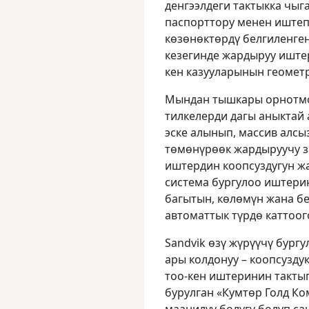
денгээлдеги тактыкка чыг
паспорттору менен иштеп
көзөнөктөрдү белгиленген
кезегинде жардыруу иштер
кен казууларынын геометр
Мындан тышкары орнотмо
тилкелерди дагы аныктай
эске алынып, массив алсы
төмөнүрөөк жардыруучу за
иштердин коопсуздугун ж
система бургулоо иштери
багытын, көлөмүн жана б
автоматтык түрдө каттоого
​Sandvik өзү жүрүүчү бур
ары колдонуу – коопсузду
тоо-кен иштеринин такты
бурулган «Кумтөр Голд К