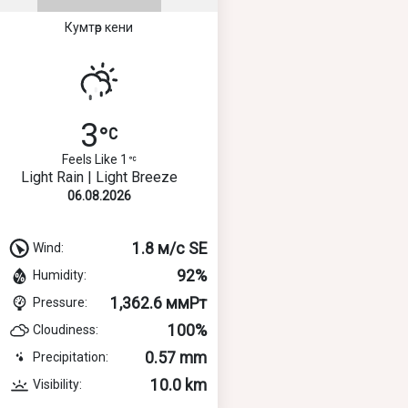
Кумтөр кени
3
Feels Like 1
Light Rain | Light Breeze
06.08.2026
1.8 м/с SE
Wind:
92%
Humidity:
1,362.6 ммРт
Pressure:
100%
Cloudiness:
0.57 mm
Precipitation:
10.0 km
Visibility: