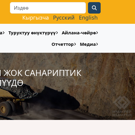
Search
Кыргызча
Русский
English
а
Туруктуу өнүктүрүү
Айлана-чөйрө
Отчеттор
Медиа
И ЖОК САНАРИПТИК
ЛҮҮДӨ