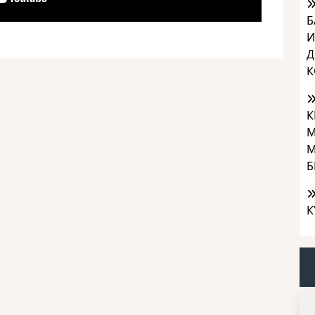
Б
И
Д
К
К
М
М
Б
К