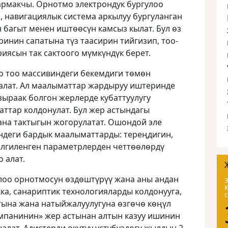
армакчы. Орнотмо электрондук бургулоо
, навигациялык система аркылуу бургуланган
 багыт менен иштөөсүн камсыз кылат. Бул өз
инин сапатына түз таасирин тийгизип, тоо-
иясын так сактоого мүмкүндүк берет.
 тоо массивиндеги бекемдиги төмөн
 алат. Ал маалыматтар жардыруу иштеринде
зыраак болгон жерлерде кубаттуулугу
ттар колдонулат. Бул жер астындагы
ана тактыгын жогорулатат. Ошондой эле
ндеги бардык маалыматтарды: тереңдигин,
елгиленген параметрлерден четтөөлөрдү
 алат.
гулоо орнотмосун өздөштүрүү жана аны андан
3
кка, санариптик технологияларды колдонууга,
гына жана натыйжалуулугуна өзгөчө көңүл
омпанинин» жер астынан алтын казуу ишинин