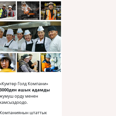
«Кумтөр Голд Компани»
3000ден ашык адамды
жумуш орду менен
камсыздоодо.
Компаниянын штаттык