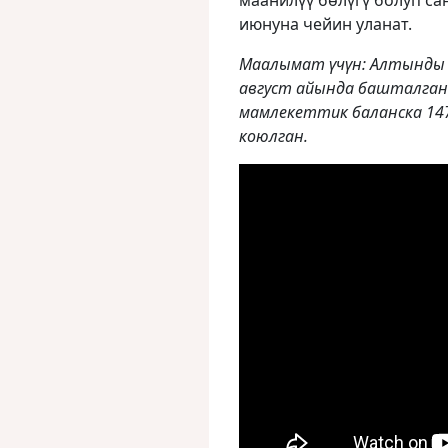
маанилүү бөлүгү болуп сан
июнуна чейин уланат.
​Маалымат үчүн: Алтынды 
август айында башталган 
мамлекеттик баланска 14
коюлган.