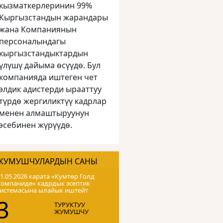
кызматкерлеринин 99%
Кыргызстандын жарандары
жана Компаниянын
персоналындагы
кыргызстандыктардын
үлүшү дайыма өсүүдө. Бул
компанияда иштеген чет
элдик адистерди ырааттуу
түрдө жергиликтүү кадрлар
менен алмаштыруунун
эсебинен жүрүүдө.
ЖУМУШЧУЛАРДЫН САНЫ
1.05.2026 карата «Кумтɵр Голд
Компаниде» кадрдык эсептик
системасына ылайык иштейт
3
ТУРУКТУУ
ЖУМУШЧУ