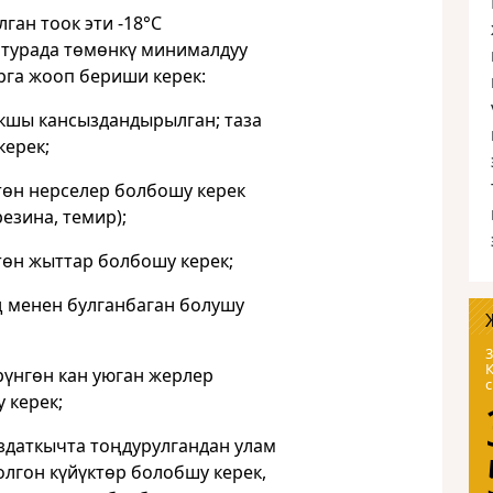
ган тоок эти -18°С
турада төмөнкү минималдуу
рга жооп бериши керек:
ы кансыздандырылган; таза
керек;
н нерселер болбошу керек
резина, темир);
н жыттар болбошу керек;
менен булганбаган болушу
3
нгөн кан уюган жерлер
 керек;
аткычта тоңдурулгандан улам
олгон күйүктөр болобшу керек,