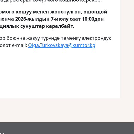
рмөгө кошуу менен жөнөтүлгөн, ошондой
юнча 2026-жылдын 7-июлу саат 10:00дөн
циялык сунуштар каралбайт.
ор боюнча жазуу түрүндө төмөнкү электрондук
олот e-mail:
Olga.Turkovskaya@kumtor.kg