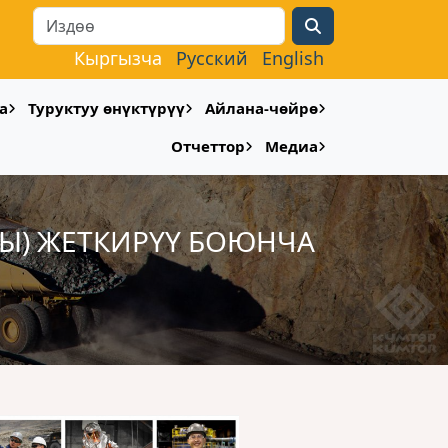
Search
Кыргызча
Русский
English
а
Туруктуу өнүктүрүү
Айлана-чөйрө
Отчеттор
Медиа
РЫ) ЖЕТКИРҮҮ БОЮНЧА