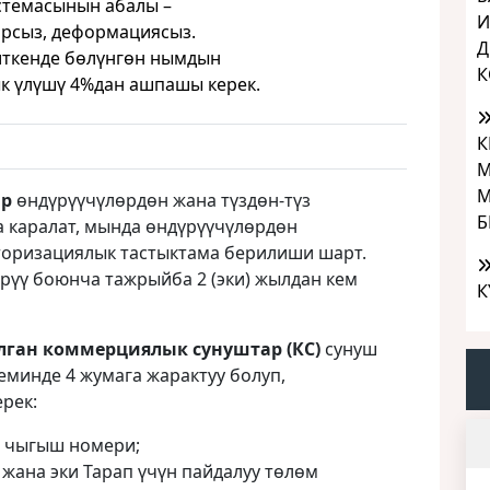
стемасынын абалы –
И
рсыз, деформациясыз.
Д
иткенде бөлүнгөн нымдын
К
к үлүшү 4%дан ашпашы керек.
К
М
М
ар
өндүрүүчүлөрдөн жана түздөн-түз
Б
 каралат, мында өндүрүүчүлөрдөн
вторизациялык тастыктама берилиши шарт.
үү боюнча тажрыйба 2 (эки) жылдан кем
К
лган коммерциялык сунуштар (КС)
сунуш
еминде 4 жумага жарактуу болуп,
рек:
а чыгыш номери;
жана эки Тарап үчүн пайдалуу төлөм