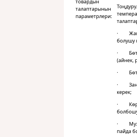
товардын
Тоңдурул
талаптарынын
темпера
параметрлери:
талапта
· Жакш
болушу 
· Бөтө
(айнек, 
· Бөтө
· Заң 
керек;
· Көрү
болбошу
· Музд
пайда б