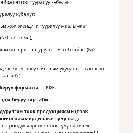
айра каттоо тууралуу күбөлүк;
уралуу күбөлүк;
ыз жок экендиги тууралуу маалымкат;
(№1 тиркеме);
квизиттери толтурулган Excel файлы (№2
дерге кол коюу ыйгарым укугун тастыктаган
кат ж.б.).
берүү форматы — PDF.
ды берүү тартиби:
дурулган тоок продукциясын (тоок
боюнча коммерциялык сунуш»
деп
электрондук дарекке жөнөтүлүшү керек:
а даректерди көчүрмөгө
кошпоо керек!!
!
).