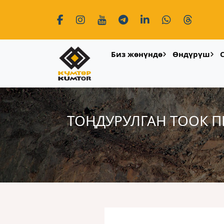
Биз жөнүндө
Өндүрүш
ТОҢДУРУЛГАН ТООК П