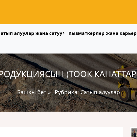
Сатып алуулар жана сатуу
Кызматкерлер жана карьер
РОДУКЦИЯСЫН (ТООК КАНАТТА
Башкы бет
»
Рубрика:
Сатып алуулар