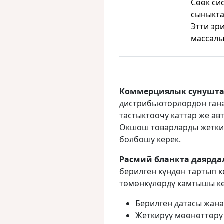
Сөөк си
сыныкта
Этти эр
массалы
Коммерциялык сунушт
дистрибьюторлордон гана
тастыктоочу каттар же а
Окшош товарларды жеткир
болбошу керек.
Расмий бланкта даярда
берилген күндөн тартып к
төмөнкүлөрдү камтышы ке
Берилген датасы жан
Жеткирүү мөөнөттөрү 