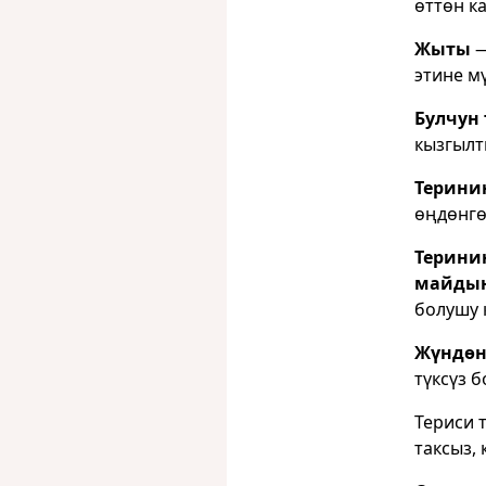
өттөн к
Жыты
—
этине м
Булчун 
кызгылт
Т
еринин
өңдөнгө
Терини
майдын
болушу 
Жүндөн
түксүз б
Териси 
таксыз, 