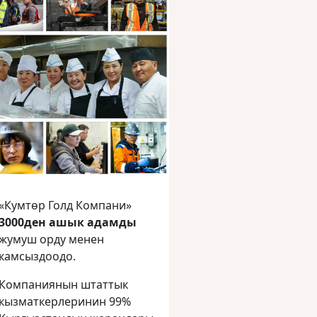
«Кумтөр Голд Компани»
3000ден ашык адамды
жумуш орду менен
камсыздоодо.
Компаниянын штаттык
кызматкерлеринин 99%