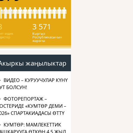
8
3 571
ет элдик
Кыргыз
дистер
Республикасынын
жараны
Акыркы жаңылыктар
ВИДЕО – КУРУУЧУЛАР КҮНҮ
УТ БОЛСУН!
ФОТОРЕПОРТАЖ –
ОСТЕРИДЕ «КУМТӨР ДЕМИ –
026» СПАРТАКИАДАСЫ ӨТТҮ
КУМТӨР: МАМЛЕКЕТТИК
АШКАРУУГА ӨТКӨН 4,5 ЖЫЛ