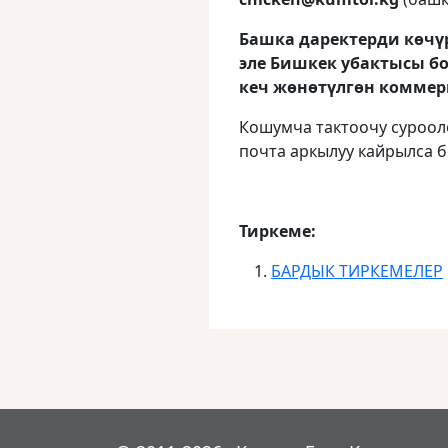
Башка даректерди көчү
эле Бишкек убактысы бо
кеч жөнөтүлгөн коммер
Кошумча тактоочу суроол
почта аркылуу кайрылса б
Тиркеме:
БАРДЫК ТИРКЕМЕЛЕР