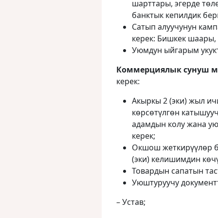
шарттары, эгерде төл
банктык кепилдик бе
Сатып алуучунун кам
керек: Бишкек шаары,
Уюмдун ыйгарым укук
Коммерциялык сунуш м
керек:
Акыркы 2 (эки) жыл и
көрсөтүлгөн катышууч
адамдын колу жана у
керек;
Окшош жеткирүүлөр б
(эки) келишимдин көч
Товардын сапатын тас
Уюштуруучу документ
– Устав;