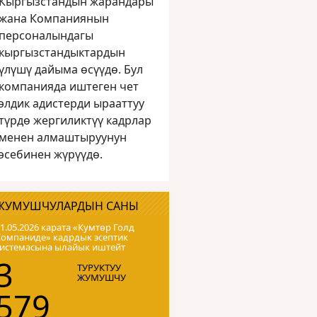
Кыргызстандын жарандары
жана Компаниянын
персоналындагы
кыргызстандыктардын
үлүшү дайыма өсүүдө. Бул
компанияда иштеген чет
элдик адистерди ырааттуу
түрдө жергиликтүү кадрлар
менен алмаштыруунун
эсебинен жүрүүдө.
ЖУМУШЧУЛАРДЫН САНЫ
1.05.2026 карата «Кумтɵр Голд
Компаниде» кадрдык эсептик
системасына ылайык иштейт
3
ТУРУКТУУ
ЖУМУШЧУ
579