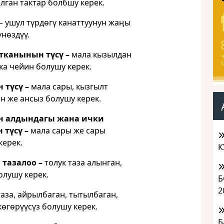
алган тактар болбшу керек.
 ушул түрдөгү канаттуунун жаңы
үнөздүү.
тканынын түсү –
мала кызылдан
Ч
а
ка чейин болушу керек.
 түсү –
мала сары, кызгылт
н же ансыз болушу керек.
н алдындагы жана
ички
 түсү –
мала сары же сары
керек.
К
 тазалоо –
толук таза алынган,
олушу керек.
Б
2
таза, айрылбаган, тытылбаган,
көгөрүүсүз болушу керек.
Б