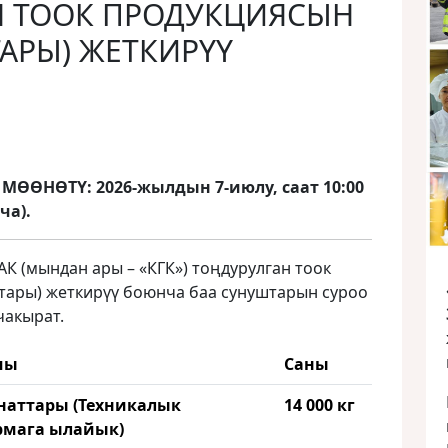
Н ТООК ПРОДУКЦИЯСЫН
ТАРЫ) ЖЕТКИРҮҮ
ӨНӨТҮ: 2026-жылдын 7-июлу, саат 10:00
ча).
К (мындан ары – «КГК») тоңдурулган тоок
ттары) жеткирүү боюнча баа сунуштарын суроо
чакырат.
шы
Саны
анаттары (Техникалык
14 000 кг
мага ылайык)