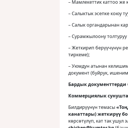
– Мамлекеттик каттоо же к
– Салыктык эсепке коюу ту
– Салык органдарынан кар
– Сурамжылоону толтуруу 
– Жеткирип берүүчүнүн ре
тиркеме);
– Уюмдун атынан келишим
документ (буйрук, ишеним 
Бардык документтерди 
Коммерциялык сунуштар
Билдирүүнүн темасы
«Тоң
канаттары) жеткирүү 
көрсөтүлүп, кат так ушул 
chicken
@
kumtor
.
kg
(башк