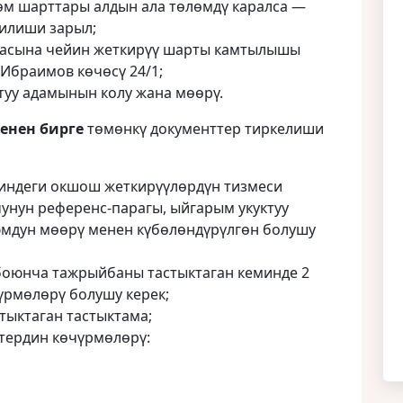
өм шарттары алдын ала төлөмдү каралса —
рилиши зарыл;
пасына чейин жеткирүү шарты камтылышы
 Ибраимов көчөсү 24/1;
туу адамынын колу жана мөөрү.
енен бирге
төмөнкү документтер тиркелиши
чиндеги окшош жеткирүүлөрдүн тизмеси
унун референс-парагы, ыйгарым укуктуу
юмдун мөөрү менен күбөлөндүрүлгөн болушу
оюнча тажрыйбаны тастыктаган кеминде 2
үрмөлөрү болушу керек;
тыктаган тастыктама;
тердин көчүрмөлөрү: