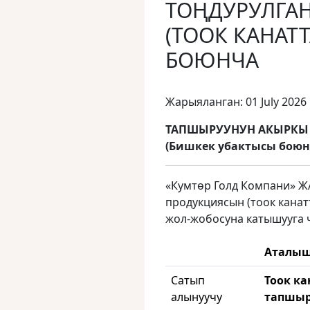
ТОҢДУРУЛГА
(ТООК КАНАТ
БОЮНЧА
Жарыяланган: 01 July 2026
ТАПШЫРУУНУН АКЫРКЫ МӨ
(Бишкек убактысы боюн
«Кумтөр Голд Компани» ЖА
продукциясын (тоок кана
жол-жобосуна катышууга 
Аталы
Сатып
Тоок к
алынуучу
тапшыр