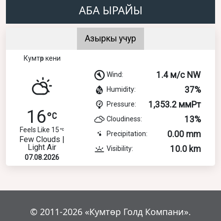
АБА ЫРАЙЫ
Азыркы учур
Кумтөр кени
1.4 м/с NW
Wind:
37%
Humidity:
1,353.2 ммРт
Pressure:
16
13%
Cloudiness:
Feels Like 15
0.00 mm
Precipitation:
Few Clouds |
Light Air
10.0 km
Visibility:
07.08.2026
© 2011-2026 «Кумтөр Голд Компани».