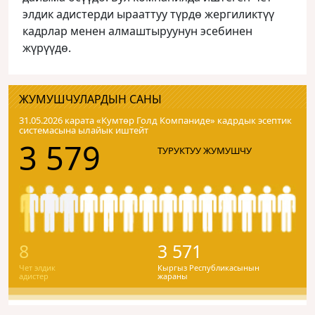
элдик адистерди ырааттуу түрдө жергиликтүү
кадрлар менен алмаштыруунун эсебинен
жүрүүдө.
ЖУМУШЧУЛАРДЫН САНЫ
31.05.2026 карата «Кумтɵр Голд Компаниде» кадрдык эсептик
системасына ылайык иштейт
3 579
ТУРУКТУУ ЖУМУШЧУ
8
3 571
Чет элдик
Кыргыз Республикасынын
адистер
жараны