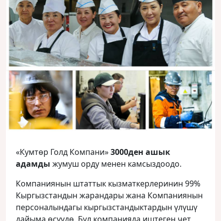
«Кумтөр Голд Компани»
3000ден ашык
адамды
жумуш орду менен камсыздоодо.
Компаниянын штаттык кызматкерлеринин 99%
Кыргызстандын жарандары жана Компаниянын
персоналындагы кыргызстандыктардын үлүшү
дайыма өсүүдө. Бул компанияда иштеген чет