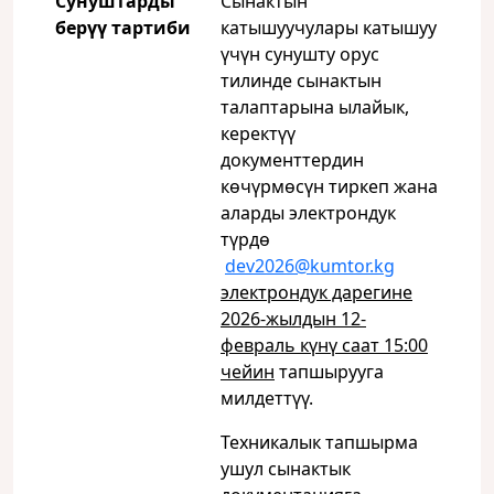
Сунуштарды
Сынактын
бер
үү тартиби
катышуучулары катышуу
үчүн сунушту орус
тилинде сынактын
талаптарына ылайык,
керектүү
документтердин
көчүрмөсүн тиркеп жана
аларды электрондук
түрдө
dev2026@kumtor.kg
электрондук дарегине
2026-жылдын 1
2
-
февраль күнү саат 15:00
чейин
тапшырууга
милдеттүү.
Техникалык тапшырма
ушул сынактык