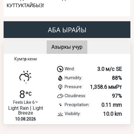
КУТТУКТАЙБЫЗ!
АБА ЫРАЙЫ
Азыркы учур
Кумтөр кени
3.0 м/с SE
Wind:
88%
Humidity:
1,358.6 ммРт
Pressure:
8
97%
Cloudiness:
Feels Like 6
0.11 mm
Precipitation:
Light Rain | Light
Breeze
10.0 km
Visibility:
10.08.2026