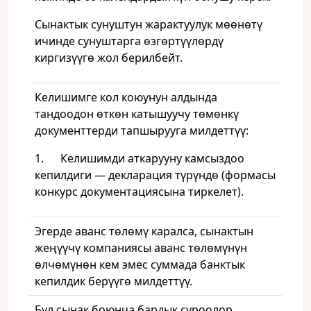
Сынактык сунуштун жарактуулук мөөнөтү
ичинде сунуштарга өзгөртүүлөрдү
киргизүүгө жол берилбейт.
Келишимге кол коюунун алдында
тандоодон өткөн катышуучу төмөнкү
документтерди тапшырууга милдеттүү:
1. Келишимди аткарууну камсыздоо
кепилдиги — декларация түрүндө (формасы
конкурс документациясына тиркелет).
Эгерде аванс төлөмү каралса, сынактын
жеңүүчү компаниясы аванс төлөмүнүн
өлчөмүнөн кем эмес суммада банктык
кепилдик берүүгө милдеттүү.
Бул сынак боюнча бардык суроолор