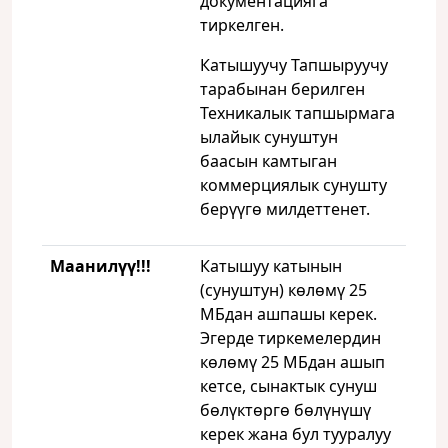
документацияга
тиркелген.
Катышуучу Тапшыруучу
тарабынан берилген
Техникалык тапшырмага
ылайык сунуштун
баасын камтыган
коммерциялык сунушту
берүүгө милдеттенет.
Маанилүү!!!
Катышуу катынын
(сунуштун) көлөмү 25
МБдан ашпашы керек.
Эгерде тиркемелердин
көлөмү 25 МБдан ашып
кетсе, сынактык сунуш
бөлүктөргө бөлүнүшү
керек жана бул тууралуу