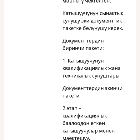
мөөнөтү чектелген.
Катышуучунун сынактык
сунушу эки документтик
пакетке бөлүнүшү керек.
Документтердин
биринчи пакети:
1. Катышуучунун
квалификациялык жана
техникалык сунуштары.
Документтердин экинчи
пакети:
2 этап –
квалификациялык
баалоодон өткөн
катышуучулар менен
маектешүү.