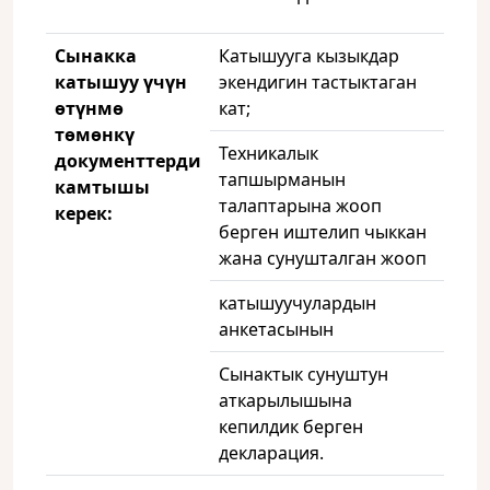
Сынакка
Катышууга кызыкдар
катышуу үчүн
экендигин тастыктаган
өтүнмө
кат;
төмөнкү
Техникалык
документтерди
тапшырманын
камтышы
талаптарына жооп
керек:
берген иштелип чыккан
жана сунушталган жооп
катышуучулардын
анкетасынын
Сынактык сунуштун
аткарылышына
кепилдик берген
декларация.