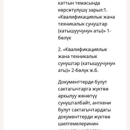
каттын темасында
көрсөтүлүшү зарыл:1.
«Квалификациялык жана
техникалык сунуштар
(катышуучунун аты)» 1-
бөлүк
2. «Квалификациялык
жана техникалык
сунуштар (катышуучунун
аты)» 2-бөлүк ж.б.
Документтерди булут
сактагычтарга жүктөө
аркылуу жөнөтүү
сунушталбайт, анткени
булут сактагычтардагы
документтерди жүктөө
шилтемелеринин