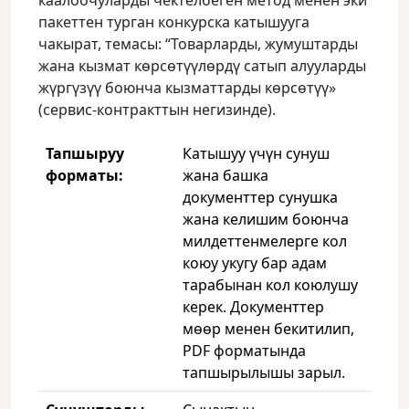
каалоочуларды чектелбеген метод менен эки
пакеттен турган конкурска катышууга
чакырат, темасы: “Товарларды, жумуштарды
жана кызмат көрсөтүүлөрдү сатып алууларды
жүргүзүү боюнча кызматтарды көрсөтүү»
(сервис-контракттын негизинде).
Тапшыруу
Катышуу үчүн сунуш
форматы:
жана башка
документтер сунушка
жана келишим боюнча
милдеттенмелерге кол
коюу укугу бар адам
тарабынан кол коюлушу
керек. Документтер
мөөр менен бекитилип,
PDF форматында
тапшырылышы зарыл.