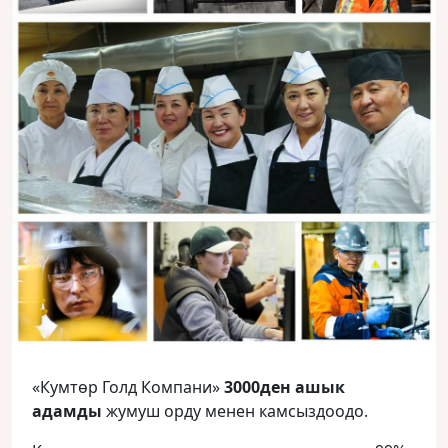
«Кумтөр Голд Компани»
3000ден ашык
адамды
жумуш орду менен камсыздоодо.