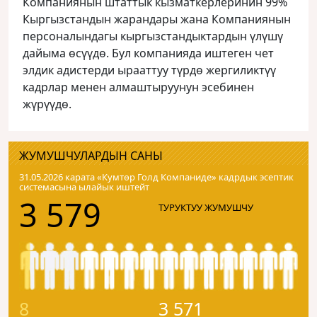
Компаниянын штаттык кызматкерлеринин 99%
Кыргызстандын жарандары жана Компаниянын
персоналындагы кыргызстандыктардын үлүшү
дайыма өсүүдө. Бул компанияда иштеген чет
элдик адистерди ырааттуу түрдө жергиликтүү
кадрлар менен алмаштыруунун эсебинен
жүрүүдө.
ЖУМУШЧУЛАРДЫН САНЫ
31.05.2026 карата «Кумтɵр Голд Компаниде» кадрдык эсептик
системасына ылайык иштейт
3 579
ТУРУКТУУ ЖУМУШЧУ
8
3 571