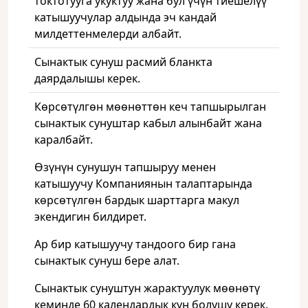
токтотууга укуктуу жана бул үчүн тиешелүү
катышуучулар алдында эч кандай
милдеттенмелерди албайт.
Сынактык сунуш расмий бланкта
даярдалышы керек.
Көрсөтүлгөн мөөнөттөн кеч тапшырылган
сынактык сунуштар кабыл алынбайт жана
каралбайт.
Өзүнүн сунушун тапшыруу менен
катышуучу Компаниянын талаптарында
көрсөтүлгөн бардык шарттарга макул
экендигин билдирет.
Ар бир катышуучу тандоого бир гана
сынактык сунуш бере алат.
Сынактык сунуштун жарактуулук мөөнөтү
кеминде 60 календардык күн болушу керек.