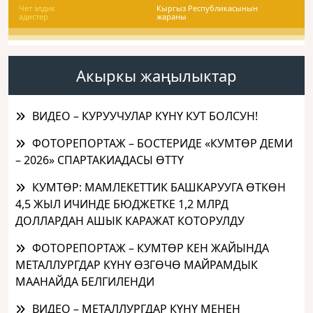
Чет элдик
Кыргыз Республикасынын
адистер
жараны
Акыркы жаңылыктар
ВИДЕО – КУРУУЧУЛАР КҮНҮ КУТ БОЛСУН!
ФОТОРЕПОРТАЖ – БОСТЕРИДЕ «КУМТӨР ДЕМИ
– 2026» СПАРТАКИАДАСЫ ӨТТҮ
КУМТӨР: МАМЛЕКЕТТИК БАШКАРУУГА ӨТКӨН
4,5 ЖЫЛ ИЧИНДЕ БЮДЖЕТКЕ 1,2 МЛРД
ДОЛЛАРДАН АШЫК КАРАЖАТ КОТОРУЛДУ
ФОТОРЕПОРТАЖ – КУМТӨР КЕН ЖАЙЫНДА
МЕТАЛЛУРГДАР КҮНҮ ӨЗГӨЧӨ МАЙРАМДЫК
МААНАЙДА БЕЛГИЛЕНДИ
ВИДЕО – МЕТАЛЛУРГДАР КҮНҮ МЕНЕН