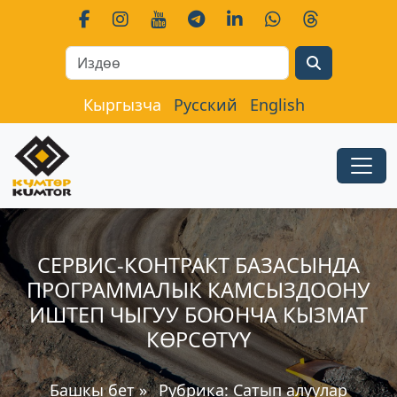
Search
Кыргызча
Русский
English
СЕРВИС-КОНТРАКТ БАЗАСЫНДА
ПРОГРАММАЛЫК КАМСЫЗДООНУ
ИШТЕП ЧЫГУУ БОЮНЧА КЫЗМАТ
КӨРСӨТҮҮ
Башкы бет
»
Рубрика:
Сатып алуулар