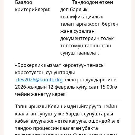
Баалоо
· Тандоодон өткөн
критерийлери:
деп бардык
квалификациялык
талаптарга жооп берген
жана суралган
документтердин толук
топтомун тапшырган
сунуш таанылат.
«Брокерлик кызмат көрсөтүү» темасы
көрсөтүлгөн сунуштарды
dev2026@kumtor.kg
электрондук дарегине
2026-жылдын 12 февраль күнү, саат 15:00гө
чейин жөнөтүү керек.
Тапшырыкчы Келишимди ыйгарууга чейин
каалаган сунушту же бардык сунуштарды
кабыл алууга же четке кагууга, ошондой эле
тандоо процессин каалаган убакта