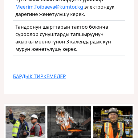
Meerim.Toibaeva@kumtor.kg
электрондук
дарегине жөнөтүлүшү керек.
Тандоонун шарттарын тактоо боюнча
суроолор сунуштарды тапшыруунун
акыркы мөөнөтүнөн 3 календардык күн
мурун жөнөтүлүшү керек.
БАРДЫК ТИРКЕМЕЛЕР