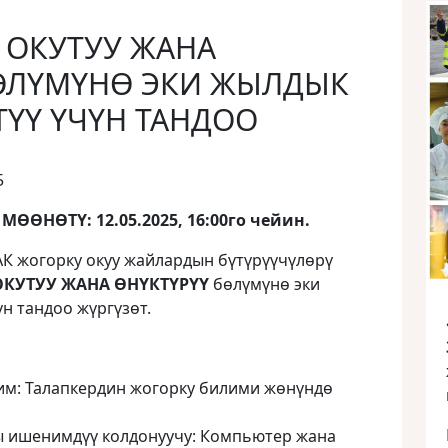
 ОКУТУУ ЖАНА
БӨЛҮМҮНӨ ЭКИ ЖЫЛДЫК
ҮҮ ҮЧҮН ТАНДОО
5
ӨНӨТҮ: 12.05.2025, 16:00го чейин.
АК жогорку окуу жайлардын бүтүрүүчүлөрү
ОКУТУУ ЖАНА ӨНҮКТҮРҮҮ
бөлүмүнө эки
н тандоо жүргүзөт.
им: Талапкердин жогорку билими жөнүндө
ы ишенимдүү колдонуучу: Компьютер жана