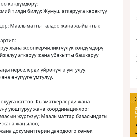
төө көндүмдөрү;
мий тилди билүү: Жумуш аткарууга керектүү
дөр: Маалыматты талдоо жана жыйынтык
артип;
руу жана жоопкерчиликтүүлүк көндүмдөрү:
жалуу аткаруу жана убакытты башкаруу
аңы нерселерди үйрөнүүгө умтулуу:
ана өнүгүүгө умтулуу.
окууга каттоо: Кызматкерлерди жана
уну уюштуруу жана координациялоо;
3
азасын жүргүзүү: Маалыматтар базасындагы
 жана жаңылоо;
 жана документтерин даярдоого көмөк