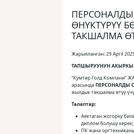
ПЕРСОНАЛДЫ
ӨНҮКТҮРҮҮ 
ТАКШАЛМА ӨТ
Жарыяланган: 29 April 202
ТАПШЫРУУНУН АКЫРКЫ МӨ
“Кумтөр Голд Компани” Ж
арасында
ПЕРСОНАЛДЫ
жылдык такшалма өтүү үчү
Талаптар:
Аяктаган жогорку бил
диплом болушу керек;
ПК жана оргтехникан