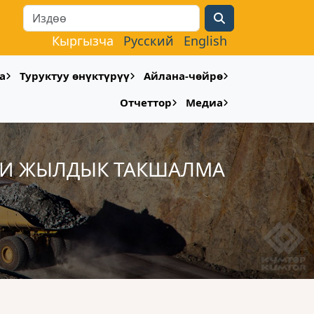
Search
Кыргызча
Русский
English
а
Туруктуу өнүктүрүү
Айлана-чөйрө
Отчеттор
Медиа
КИ ЖЫЛДЫК ТАКШАЛМА