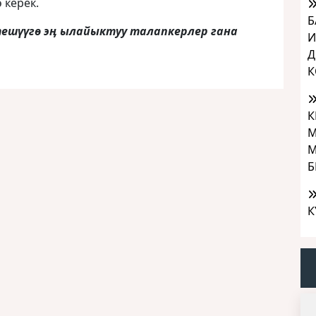
 керек.
Б
ешүүгө эӊ ылайыктуу талапкерлер гана
И
Д
К
К
М
М
Б
К