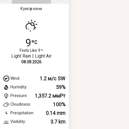
Кумтөр кени
9
Feels Like 9
Light Rain | Light Air
08.08.2026
1.2 м/с SW
Wind:
59%
Humidity:
1,357.2 ммРт
Pressure:
100%
Cloudiness:
0.14 mm
Precipitation:
3.7 km
Visibility: