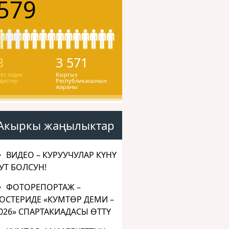
579
8
3 571
ет элдик
Кыргыз
дистер
Республикасынын
жараны
Акыркы жаңылыктар
ВИДЕО – КУРУУЧУЛАР КҮНҮ
УТ БОЛСУН!
ФОТОРЕПОРТАЖ –
ОСТЕРИДЕ «КУМТӨР ДЕМИ –
026» СПАРТАКИАДАСЫ ӨТТҮ