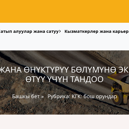
Сатып алуулар жана сатуу
Кызматкерлер жана карьер
 ЖАНА ӨНҮКТҮРҮҮ БӨЛҮМҮНӨ Э
ӨТҮҮ ҮЧҮН ТАНДОО
Башкы бет
»
Рубрика:
КГК: бош орундар