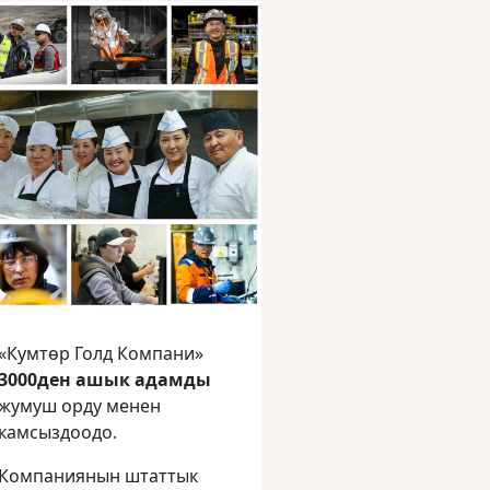
«Кумтөр Голд Компани»
3000ден ашык адамды
жумуш орду менен
камсыздоодо.
Компаниянын штаттык