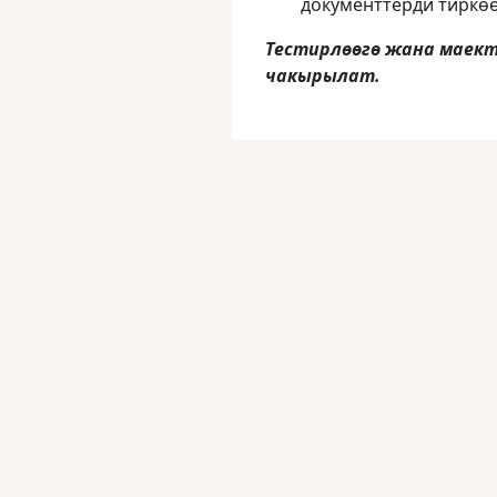
документтерди тиркөө
Тестирлөөгө жана маект
чакырылат.