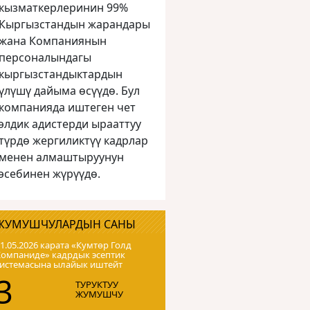
кызматкерлеринин 99%
Кыргызстандын жарандары
жана Компаниянын
персоналындагы
кыргызстандыктардын
үлүшү дайыма өсүүдө. Бул
компанияда иштеген чет
элдик адистерди ырааттуу
түрдө жергиликтүү кадрлар
менен алмаштыруунун
эсебинен жүрүүдө.
ЖУМУШЧУЛАРДЫН САНЫ
1.05.2026 карата «Кумтɵр Голд
Компаниде» кадрдык эсептик
системасына ылайык иштейт
3
ТУРУКТУУ
ЖУМУШЧУ