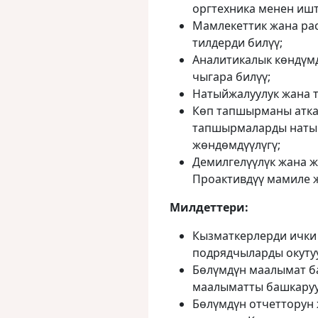
оргтехника менен иш
Мамлекеттик жана рас
тилдерди билүү;
Аналитикалык көндүм
чыгара билүү;
Натыйжалуулук жана т
Көп тапшырманы атка
тапшырмаларды натый
жөндөмдүүлүгү;
Демилгелүүлүк жана ж
Проактивдүү мамиле ж
Милдеттери:
Кызматкерлерди ички 
подрядчыларды окуту
Бөлүмдүн маалымат б
маалыматты башкаруу
Бөлүмдүн отчетторун