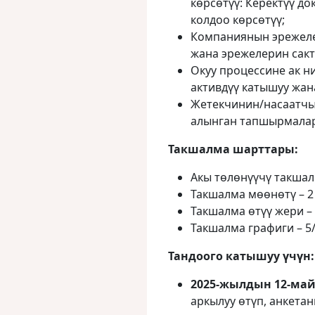
көрсөтүү: Керектүү д
колдоо көрсөтүү;
Компаниянын эрежеле
жана эрежелерин сакт
Окуу процессине ак н
активдүү катышуу жан
Жетекчинин/насаатчы
алынган тапшырмалар
Такшалма шарттары:
Акы төлөнүүчү такша
Такшалма мөөнөтү – 2
Такшалма өтүү жери –
Такшалма графиги – 5
Тандоого катышуу үчү
2025-жылдын 12-майы
аркылуу өтүп, анкетан