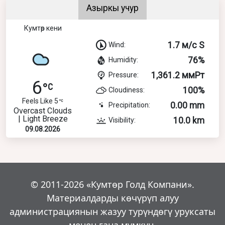
Азыркы учур
Кумтөр кени
1.7 м/с S
Wind:
76%
Humidity:
1,361.2 ммРт
Pressure:
6
100%
Cloudiness:
Feels Like 5
0.00 mm
Precipitation:
Overcast Clouds
| Light Breeze
10.0 km
Visibility:
09.08.2026
© 2011-2026 «Кумтөр Голд Компани».
Материалдарды көчүрүп алуу
администрациянын жазуу турүндөгү уруксаты
менен гана мүмкүн.