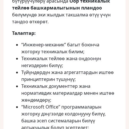
бүтүрүүчүлөрү арасында
Оор техникалык
тейлөө башкармалыгынын пландоо
бөлүмүндө эки жылдык такшалма өтүү үчүн
тандоо өткөрөт.
Талаптар:
“Инженер-механик” багыт боюнча
жогорку техникалык билим;
Техникалык тейлөө жана оңдоонун
негиздерин билүү;
Түйүндөрдүн жана агрегаттардын иштөө
принциптерин түшүнүү;
Техникалык документтер жана
нормативдик материалдар менен иштөө
жөндөмдөрү;
“Microsoft Office” программаларын
жогорку дэңгээлде колдонууну билүү,
башка эсеп системаларын билүү
артыкчылык болуп эсептелет;