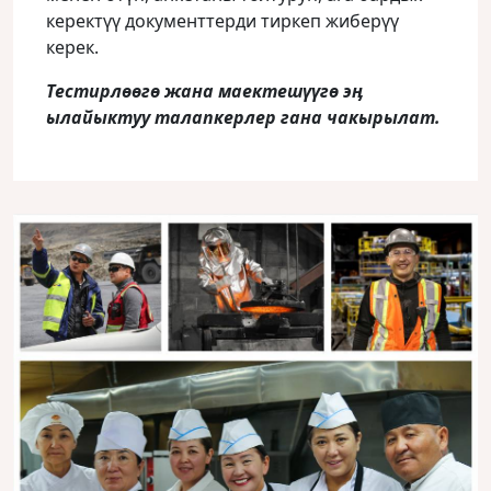
керектүү документтерди тиркеп жиберүү
керек.
Тестирлөөгө жана маектешүүгө эӊ
ылайыктуу талапкерлер гана чакырылат.