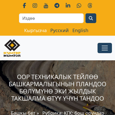
Search
Кыргызча
Русский
English
ООР ТЕХНИКАЛЫК ТЕЙЛӨӨ
БАШКАРМАЛЫГЫНЫН ПЛАНДОО
БӨЛҮМҮНӨ ЭКИ ЖЫЛДЫК
ТАКШАЛМА ӨТҮҮ ҮЧҮН ТАНДОО
Башкы бет
»
Рубрика:
КГК: бош орундар