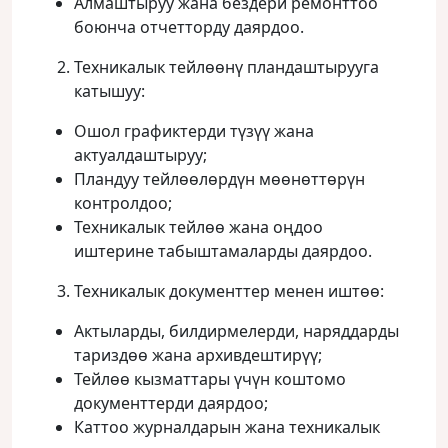
Алмаштыруу жана бездери ремонттоо
боюнча отчетторду даярдоо.
Техникалык тейлөөнү пландаштырууга
катышуу:
Ошол графиктерди түзүү жана
актуалдаштыруу;
Пландуу тейлөөлөрдүн мөөнөттөрүн
контролдоо;
Техникалык тейлөө жана оңдоо
иштерине табыштамаларды даярдоо.
Техникалык документтер менен иштөө:
Актыларды, билдирмелерди, наряддарды
тариздөө жана архивдештирүү;
Тейлөө кызматтары үчүн коштомо
документтерди даярдоо;
Каттоо журналдарын жана техникалык