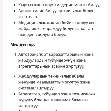
Кыргыз жана орус тилдерин мыкты билүү;
Англис тилин билүү артыкчылык болуп
эсептелет;
Медициналык жактан бийик-тоолуу кен-
жайда ишке жарамдуу болуп саналган
чыӊ ден-соолукта болуу.
Милдеттер:
Автотранспорт каражаттарынын жана
жабдуулардын түйүндөрүнүн жана
агрегаттарынын эсебин жүргүзүү:
Жабдуулардын техникалык абалы
жөнүндө маалыматты чогултуу жана
системалаштыруу;
Агрегаттар, түйүндөр жана техниканын
жүрүшү боюнча маалымат базасын
жаңыртуу;