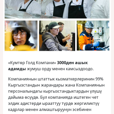
«Кумтөр Голд Компани»
3000ден ашык
адамды
жумуш орду менен камсыздоодо.
Компаниянын штаттык кызматкерлеринин 99%
Кыргызстандын жарандары жана Компаниянын
персоналындагы кыргызстандыктардын үлүшү
дайыма өсүүдө. Бул компанияда иштеген чет
элдик адистерди ырааттуу түрдө жергиликтүү
кадрлар менен алмаштыруунун эсебинен