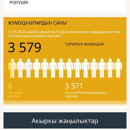
жүрүүдө.
ЖУМУШЧУЛАРДЫН САНЫ
31.05.2026 карата «Кумтɵр Голд Компаниде» кадрдык эсептик
системасына ылайык иштейт
3 579
ТУРУКТУУ ЖУМУШЧУ
8
3 571
Чет элдик
Кыргыз Республикасынын
адистер
жараны
Акыркы жаңылыктар