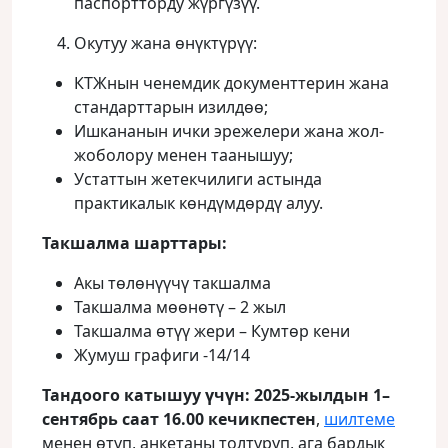
паспортторду жүргүзүү.
Окутуу жана өнүктүрүү:
КТЖнын ченемдик документтерин жана
стандарттарын изилдөө;
Ишкананын ички эрежелери жана жол-
жоболору менен таанышуу;
Устаттын жетекчилиги астында
практикалык көндүмдөрдү алуу.
Такшалма шарттары:
Акы төлөнүүчү такшалма
Такшалма мөөнөтү – 2 жыл
Такшалма өтүү жери – Кумтөр кени
Жумуш графиги -14/14
Тандоого катышуу үчүн:
2025-жылдын
1
–
сентябрь
саат 16.00 кечикпестен
,
шилтеме
менен өтүп, анкетаны толтуруп, ага бардык