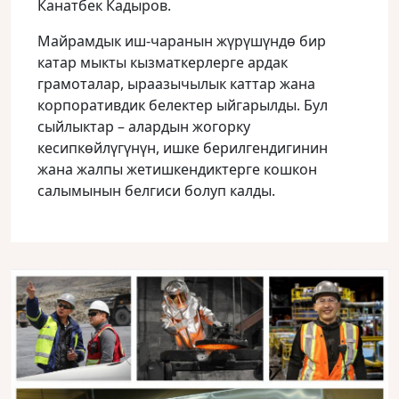
Канатбек Кадыров.
Майрамдык иш-чаранын жүрүшүндө бир
катар мыкты кызматкерлерге ардак
грамоталар, ыраазычылык каттар жана
корпоративдик белектер ыйгарылды. Бул
сыйлыктар – алардын жогорку
кесипкөйлүгүнүн, ишке берилгендигинин
жана жалпы жетишкендиктерге кошкон
салымынын белгиси болуп калды.