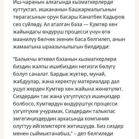
Иш-чаранын алкагында кызматкерлерди
куттуктап, ишкананын башкармалыгынын
төрагасынын орун басары Канатбек Кадыров
сөз сүйлөдү. Ал аталган база — Кумтөр кен
жайындагы өндүрүш процесси үчүн өтө
маанилүү бөлчөк экенин баса белгилеп, анын
жамаатына ыраазычылыгын билдирди:
“Балыкчы өткөөл базанын кызматкерлери
биздин жалпы ишибиздин негизги бөлүгү
болуп саналат. Бардык жүктөр, мунай,
жабдуулар, жана керектүү материалдар дал
ушул жерден Кумтөр кен жайына жөнөтүлөт.
Сиздердин так жана үзгүлтүксүз ишиңиздер
болбосо, Кумтөрдүн өндүрүштүк процесси
үзгүлтүккө учурамак. Сиздердин талыкпас
эмгегиңиздердин аркасында компания
олуттуу ийгиликтерге жетишүүдө. Биз сиздер
менен сыймыктанабыз,” – деп белгиледи