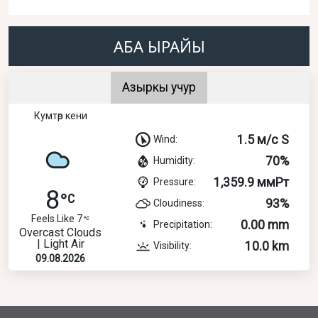
АБА ЫРАЙЫ
Азыркы учур
Кумтөр кени
1.5 м/с S
Wind:
70%
Humidity:
1,359.9 ммРт
Pressure:
8
93%
Cloudiness:
Feels Like 7
0.00 mm
Precipitation:
Overcast Clouds
| Light Air
10.0 km
Visibility:
09.08.2026