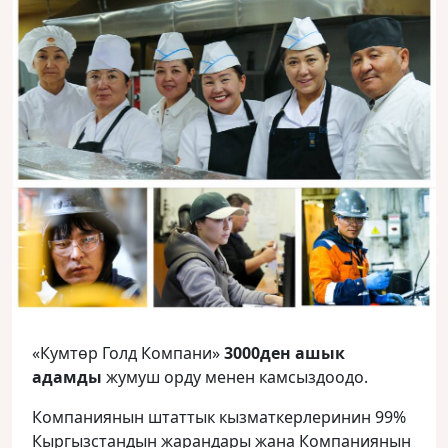
«Кумтөр Голд Компани»
3000ден ашык
адамды
жумуш орду менен камсыздоодо.
Компаниянын штаттык кызматкерлеринин 99%
Кыргызстандын жарандары жана Компаниянын