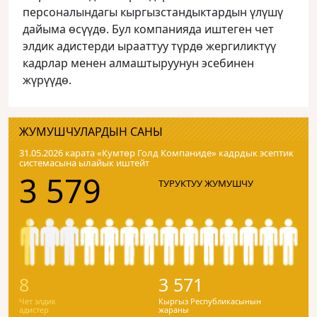
персоналындагы кыргызстандыктардын үлүшү
дайыма өсүүдө. Бул компанияда иштеген чет
элдик адистерди ырааттуу түрдө жергиликтүү
кадрлар менен алмаштыруунун эсебинен
жүрүүдө.
ЖУМУШЧУЛАРДЫН САНЫ
31.05.2026 карата «Кумтɵр Голд Компаниде» кадрдык эсептик
системасына ылайык иштейт
3 579
ТУРУКТУУ ЖУМУШЧУ
8
3 571
Чет элдик
Кыргыз Республикасынын
адистер
жараны