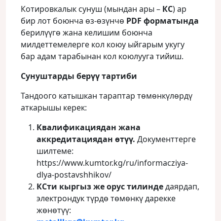
Котировкалык сунуш (мындан ары –
КС
) ар
бир лот боюнча өз-өзүнчө
PDF
форматында
берилүүгө жана келишим боюнча
милдеттемелерге кол коюу ыйгарым укугу
бар адам тарабынан кол коюлууга тийиш.
Сунуштарды берүү тартиби
Тандоого катышкан тараптар төмөнкүлөрдү
аткарышы керек:
Квалификациядан жана
аккредитациядан өтүү.
Документтерге
шилтеме:
https://www.kumtor.kg/ru/informacziya-
dlya-postavshhikov/
КСти кыргыз же орус тилинде
даярдап,
электрондук түрдө төмөнкү дарекке
жөнөтүү: