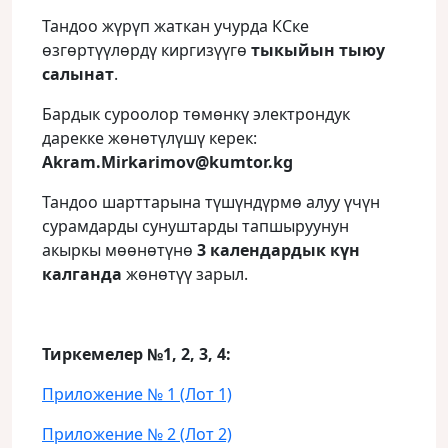
Тандоо жүрүп жаткан учурда КСке
өзгөртүүлөрдү киргизүүгө
тыкыйын тыюу
салынат
.
Бардык суроолор төмөнкү электрондук
дарекке жөнөтүлүшү керек:
Akram
.
Mirkarimov
@
kumtor
.
kg
Тандоо шарттарына түшүндүрмө алуу үчүн
сурамдарды сунуштарды тапшыруунун
акыркы мөөнөтүнө
3 календардык күн
калганда
жөнөтүү зарыл.
Тиркемелер №1, 2, 3, 4:
Приложение № 1 (Лот 1)
Приложение № 2 (Лот 2)