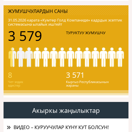
ЖУМУШЧУЛАРДЫН САНЫ
31.05.2026 карата «Кумтɵр Голд Компаниде» кадрдык эсептик
системасына ылайык иштейт
3 579
ТУРУКТУУ ЖУМУШЧУ
8
3 571
Чет элдик
Кыргыз Республикасынын
адистер
жараны
Акыркы жаңылыктар
ВИДЕО – КУРУУЧУЛАР КҮНҮ КУТ БОЛСУН!