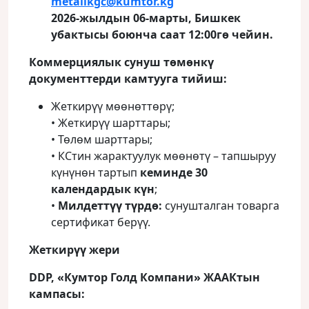
metallkgc
@
kumtor
.
kg
2026-жылдын 06-марты, Бишкек
убактысы боюнча саат 12:00гө чейин.
Коммерциялык сунуш төмөнкү
документтерди камтууга тийиш:
Жеткирүү мөөнөттөрү;
• Жеткирүү шарттары;
• Төлөм шарттары;
• КСтин жарактуулук мөөнөтү – тапшыруу
күнүнөн тартып
кеминде 30
календардык күн
;
•
Милдеттүү түрдө:
сунушталган товарга
сертификат берүү.
Жеткирүү жери
DDP
, «Кумтор Голд Компани» ЖААКтын
кампасы: