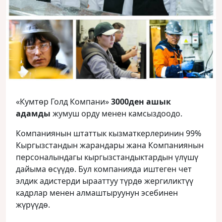
«Кумтөр Голд Компани»
3000ден ашык
адамды
жумуш орду менен камсыздоодо.
Компаниянын штаттык кызматкерлеринин 99%
Кыргызстандын жарандары жана Компаниянын
персоналындагы кыргызстандыктардын үлүшү
дайыма өсүүдө. Бул компанияда иштеген чет
элдик адистерди ырааттуу түрдө жергиликтүү
кадрлар менен алмаштыруунун эсебинен
жүрүүдө.