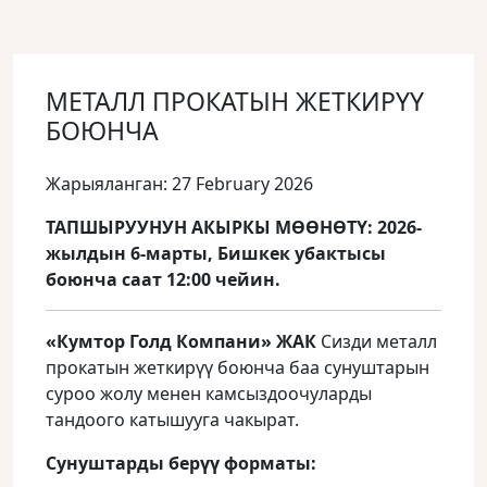
МЕТАЛЛ ПРОКАТЫН ЖЕТКИРҮҮ
БОЮНЧА
Жарыяланган: 27 February 2026
ТАПШЫРУУНУН АКЫРКЫ МӨӨНӨТҮ: 2026-
жылдын 6-марты, Бишкек убактысы
боюнча саат 12:00 чейин.
«Кумтор Голд Компани» ЖАК
Сизди металл
прокатын жеткирүү боюнча баа сунуштарын
суроо жолу менен камсыздоочуларды
тандоого катышууга чакырат.
Сунуштарды берүү форматы: