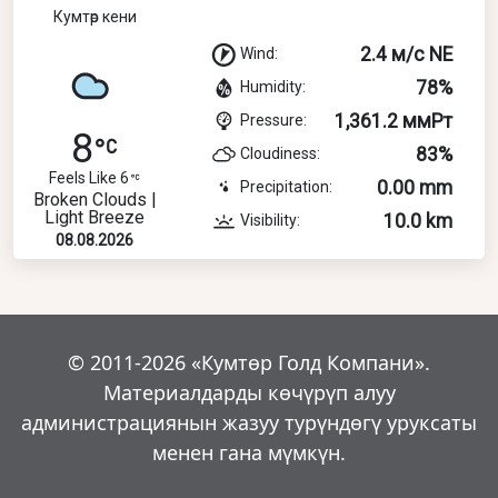
Кумтөр кени
2.4 м/с NE
Wind:
78%
Humidity:
1,361.2 ммРт
Pressure:
8
83%
Cloudiness:
Feels Like 6
0.00 mm
Precipitation:
Broken Clouds |
Light Breeze
10.0 km
Visibility:
08.08.2026
© 2011-2026 «Кумтөр Голд Компани».
Материалдарды көчүрүп алуу
администрациянын жазуу турүндөгү уруксаты
менен гана мүмкүн.