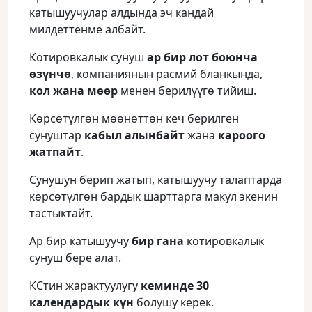
катышуучулар алдында эч кандай
милдеттенме албайт.
Котировкалык сунуш
ар бир лот боюнча
өзүнчө
, компаниянын расмий бланкында,
кол жана мөөр
менен берилүүгө тийиш.
Көрсөтүлгөн мөөнөттөн кеч берилген
сунуштар
кабыл алынбайт
жана
кароого
жатпайт
.
Сунушун берип жатып, катышуучу талаптарда
көрсөтүлгөн бардык шарттарга макул экенин
тастыктайт.
Ар бир катышуучу
бир гана
котировкалык
сунуш бере алат.
КСтин жарактуулугу
кеминде 30
календардык күн
болушу керек.