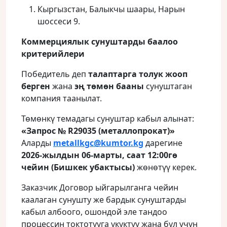
Кыргызстан, Балыкчы шаары, Нарын
шоссеси 9.
Коммерциялык сунуштарды баалоо
критерийлери
Победитель деп
талаптарга толук жооп
берген
жана
эң төмөн бааны
сунуштаган
компания таанылат.
Төмөнкү темадагы сунуштар кабыл алынат:
«Запрос № R29035 (металлопрокат)»
Аларды
metallkgc@kumtor.kg
дарегине
2026-жылдын 06-марты, саат 12:00гө
чейин (Бишкек убактысы)
жөнөтүү керек.
Заказчик Договор ыйгарылганга чейин
каалаган сунушту же бардык сунуштарды
кабыл албоого, ошондой эле тандоо
процессин токтотууга укуктуу жана бул үчүн