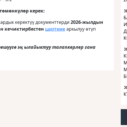
 төмөнкүлөр керек
:
Б
аардык керектүү документтерди
2026-жылдын
И
өн кечиктирбестен
шилтеме
аркылуу өтүп
Д
К
ешүүгө эң ылайыктуу талапкерлер гана
К
М
М
Б
К