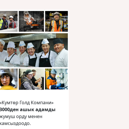
«Кумтөр Голд Компани»
3000ден ашык адамды
жумуш орду менен
камсыздоодо.