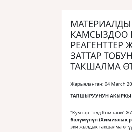
МАТЕРИАЛДЫ
КАМСЫЗДОО 
РЕАГЕНТТЕР 
ЗАТТАР ТОБУ
ТАКШАЛМА ӨТ
Жарыяланган: 04 March 2
ТАПШЫРУУНУН АКЫРКЫ МӨ
“Кумтөр Голд Компани” Ж
бөлүмүнүн (
Химиялык р
эки жылдык такшалма өтү