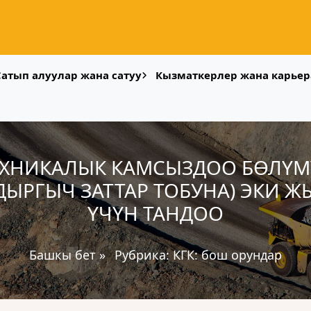
Сатып алуулар жана сатуу
Кызматкерлер жана карьер
ЕХНИКАЛЫК КАМСЫЗДОО БӨЛҮМ
ДЫРГЫЧ ЗАТТАР ТОБУНА) ЭКИ 
ҮЧҮН ТАНДОО
Башкы бет
»
Рубрика:
КГК: бош орундар