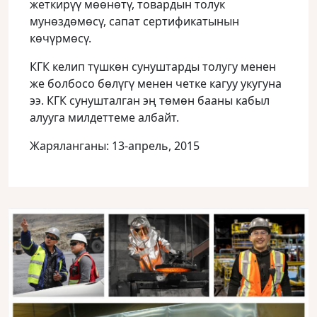
жеткирүү мөөнөтү, товардын толук
мунөздөмөсү, сапат сертификатынын
көчүрмөсү.
КГК келип түшкөн сунуштарды толугу менен
же болбосо бөлүгү менен четке кагуу укугуна
ээ. КГК сунушталган эң төмөн бааны кабыл
алууга милдеттеме албайт.
Жаряланганы: 13-апрель, 2015