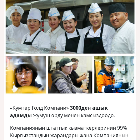
«Кумтөр Голд Компани»
3000ден ашык
адамды
жумуш орду менен камсыздоодо.
Компаниянын штаттык кызматкерлеринин 99%
Кыргызстандын жарандары жана Компаниянын