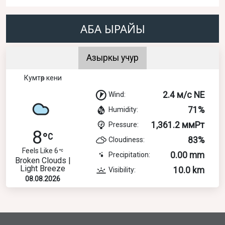
АБА ЫРАЙЫ
Азыркы учур
Кумтөр кени
2.4 м/с NE
Wind:
71%
Humidity:
1,361.2 ммРт
Pressure:
8
83%
Cloudiness:
Feels Like 6
0.00 mm
Precipitation:
Broken Clouds |
Light Breeze
10.0 km
Visibility:
08.08.2026