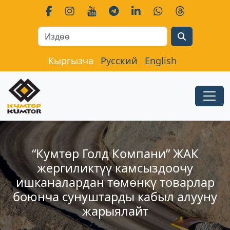
Search
Кыргызча
Русский
English
“Кумтөр Голд Компани” ЖАК
жергиликтүү камсыздоочу
ишканалардан төмөнкү товарлар
боюнча сунуштарды кабыл алууну
жарыялайт