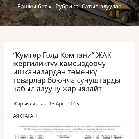
Башкы бет
»
Рубрика:
Сатып алуулар
“Кумтөр Голд Компани” ЖАК
жергиликтүү камсыздоочу
ишканалардан төмөнкү
товарлар боюнча сунуштарды
кабыл алууну жарыялайт
Жарыяланган: 13 April 2015
АЯКТАГАН