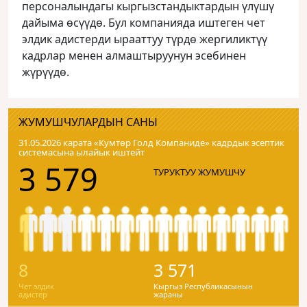
персоналындагы кыргызстандыктардын үлүшү
дайыма өсүүдө. Бул компанияда иштеген чет
элдик адистерди ырааттуу түрдө жергиликтүү
кадрлар менен алмаштыруунун эсебинен
жүрүүдө.
ЖУМУШЧУЛАРДЫН САНЫ
31.05.2026 карата «Кумтɵр Голд Компаниде» кадрдык эсептик
системасына ылайык иштейт
3 579
ТУРУКТУУ ЖУМУШЧУ
8
3 571
Чет элдик
Кыргыз Республикасынын
адистер
жараны