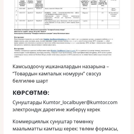
Камсыздоочу ишканалардын назарына –
“Товардын кампалык номурун” сөзсуз
белгилөө шарт
КӨРСӨТМӨ:
Сунуштарды Kumtor_localbuyer@kumtor.com
электрондук дарегине жиберүү керек
Коммерциялык сунуштар төмөнкү
маалыматты камтыш керек: төлөм формасы,