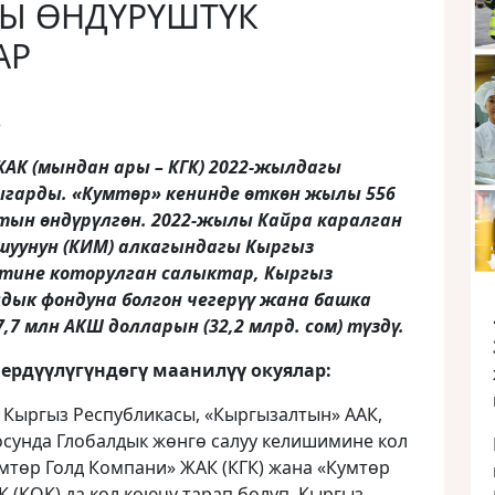
ГЫ ӨНДҮРҮШТҮК
АР
3
ЖАК (мындан ары – КГК) 2022-жылдагы
арды. «Кумтөр» кенинде өткөн жылы 556
алтын өндүрүлгөн. 2022-жылы
Кайра каралган
уунун (КИ
М
) алкагындагы Кыргыз
тине которулган салыктар, Кыргыз
дык фондуна болгон чегерүү жана башка
,7 млн АКШ долларын (32,2 млрд. сом) түздү.
рдүүлүгүндөгү маанилүү окуялар:
 Кыргыз Республикасы, «Кыргызалтын» ААК,
осунда Глобалдык жөнгө салуу келишимине кол
мтөр Голд Компани» ЖАК (КГК) жана «Кумтөр
(КОК) да кол коючу тарап болуп, Кыргыз