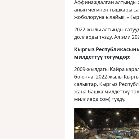
Аффинаждалган алтынды 
анын чегинен тышкары са
жоболоруна ылайык, «Кыр
2022-жылы алтынды сатуу
долларды түздү. Ал эми 2
Кыргыз Республикасын
милдеттүү төгүмдөр:
2009-жылдагы Кайра кара
боюнча, 2022-жылы Кыргы
салыктар, Кыргыз Респуб
жана башка милдеттүү төл
миллиард сом) түздү.