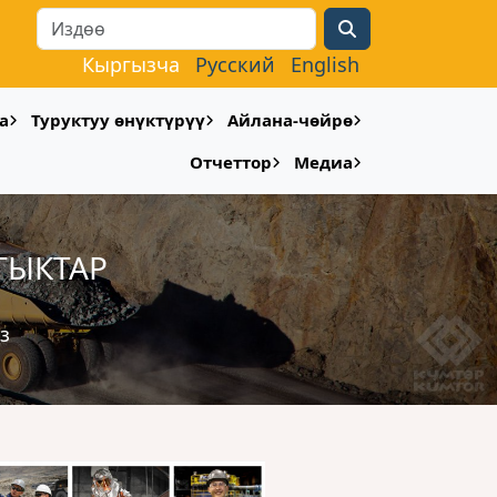
Search
Кыргызча
Русский
English
а
Туруктуу өнүктүрүү
Айлана-чөйрө
Отчеттор
Медиа
ТЫКТАР
з