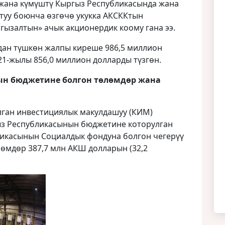
жана күмүштү Кыргыз Республикасында жана
туу боюнча өзгөчө укукка АКСККтын
гызалтын» ачык акционердик коому гана ээ.
дан түшкөн жалпы киреше 986,5 миллион
021-жылы 856,0 миллион долларды түзгөн.
ын бюджетине болгон төлөмдөр жана
лган инвестициялык макулдашуу (КИМ)
з Республикасынын бюджетине которулган
ликасынын Социалдык фондуна болгон чегерүү
өмдөр 387,7 млн ​​АКШ долларын (32,2