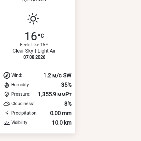
16
Feels Like 15
Clear Sky | Light Air
07.08.2026
1.2 м/с SW
Wind:
35%
Humidity:
1,355.9 ммРт
Pressure:
8%
Cloudiness:
0.00 mm
Precipitation:
10.0 km
Visibility: