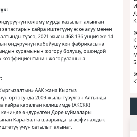
И
үк:
Д
К
 өндүрүүнүн көлөмү мурда казылып алынган
 запастарын кайра иштетүүнү эске алуу менен
г алтынды түзсө, 2021-жылы 468 136 унция же 14
К
лтын өндүрүүнүн көбөйүшү кен фабрикасына
М
тындын курамынын жогору болушу, ошондой
М
уу коэффициентинин жогорулашына
Б
:
К
«Кыргызалтын» ААК жана Кыргыз
үн ортосунда 2009-жылы түзүлгөн Алтынды
а кайра каралган келишимде (АКСКК)
» кенинде өндүрүлгөн Доре куймалары
бынан Кара-Балта шаарындагы аффинаждык
иштетүү үчүн сатылып алынат.