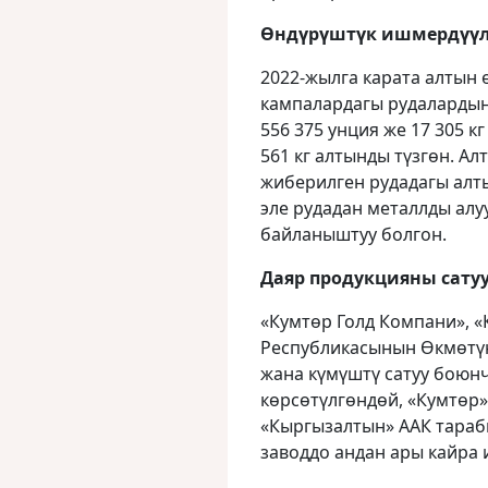
Өндүрүштүк ишмердүүл
2022-жылга карата алтын
кампалардагы рудалардын
556 375 унция же 17 305 к
561 кг алтынды түзгөн. А
жиберилген рудадагы ал
эле рудадан металлды ал
байланыштуу болгон.
Даяр продукцияны сатуу
«Кумтөр Голд Компани», 
Республикасынын Өкмөтүн
жана күмүштү сатуу боюнч
көрсөтүлгөндөй, «Кумтөр
«Кыргызалтын» ААК тара
заводдо андан ары кайра 