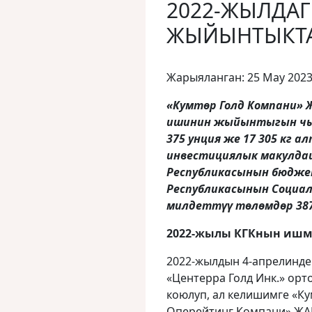
2022-ЖЫЛДА
ЖЫЙЫНТЫКТ
Жарыяланган: 25 May 202
«Кумтөр Голд Компани» 
ишинин жыйынтыгын чыг
375 унция же 17 305 кг 
инвестициялык макулдаш
Республикасынын бюдже
Республикасынын Социал
милдеттүү төлөмдөр
387
2022-жылы КГКнын ишме
2022-жылдын 4-апрелинде
«Центерра Голд Инк.» орт
коюлуп, ал келишимге «Ку
Оперейтинг Компани» ЖАК 