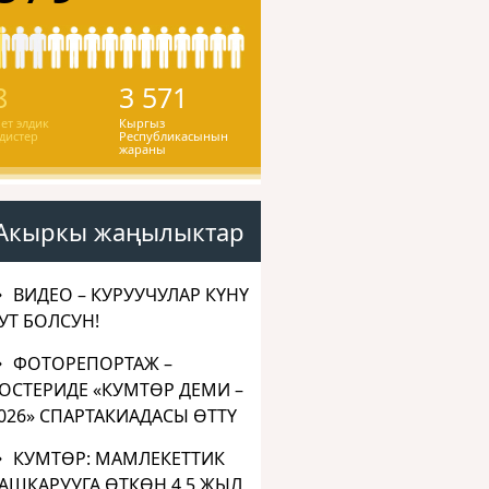
8
3 571
ет элдик
Кыргыз
дистер
Республикасынын
жараны
Акыркы жаңылыктар
ВИДЕО – КУРУУЧУЛАР КҮНҮ
УТ БОЛСУН!
ФОТОРЕПОРТАЖ –
ОСТЕРИДЕ «КУМТӨР ДЕМИ –
026» СПАРТАКИАДАСЫ ӨТТҮ
КУМТӨР: МАМЛЕКЕТТИК
АШКАРУУГА ӨТКӨН 4,5 ЖЫЛ