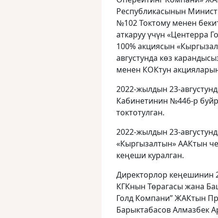
Республикасынын Минист
№102 Токтому менен беки
аткаруу үчүн «Центерра Г
100% акциясын «Кыргызал
августунда көз карандысы
менен КОКтун акцияларына
2022-жылдын 23-августун
Кабинетинин №446-р буйр
токтотулган.
2022-жылдын 23-августун
«Кыргызалтын» ААКтын ч
кеңеши куралган.
Директорлор кеңешинин 2
КГКнын Төрагасы жана Ба
Голд Компани” ЖАКтын Пр
Барыктабасов Алмазбек А