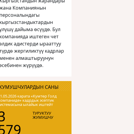
Кыргызстандын жарандары
жана Компаниянын
персоналындагы
кыргызстандыктардын
үлүшү дайыма өсүүдө. Бул
компанияда иштеген чет
элдик адистерди ырааттуу
түрдө жергиликтүү кадрлар
менен алмаштыруунун
эсебинен жүрүүдө.
ЖУМУШЧУЛАРДЫН САНЫ
1.05.2026 карата «Кумтɵр Голд
Компаниде» кадрдык эсептик
системасына ылайык иштейт
3
ТУРУКТУУ
ЖУМУШЧУ
579