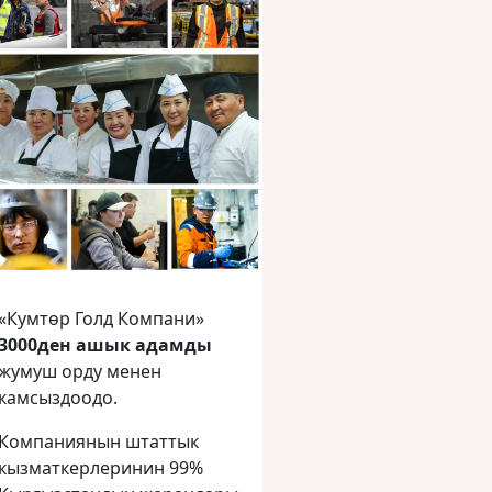
«Кумтөр Голд Компани»
3000ден ашык адамды
жумуш орду менен
камсыздоодо.
Компаниянын штаттык
кызматкерлеринин 99%