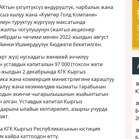
Ктын үзгүлтүксүз өндүрүштүк, чарбалык жана
сыз кылуу жана «Кумтөр Голд Компани»
мун туруктуу жүргүзүү максатында
 жалпы чогулушунун (жалгыз акционер
Ч
оябрдагы чечими менен 2022-жылдын август
а
йинки Ишмердүүлүк бюджети бекитилген.
төрт жүз) нускадагы жөнөкөй энчилүү
 уставдык капиталын 97 000 (токсон жети
2-жылдын 2-декабрында КГК Кыргыз
ика жана коммерция министрлигине караштуу
алуу жана көзөмөлдөө кызматы тарабынан
К
ардын экинчи чыгарылышынын жыйынтыгын
 алган. Уставдык капитал Кыргыз
дарына ылайык келтирилип, азыркы учурда
Б
зөт.
2
а КГК Кыргыз Республикасынын юстиция
 кайра каттоодон өттү.
Б