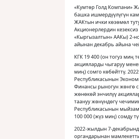
«Кумтөр Голд Компани» ЖА
башка ишмердүүлүгүн кам
ЖАКтын ички көзөмөл туту
Акционерлердин кезексиз
«Кыргызалтын» ААКы) 2-н
айынан декабрь айына че
КГК 19 400 (он тогуз миң 
акцияларды чыгаруу менен
миң) сомго көбөйттү. 202
Республикасынын Эконом
Финансы рыногун жөнгө с
жөнөкөй энчилүү акциял
таануу жөнүндөгү чечимин
Республикасынын мыйзам
100 000 (жүз миң) сомду тү
2022-жылдын 7-декабрынд
органдарынан мамлекеттик