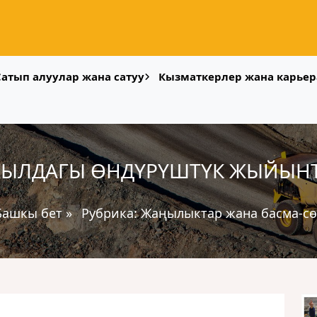
Сатып алуулар жана сатуу
Кызматкерлер жана карьер
ЖЫЛДАГЫ ӨНДҮРҮШТҮК ЖЫЙЫН
Башкы бет
»
Рубрика:
Жаңылыктар жана басма-сө