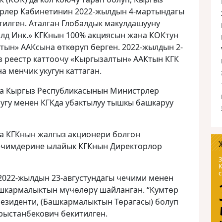
рлер Кабинетинин 2022-жылдын 4-мартындагы
тилген. Аталган Глобалдык макулдашууну
олд Инк.» КГКнын 100% акциясын жана КОКтун
тын» ААКсына өткөрүп берген. 2022-жылдын 2-
з реестр каттоочу «Кыргызалтын» ААКтын КГК
 менчик укугун каттаган.
да Кыргыз Республикасынын Министрлер
угу менен КГКда убактылуу тышкы башкаруу
да КГКнын жалгыз акционери болгон
ечимдерине ылайык КГКнын Директорлор
3
022-жылдын 23-августундагы чечими менен
шкармалыктын мүчөлөрү шайланган. “Кумтөр
езиденти, (Башкармалыктын Төрагасы) болуп
рыстанбекович бекитилген.