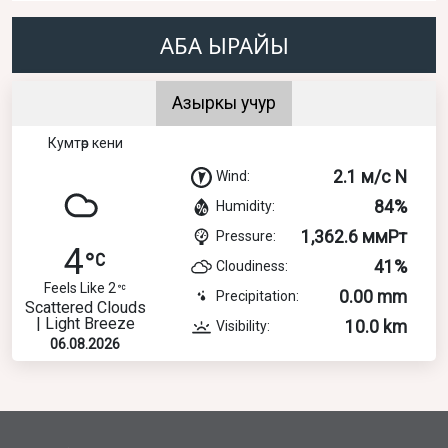
АБА ЫРАЙЫ
Азыркы учур
Кумтөр кени
2.1 м/с N
Wind:
84%
Humidity:
1,362.6 ммРт
Pressure:
4
41%
Cloudiness:
Feels Like 2
0.00 mm
Precipitation:
Scattered Clouds
| Light Breeze
10.0 km
Visibility:
06.08.2026