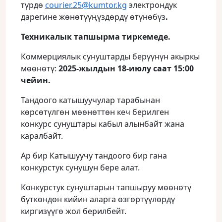
түрдө
courier.25@kumtor.kg
электрондук
дарегине жөнөтүүңүздөрдү өтүнөбүз
.
Техникалык тапшырма тиркемеде.
Коммерциялык сунуштарды берүүнүн акыркы
мөөнөтү:
2025-жылдын 18-июлу саат 15:00
чейин
.
Тандоого катышуучулар тарабынан
көрсөтүлгөн мөөнөттөн кеч берилген
конкурс сунуштары кабыл алынбайт жана
каралбайт.
Ар бир Катышуучу тандоого бир гана
конкурстук сунушун бере алат.
Конкурстук сунуштарын тапшыруу мөөнөтү
бүткөндөн кийин аларга өзгөртүүлөрдү
киргизүүгө жол берилбейт.