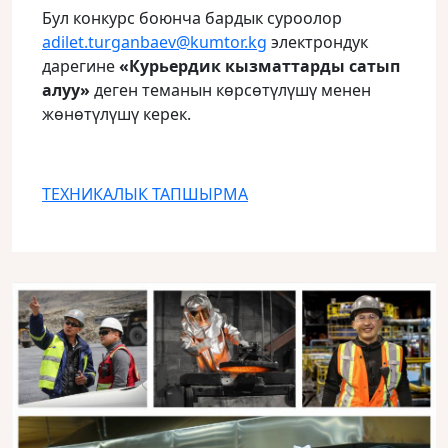
Бул конкурс боюнча бардык суроолор
adilet.turganbaev@kumtor.kg
электрондук
дарегине
«Курьердик кызматтарды сатып
алуу»
деген теманын көрсөтүлүшү менен
жөнөтүлүшү керек.
ТЕХНИКАЛЫК ТАПШЫРМА