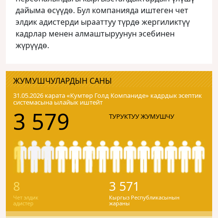
дайыма өсүүдө. Бул компанияда иштеген чет
элдик адистерди ырааттуу түрдө жергиликтүү
кадрлар менен алмаштыруунун эсебинен
жүрүүдө.
ЖУМУШЧУЛАРДЫН САНЫ
31.05.2026 карата «Кумтɵр Голд Компаниде» кадрдык эсептик
системасына ылайык иштейт
3 579
ТУРУКТУУ ЖУМУШЧУ
8
3 571
Чет элдик
Кыргыз Республикасынын
адистер
жараны