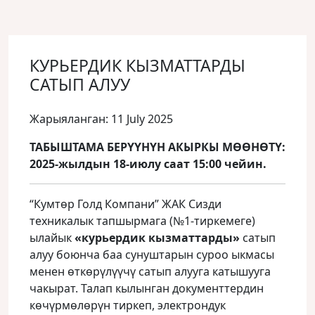
КУРЬЕРДИК КЫЗМАТТАРДЫ
САТЫП АЛУУ
Жарыяланган: 11 July 2025
ТАБЫШТАМА БЕРҮҮНҮН АКЫРКЫ МӨӨНӨТҮ:
2025-жылдын 18-июлу саат 15:00 чейин.
“Кумтөр Голд Компани” ЖАК Сизди
техникалык тапшырмага (№1-тиркемеге)
ылайык
«курьердик кызматтарды»
сатып
алуу боюнча баа сунуштарын суроо ыкмасы
менен өткөрүлүүчү сатып алууга катышууга
чакырат. Талап кылынган документтердин
көчүрмөлөрүн тиркеп, электрондук