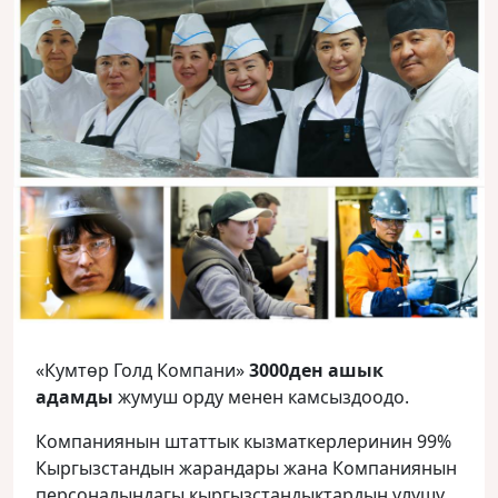
«Кумтөр Голд Компани»
3000ден ашык
адамды
жумуш орду менен камсыздоодо.
Компаниянын штаттык кызматкерлеринин 99%
Кыргызстандын жарандары жана Компаниянын
персоналындагы кыргызстандыктардын үлүшү