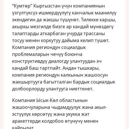
“Кумтөр” Кыргызстан үчүн компаниянын
үзгүлтүксүз ишмердүүлүгү канчалык маанилүү
экендигин да жакшы түшүнөт. Тилекке каршы,
акыркы мезгилде бизге ар кандай мүнөздөгү
талаптарды аткарбаган учурда трассаны
тосуу менен коркутуу дайыма келип түшөт.
Компания региондун социалдык
проблемаларын чечүү боюнча
конструктивдүү диалогду улантуудан эч
кандай баш тартпайт. Андан тышкары,
компания региондун калкынын жашоосун
жакшыртууга багытталган бардык социалдык
долбоорлорду улантууга ниеттенет.
Компания Ысык-Көл областынын
жашоочуларына чыдамдуулук жана акыл-
эстүүлүк көрсөтүү жана укукка жат
аракеттерди колдобоо өтүнүчү менен
кайрылат.