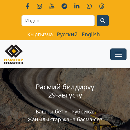
Search
Кыргызча
Русский
English
Расмий билдирүү
29-августу
Башкы бет
»
Рубрика:
Жаңылыктар жана басма-сөз