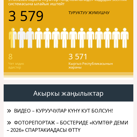
системасына ылайык иштейт
3 579
ТУРУКТУУ ЖУМУШЧУ
8
3 571
Чет элдик
Кыргыз Республикасынын
адистер
жараны
Акыркы жаңылыктар
ВИДЕО – КУРУУЧУЛАР КҮНҮ КУТ БОЛСУН!
ФОТОРЕПОРТАЖ – БОСТЕРИДЕ «КУМТӨР ДЕМИ
– 2026» СПАРТАКИАДАСЫ ӨТТҮ