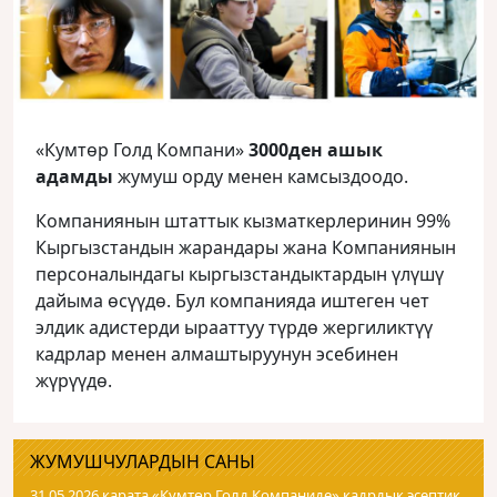
«Кумтөр Голд Компани»
3000ден ашык
адамды
жумуш орду менен камсыздоодо.
Компаниянын штаттык кызматкерлеринин 99%
Кыргызстандын жарандары жана Компаниянын
персоналындагы кыргызстандыктардын үлүшү
дайыма өсүүдө. Бул компанияда иштеген чет
элдик адистерди ырааттуу түрдө жергиликтүү
кадрлар менен алмаштыруунун эсебинен
жүрүүдө.
ЖУМУШЧУЛАРДЫН САНЫ
31.05.2026 карата «Кумтɵр Голд Компаниде» кадрдык эсептик