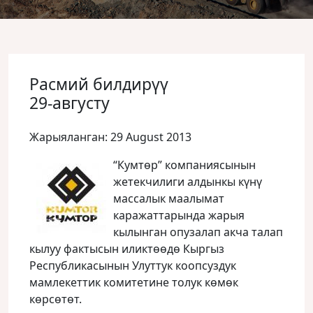
Расмий билдирүү
29-августу
Жарыяланган: 29 August 2013
“Кумтөр” компаниясынын
жетекчилиги алдынкы күнү
массалык маалымат
каражаттарында жарыя
кылынган опузалап акча талап
кылуу фактысын иликтөөдө Кыргыз
Республикасынын Улуттук коопсуздук
мамлекеттик комитетине толук көмөк
көрсөтөт
.