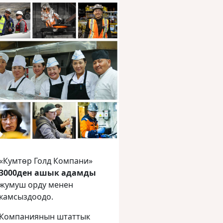
«Кумтөр Голд Компани»
3000ден ашык адамды
жумуш орду менен
камсыздоодо.
Компаниянын штаттык