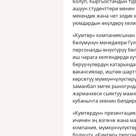
болуп, Кыргызстандын тү
ашуун студенттери менен 
мекендик жана чет элдик
уюмдардын ɵкүлдɵрү кели
«Кумтɵр» компаниясынан 
бɵлүмүнүн менеджери Гүл
персоналды ɵнүктүрүү бɵ
иш чарага келгендерди ку
берүүчүлɵрдүн катарында
вакансиялар, иштɵɵ шарт
кɵрсɵтүү мүмкүнчүлүктɵр
заманбап эмгек рыногунда
жарманкеси сыяктуу маан
кубанычта экенин билдир
«Кумтɵрдүн» презентаци
ичинен эӊ ɵзгɵчɵ жана м
компания, мүмкүнчүлүктɵ
болушту. «Кумтɵр» персон