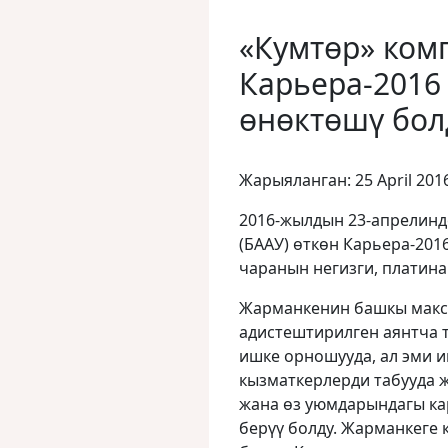
«Кумтɵр» ком
Карьера-2016
ɵнɵктɵшү бол
Жарыяланган: 25 April 201
2016-жылдын 23-апрелинд
(БААУ) өткөн Карьера-20
чаранын негизги, платина
Жарманкенин башкы макса
адистештирилген аянтча т
ишке орношууда, ал эми 
кызматкерлерди табууда ж
жана ɵз уюмдарындагы ка
берүү болду. Жарманкеге