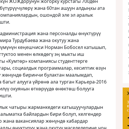
ркүн ЖОЖдорунун жогорку курстагы 700дɵн
бүтүрүүчүлɵрү жана 60тан ашуун алдыӊкы ата
 компаниялардын, ошондой эле эл аралык
шти.
администрация жана персоналды ɵнүктүрүү
мира Турдубаева жана окутуу жана
лүмүнүн кеӊешчиси Норман Бобосел катышып,
ттуктоо менен ɵлкɵдɵгү эӊ мыкты иш
гы «Кумтɵр» компаниясы студенттерге
тары, социалдык программалар, кесиптик ɵзүн
ү жɵнүндɵ биринчи булактан маалымдап,
 багыт алууга үйрɵнɵ ала турган Карьера-2016
илүү окуянын ɵткɵрүүдɵ өнөктөш болууга
ишти.
3
ялык чатыры жарманкедеги катышуучулардын
аалыматка байлардын бири болуп, келгендер
р жана вакансиялар жɵнүндɵ кабардар
алды ɵнүктүрүү жана окутуу маселелерине чоӊ