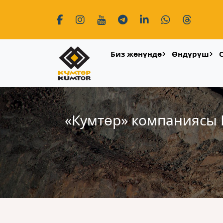
Биз жөнүндө
Өндүрүш
«Кумтɵр» компаниясы