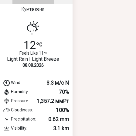
Кумтөр кени
12
Feels Like 11
Light Rain | Light Breeze
08.08.2026
3.3 м/с N
Wind:
70%
Humidity:
1,357.2 ммРт
Pressure:
100%
Cloudiness:
0.62 mm
Precipitation:
3.1 km
Visibility: