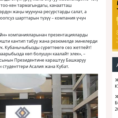
 тоо-кен тармагындагы, канаатташ
рдүн жаӊы муунуна ресурстарды салат, а
оопсуз шарттарын түзүү – компания үчүн
айн» компанияларынан презентацияларды
Ч
, ишти кантип табуу жана резюмелде эмнелерди
а
үк. Кубанычыбызды сүрөттөөгө сөз жетпейт!
арыбызда кɵп болушун каалайт элек», –
сынын Президентине караштуу Башкаруу
 студенттери Асалия жана Кубат.
К
Б
2