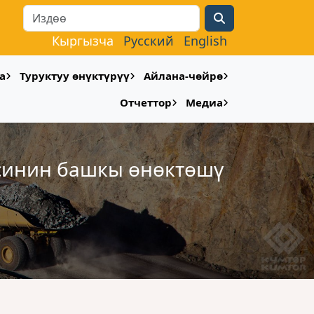
Search
Кыргызча
Русский
English
а
Туруктуу өнүктүрүү
Айлана-чөйрө
Отчеттор
Медиа
синин башкы ɵнɵктɵшү