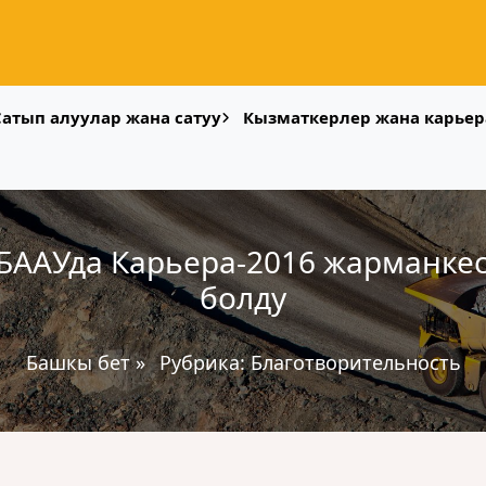
Сатып алуулар жана сатуу
Кызматкерлер жана карьер
 БААУда Карьера-2016 жарманке
болду
Башкы бет
»
Рубрика:
Благотворительность