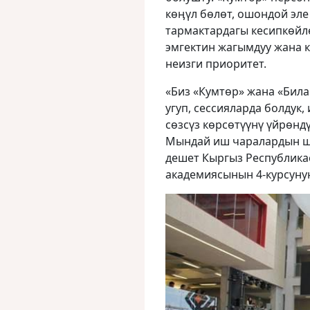
кɵӊүл бɵлɵт, ошондой эле
тармактардагы кесипкɵйлɵ
эмгектин жагымдуу жана к
неизги приоритет.
«Биз «Кумтɵр» жана «Бил
угуп, сессияларда болдук
сɵзсүз кɵрсɵтүүнү үйрөнд
Мындай иш чаралардын ша
дешет Кыргыз Республика
академиясынын 4-курсунун