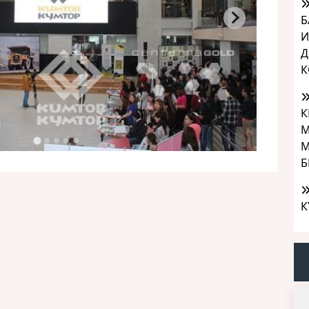
Б
И
Д
К
К
М
М
Б
К