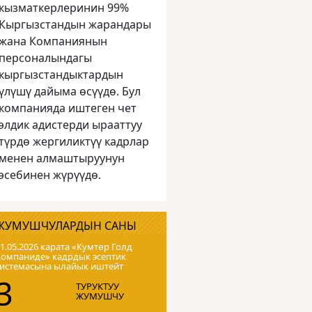
кызматкерлеринин 99%
Кыргызстандын жарандары
жана Компаниянын
персоналындагы
кыргызстандыктардын
үлүшү дайыма өсүүдө. Бул
компанияда иштеген чет
элдик адистерди ырааттуу
түрдө жергиликтүү кадрлар
менен алмаштыруунун
эсебинен жүрүүдө.
ЖУМУШЧУЛАРДЫН САНЫ
1.05.2026 карата «Кумтɵр Голд
Компаниде» кадрдык эсептик
системасына ылайык иштейт
3
ТУРУКТУУ
ЖУМУШЧУ