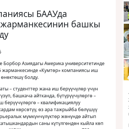
паниясы БААУда
 жарманкесинин башкы
ду
6
е Борбор Азиядагы Америка университетинде
16 жарманкесинде «Кумтɵр» компаниясы иш
 ɵнɵктɵшү болду.
ты – студенттер жана иш берүүчүлɵр үчүн
үзүп, башкача айтканда, бүтүрүүчүлɵргɵ –
иш берүүчүлɵргɵ – квалификациялуу
ардам кɵрсɵтүү, ɵз ара тажрыйба бɵлүшүү
рьералык мүмкүнчүлүктɵр жɵнүндɵ айтып
 катышкандардын саны күтүлгɵндөн кыйла көп