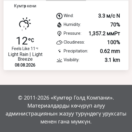
Кумтөр кени
3.3 м/с N
Wind:
70%
Humidity:
1,357.2 ммРт
Pressure:
12
100%
Cloudiness:
Feels Like 11
0.62 mm
Precipitation:
Light Rain | Light
Breeze
3.1 km
Visibility:
08.08.2026
© 2011-2026 «Кумтөр Голд Компани».
Материалдарды көчүрүп алуу
администрациянын жазуу турүндөгү уруксаты
менен гана мүмкүн.