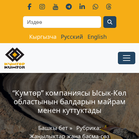
Search
Кыргызча
Русский
English
“Кумтөр” компаниясы Ысык-Көл
областынын балдарын майрам
менен куттуктады
Башкы бет
»
Рубрика:
Жаңылыктар жана басма-сөз