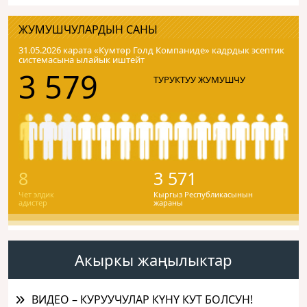
ЖУМУШЧУЛАРДЫН САНЫ
31.05.2026 карата «Кумтɵр Голд Компаниде» кадрдык эсептик
системасына ылайык иштейт
3 579
ТУРУКТУУ ЖУМУШЧУ
8
3 571
Чет элдик
Кыргыз Республикасынын
адистер
жараны
Акыркы жаңылыктар
ВИДЕО – КУРУУЧУЛАР КҮНҮ КУТ БОЛСУН!