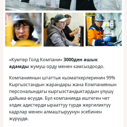
«Кумтөр Голд Компани»
3000ден ашык
адамды
жумуш орду менен камсыздоодо.
Компаниянын штаттык кызматкерлеринин 99%
Кыргызстандын жарандары жана Компаниянын
персоналындагы кыргызстандыктардын үлүшү
дайыма өсүүдө. Бул компанияда иштеген чет
элдик адистерди ырааттуу түрдө жергиликтүү
кадрлар менен алмаштыруунун эсебинен
жүрүүдө.