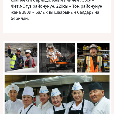
Жети-Өгүз районунун, 220сы – Тоң районунун
жана 380и – Балыкчы шаарынын балдарына
берилди.