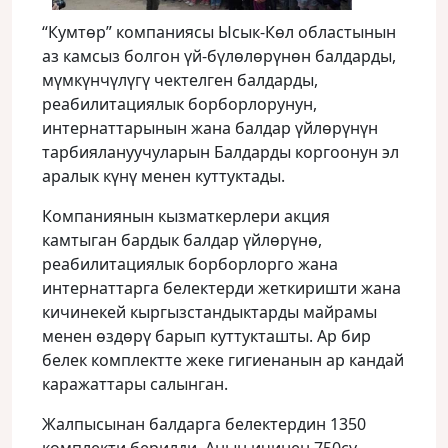
“Кумтөр” компаниясы Ысык-Көл областынын
аз камсыз болгон үй-бүлөлөрүнөн балдарды,
мүмкүнчүлүгү чектелген балдарды,
реабилитациялык борборлорунун,
интернаттарынын жана балдар үйлөрүнүн
тарбиялануучуларын Балдарды коргоонун эл
аралык күнү менен куттуктады.
Компаниянын кызматкерлери акция
камтыган бардык балдар үйлөрүнө,
реабилитациялык борборлорго жана
интернаттарга белектерди жеткиришти жана
кичинекей кыргызстандыктарды майрамы
менен өздөрү барып куттукташты. Ар бир
белек комплектте жеке гигиенанын ар кандай
каражаттары салынган.
Жалпысынан балдарга белектердин 1350
комплекти берилди. Анын ичинен 750сү –