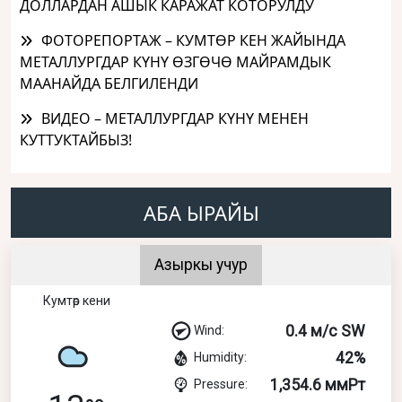
ДОЛЛАРДАН АШЫК КАРАЖАТ КОТОРУЛДУ
ФОТОРЕПОРТАЖ – КУМТӨР КЕН ЖАЙЫНДА
МЕТАЛЛУРГДАР КҮНҮ ӨЗГӨЧӨ МАЙРАМДЫК
МААНАЙДА БЕЛГИЛЕНДИ
ВИДЕО – МЕТАЛЛУРГДАР КҮНҮ МЕНЕН
КУТТУКТАЙБЫЗ!
АБА ЫРАЙЫ
Азыркы учур
Кумтөр кени
0.4 м/с SW
Wind:
42%
Humidity:
1,354.6 ммРт
Pressure: