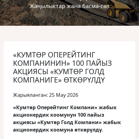
Жаңылыктар жана басма-сөз
«КУМТӨР ОПЕРЕЙТИНГ
КОМПАНИНИН» 100 ПАЙЫЗ
АКЦИЯСЫ «КУМТӨР ГОЛД
КОМПАНИГЕ» ӨТКӨРҮЛДҮ
Жарыяланган: 25 May 2026
«Кумтөр Оперейтинг Компани» жабык
акционердик коомунун 100 пайыз
акциясы «Кумтөр Голд Компани» жабык
акционердик коомуна өткөрүлдү.