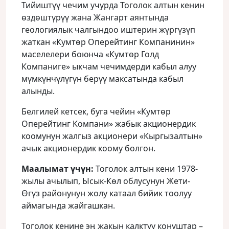
Тийиштүү чечим учурда Тоголок алтын кенин
өздөштүрүү жана Жангарт аянтында
геологиялык чалгындоо иштерин жүргүзүп
жаткан «Кумтөр Оперейтинг Компанинин»
маселелери боюнча «Кумтөр Голд
Компаниге» ыкчам чечимдерди кабыл алуу
мүмкүнчүлүгүн берүү максатында кабыл
алынды.
Белгилей кетсек, буга чейин «Кумтөр
Оперейтинг Компани» жабык акционердик
коомунун жалгыз акционери «Кыргызалтын»
ачык акционердик коому болгон.
Маалымат үчүн:
Тоголок алтын кени 1978-
жылы ачылып, Ысык-Көл облусунун Жети-
Өгүз районунун жолу катаал бийик тоолуу
аймагында жайгашкан.
Тоголок кенине эң жакын калктуу конуштар –