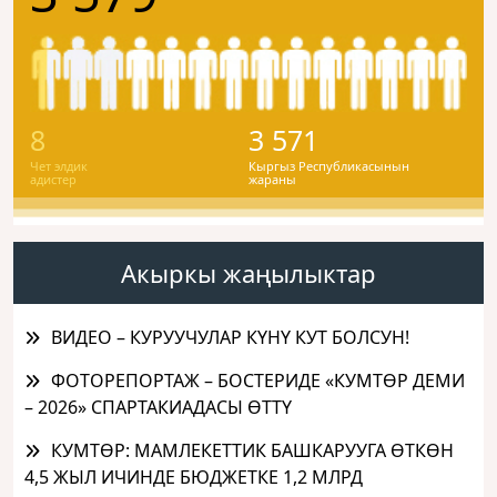
8
3 571
Чет элдик
Кыргыз Республикасынын
адистер
жараны
Акыркы жаңылыктар
ВИДЕО – КУРУУЧУЛАР КҮНҮ КУТ БОЛСУН!
ФОТОРЕПОРТАЖ – БОСТЕРИДЕ «КУМТӨР ДЕМИ
– 2026» СПАРТАКИАДАСЫ ӨТТҮ
КУМТӨР: МАМЛЕКЕТТИК БАШКАРУУГА ӨТКӨН
4,5 ЖЫЛ ИЧИНДЕ БЮДЖЕТКЕ 1,2 МЛРД