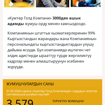
«Кумтөр Голд Компани»
3000ден ашык
адамды
жумуш орду менен камсыздоодо.
Компаниянын штаттык кызматкерлеринин 99%
Кыргызстандын жарандары жана Компаниянын
персоналындагы кыргызстандыктардын үлүшү
дайыма өсүүдө. Бул компанияда иштеген чет
элдик адистерди ырааттуу түрдө жергиликтүү
кадрлар менен алмаштыруунун эсебинен
жүрүүдө.
ЖУМУШЧУЛАРДЫН САНЫ
31.05.2026 карата «Кумтɵр Голд Компаниде» кадрдык эсептик
системасына ылайык иштейт
3 579
ТУРУКТУУ ЖУМУШЧУ