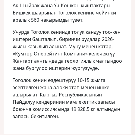
Ак-Шыйрак жана Үч-Кошкон кыштактары.
Бишкек шаарынан Тоголок кенине чейинки
аралык 560 чакырымды түзөт.
Учурда Тоголок кенинде толук кандуу тоо-кен
иштери башталып, биринчи рудалар 2026-
жылы казылып алынат. Муну менен катар,
«Кумтөр Оперейтинг Компани» келечектүү
Жангарт аянтында да геологиялык чалгындоо
жана бургулоо иштерин жүргүзүүдө.
Тоголок кенин өздөштүрүү 10-15 жылга
эсептелген жана ал эки этап менен ишке
ашырылат. Кыргыз Республикасынын
Пайдалуу кендеринин мамлекеттик запасы
боюнча комиссиясында 19 928,5 кг алтындын
запасы бекитилген.