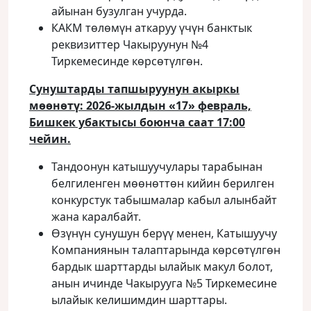
айынан бузулган учурда.
КАКМ төлөмүн аткаруу үчүн банктык
реквизиттер Чакыруунун №4
Тиркемесинде көрсөтүлгөн.
Сунуштарды тапшыруунун акыркы
мөөнөтү:
2026-жылдын «17» февраль,
Бишкек убактысы боюнча саат 17:00
чейин.
Тандоонун катышуучулары тарабынан
белгиленген мөөнөттөн кийин берилген
конкурстук табышмалар кабыл алынбайт
жана каралбайт.
Өзүнүн сунушун берүү менен, Катышуучу
Компаниянын талаптарында көрсөтүлгөн
бардык шарттарды ылайык макул болот,
анын ичинде Чакырууга №5 Тиркемесине
ылайык келишимдин шарттары.