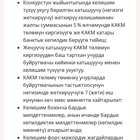
Конкурстун жыйынтыгында келишим
түзүү укугу берилген катышуучу (негизги
жеткирүүчү) жеткирүү келишиминин
жалпы суммасынын 5 % өлчөмүндө КАКМ
төлөмүн киргизүүгө же КАКМ катары
банктык кепилдик берүүгө тийиш;
Жеңүүчү катышуучу КАКМ төлөмүн
киргизүүдөн баш тарткан учурда
буйрутмачы кийинки катышуучу менен
келишим түзүүгө укуктуу.
КАКМ төлөмү төмөнкү учурларда
буйрутмачынын тастыктоосунун
негизинде жеткирүүчүгө 7 (жети) иш
күнүнөн кеч эмес мөөнөттө кайтарылат:
Келишим боюнча бардык
милдеттенмелер, анын ичинде бардык
кепилдиктик милдеттенмелер (кепилдик
мөөнөтү) аткарылганда;
Келишим форс-мажордук жагдайлардын