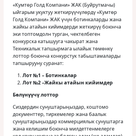
«Кумтөр Голд Компани» ЖАК (Буйрутмачы)
ыйгарым укуктуу жеткирүүчүлөрдү «Кумтөр
Голд Компани» ЖАК үчүн ботинкаларды жана
жайкы атайын кийимдерди жеткирүү боюнча
эки топтомдолн турган, чектелбеген
конкурска катышууга чакырат жана
Техникалык тапшырмага ылайык төмөнкү
лоттор боюнча конкурстук табыштамаларды
тапшырууну суранат:
Лот №1 – Ботинкалар
Лот №2 –Жайкы атайын кийимдер
Бөлүнүүчү лоттор
Сиздердин сунуштарыңыздар, коштомо
документтер, тиркемелер жана баалык
сунуштарыңыздар коммерциялык сунуштарга
жана келишим боюнча милдеттенмелерге