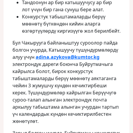
Тандоонун ар бир катышуучусу ар бир
лот үчүн бир гана сунуш бере алат.
Конкурстук табыштамаларды берүү
мөөнөтү бүткөндөн кийин аларга
өзгөртүүлөрдү киргизүүгө жол берилбейт.
Бул Чакырууга байланыштуу суроолор пайда
болгон учурда, Катышуучу түшүндүрмөлөрдү
алуу үчүн
adina.azykova@kumtor.kg
электрондук дареги боюнча Буйрутмачыга
кайрылса болот, бирок конкурстук
табыштамаларды берүү мөөнөтү аяктаганга
чейин 3 жумушчу күндөн кечиктирбеши
керек. Түшүндүрмөлөр кайрылган Берүүчүгө
суроо-талап алынган электрондук почта
аркылуу табыштама алынган учурдан тартып
үч календардык күндөн кечиктирилбестен
жөнөтүлөт.