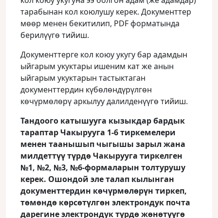
кол коюу укугуна ээ болгон адам (же адамдар)
тарабынан кол коюлушу керек. Документтер
мөөр менен бекитилип, PDF форматында
берилүүгө тийиш.
Документтерге кол коюу укугу бар адамдын
ыйгарым укуктары ишеним кат же анын
ыйгарым укуктарын тастыктаган
документтердин күбөлөндүрүлгөн
көчүрмөлөрү аркылуу далилденүүгө тийиш.
Тандоого катышууга кызыкдар бардык
тараптар Чакырууга 1-6 тиркемелери
менен таанышып чыгышы зарыл жана
милдеттүү түрдө
Чакырууга
тиркелген
№1, №2, №3, №6-формаларын толтурушу
керек. Ошондой эле талап кылынган
документтердин көчүрмөлөрүн тиркеп,
төмөндө көрсөтүлгөн электрондук почта
дарегине электрондук түрдө жөнөтүүгө