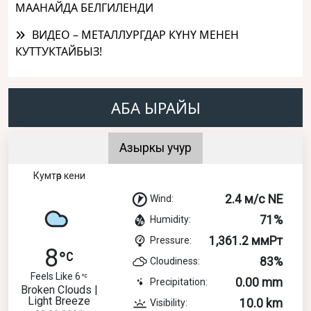
МААНАЙДА БЕЛГИЛЕНДИ
ВИДЕО – МЕТАЛЛУРГДАР КҮНҮ МЕНЕН
КУТТУКТАЙБЫЗ!
АБА ЫРАЙЫ
Азыркы учур
Кумтөр кени
2.4 м/с NE
Wind:
71%
Humidity:
1,361.2 ммРт
Pressure:
8
83%
Cloudiness:
Feels Like 6
0.00 mm
Precipitation:
Broken Clouds |
Light Breeze
10.0 km
Visibility: