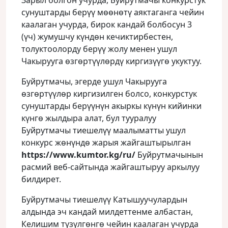
Зарыл болгон учурда, Буйрутмачы конкурстук
сунуштарды берүү мөөнөтү аяктаганга чейин
каалаган учурда, бирок кандай болбосун 3
(үч) жумушчу күндөн кечиктирбестен,
толуктоолорду берүү жолу менен ушул
Чакырууга өзгөртүүлөрдү киргизүүгө укуктуу.
Буйрутмачы, эгерде ушул Чакырууга
өзгөртүүлөр киргизилген болсо, конкурстук
сунуштарды берүүнүн акыркы күнүн кийинки
күнгө жылдыра алат, бул тууралуу
Буйрутмачы тиешелүү маалыматты ушул
конкурс жөнүндө жарыя жайгаштырылган
https://www.kumtor.kg/ru/
Буйрутмачынын
расмий веб-сайтында жайгаштыруу аркылуу
билдирет.
Буйрутмачы тиешелүү Катышуучулардын
алдында эч кандай милдеттенме албастан,
Келишим түзүлгөнгө чейин каалаган учурда