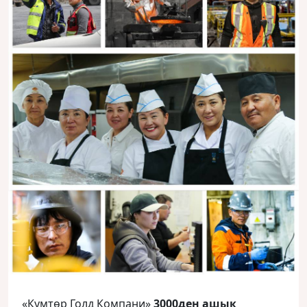
«Кумтөр Голд Компани»
3000ден ашык