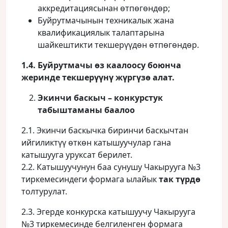
аккредитациясынан өтпөгөндөр;
Буйрутмачынын техникалык жана
квалификациялык талаптарына
шайкештикти текшерүүдөн өтпөгөндөр.
1.4. Буйрутмачы
өз
каалоосу
боюнча
жеринде
текшерүүнү
жүргүзө
алат
.
Экинчи баскыч – конкурстук
табыштаманы баалоо
2.1. Экинчи баскычка биринчи баскычтан
ийгиликтүү өткөн катышуучулар гана
катышууга уруксат берилет.
2.2. Катышуучунун баа сунушу Чакырууга №3
тиркемесиндеги формага ылайык
так түрдө
толтурулат.
2.3. Эгерде конкурска катышуучу Чакырууга
№3 тиркемесинде белгиленген формага