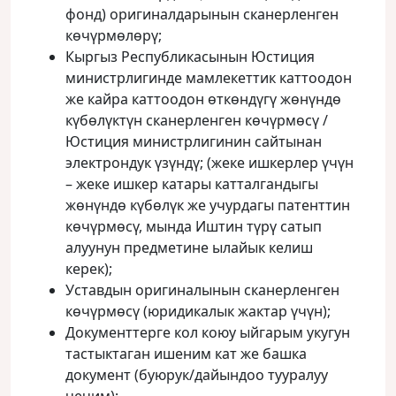
фонд) оригиналдарынын сканерленген
көчүрмөлөрү;
Кыргыз Республикасынын Юстиция
министрлигинде мамлекеттик каттоодон
же кайра каттоодон өткөндүгү жөнүндө
күбөлүктүн сканерленген көчүрмөсү /
Юстиция министрлигинин сайтынан
электрондук үзүндү; (жеке ишкерлер үчүн
– жеке ишкер катары катталгандыгы
жөнүндө күбөлүк же учурдагы патенттин
көчүрмөсү, мында Иштин түрү сатып
алуунун предметине ылайык келиш
керек);
Уставдын оригиналынын сканерленген
көчүрмөсү (юридикалык жактар үчүн);
Документтерге кол коюу ыйгарым укугун
тастыктаган ишеним кат же башка
документ (буюрук/дайындоо тууралуу