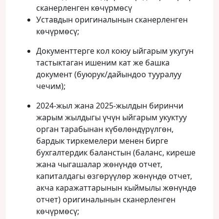
сканерленген көчүрмөсү
Уставдын оригиналынын сканерленген
көчүрмөсү;
Документтерге кол коюу ыйгарым укугун
тастыктаган ишеним кат же башка
документ (буюрук/дайындоо тууралуу
чечим);
2024-жыл жана 2025-жылдын биринчи
жарым жылдыгы үчүн ыйгарым укуктуу
орган тарабынан күбөлөндүрүлгөн,
бардык тиркемелери менен бирге
бухгалтердик баланстын (баланс, киреше
жана чыгашалар жөнүндө отчет,
капиталдагы өзгөрүүлөр жөнүндө отчет,
акча каражаттарынын кыймылы жөнүндө
отчет) оригиналынын сканерленген
көчүрмөсү;