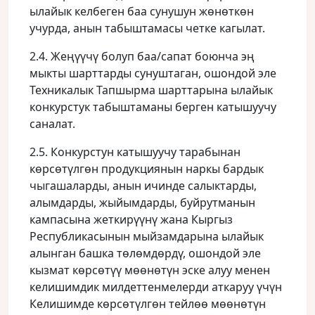
ылайык келбеген баа сунушун жөнөткөн
учурда, анын табыштамасы четке кагылат.
2.4. Жеңүүчү болуп баа/сапат боюнча эң
мыкты шарттарды сунуштаган, ошондой эле
Техникалык Тапшырма шарттарына ылайык
конкурстук табыштаманы берген катышуучу
саналат.
2.5. Конкурстун катышуучу тарабынан
көрсөтүлгөн продукциянын наркы бардык
чыгашаларды, анын ичинде салыктарды,
алымдарды, жыйымдарды, буйрутманын
кампасына жеткирүүнү жана Кыргыз
Республикасынын мыйзамдарына ылайык
алынган башка төлөмдөрдү, ошондой эле
кызмат көрсөтүү мөөнөтүн эске алуу менен
келишимдик милдеттенмелерди аткаруу үчүн
Келишимде көрсөтүлгөн тейлөө мөөнөтүн