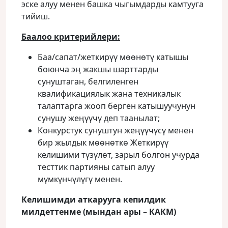
эске алуу менен башка чыгымдарды камтууга
тийиш.
Баалоо критерийлери:
Баа/сапат/жеткирүү мөөнөтү катышы
боюнча эң жакшы шарттарды
сунуштаган, белгиленген
квалификациялык жана техникалык
талаптарга жооп берген катышуучунун
сунушу жеңүүчү деп таанылат;
Конкурстук сунуштун жеңүүчүсү менен
бир жылдык мөөнөткө Жеткирүү
келишими түзүлөт, зарыл болгон учурда
тесттик партияны сатып алуу
мүмкүнчүлүгү менен.
Келишимди аткарууга кепилдик
милдеттенме (мындан ары – КАКМ)