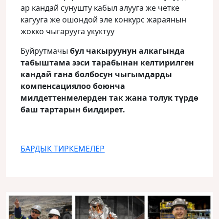
ар кандай сунушту кабыл алууга же четке
кагууга же ошондой эле конкурс жараянын
жокко чыгарууга укуктуу
Буйрутмачы
бул чакыруунун алкагында
табыштама ээси тарабынан келтирилген
кандай гана болбосун чыгымдарды
компенсациялоо боюнча
милдеттенмелерден так жана толук түрдө
баш тартарын билдирет.
БАРДЫК ТИРКЕМЕЛЕР