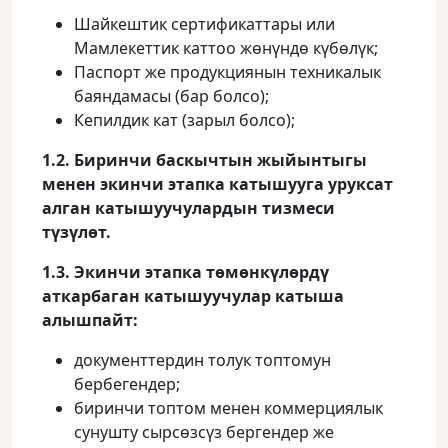
Шайкештик сертификаттары или
Мамлекеттик каттоо жөнүндө күбөлүк;
Паспорт же продукциянын техникалык
баяндамасы (бар болсо);
Кепилдик кат (зарыл болсо);
1.2. Биринчи баскычтын жыйынтыгы
менен экинчи этапка катышууга уруксат
алган катышуучулардын тизмеси
түзүлөт.
1.3.
Экинчи этапка төмөнкүлөрдү
аткарбаган катышуучулар катыша
алышпайт:
документтердин толук топтомун
бербегендер;
биринчи топтом менен коммерциялык
сунушту сырсөзсүз бергендер же