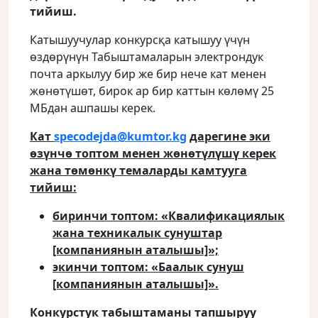
тийиш.
Катышуучулар конкурсқа катышуу үчүн
өздөрүнүн Табыштамаларын электрондук
почта аркылуу бир же бир нече кат менен
жөнөтүшөт, бирок ар бир каттын көлөмү 25
МБдан ашпашы керек.
Кат
specodejda
@
kumtor
.
kg
дарегине эки
өзүнчө топтом менен жөнөтүлүшү керек
жана төмөнкү темаларды камтууга
тийиш:
биринчи топтом: «Квалификациялык
жана техникалык сунуштар
[компаниянын аталышы]»;
экинчи топтом: «Баалык сунуш
[компаниянын аталышы]».
Конкурстук табыштаманы тапшыруу