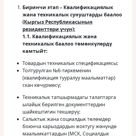
Биринчи этап – Квалификациялык
жана техникалык сунуштарды баалоо
(Кыргыз Республикасынын
резиденттери үчүн):
1.1. Квалификациялык жана
техникалык баалоо төмөнкүлөрдү
камтыйт:
Товардын техникалык спецификациясы;
Толтурулган №6-тиркеменин
(квалификация тууралуу маалыматтар)
скан көчүрмөсү;
Техникалык тапшырмадагы талаптарга
ылайык берилген документтердин
шайкештигин текшерүү;
Салыктык жана социалдык төлөмдөр
боюнча карыздардын жоктугу жөнүндө
маалымкаттардын (МСК, Социалдык