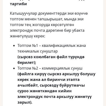
тартиби
Катышуучулар документтерди эки өзүнчө
топтом менен тапшырышат, мында эки
топтом тең жогоруда көрсөтүлгөн
электрондук почта дарегине бир убакта
жөнөтүлүшү керек:
Топтом №1 – квалификациялык жана
техникалык сунуштар
(сырсөз коюлбаган файл түрүндө
берилет);
Топтом №2 – коммерциялык сунуш
(файлга кирүү сырсөз аркылуу болушу
керек жана ал биринчи этапта
ачылбайт, сырсөздү буйрутмачы
суроо жөнөткөндөн кийин
электрондук почта аркылуу жөнөтүү
зарыл).