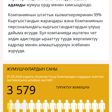
адамды
жумуш орду менен камсыздоодо.
Компаниянын штаттык кызматкерлеринин 99%
Кыргызстандын жарандары жана Компаниянын
персоналындагы кыргызстандыктардын үлүшү
дайыма өсүүдө. Бул компанияда иштеген чет
элдик адистерди ырааттуу түрдө жергиликтүү
кадрлар менен алмаштыруунун эсебинен
жүрүүдө.
ЖУМУШЧУЛАРДЫН САНЫ
31.05.2026 карата «Кумтɵр Голд Компаниде» кадрдык эсептик
системасына ылайык иштейт
3 579
ТУРУКТУУ ЖУМУШЧУ