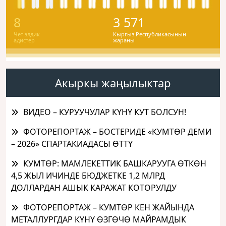
8
3 571
Чет элдик
Кыргыз Республикасынын
адистер
жараны
Акыркы жаңылыктар
ВИДЕО – КУРУУЧУЛАР КҮНҮ КУТ БОЛСУН!
ФОТОРЕПОРТАЖ – БОСТЕРИДЕ «КУМТӨР ДЕМИ
– 2026» СПАРТАКИАДАСЫ ӨТТҮ
КУМТӨР: МАМЛЕКЕТТИК БАШКАРУУГА ӨТКӨН
4,5 ЖЫЛ ИЧИНДЕ БЮДЖЕТКЕ 1,2 МЛРД
ДОЛЛАРДАН АШЫК КАРАЖАТ КОТОРУЛДУ
ФОТОРЕПОРТАЖ – КУМТӨР КЕН ЖАЙЫНДА
МЕТАЛЛУРГДАР КҮНҮ ӨЗГӨЧӨ МАЙРАМДЫК