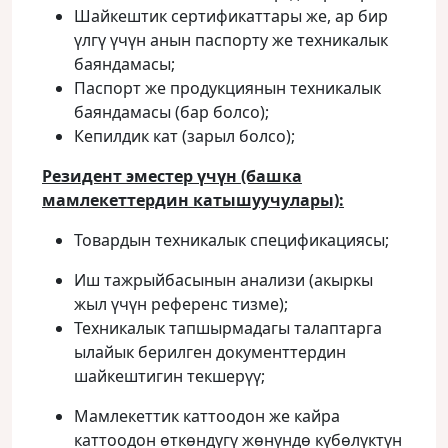
Шайкештик сертификаттары же, ар бир
үлгү үчүн анын паспорту же техникалык
баяндамасы;
Паспорт же продукциянын техникалык
баяндамасы (бар болсо);
Кепилдик кат (зарыл болсо);
Резидент эместер үчүн (башка
мамлекеттердин катышуучулары):
Товардын техникалык спецификациясы;
Иш тажрыйбасынын анализи (акыркы
жыл үчүн референс тизме);
Техникалык тапшырмадагы талаптарга
ылайык берилген документтердин
шайкештигин текшерүү;
Мамлекеттик каттоодон же кайра
каттоодон өткөндүгү жөнүндө күбөлүктүн