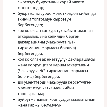
сырсөздү буйрутмачы сурай электе
жөнөткөндөр;
буюртмачы суроо жөнөткөндөн кийин да
экинчи топтомдун сырсөзүн
бербегендер;
кол коюлган конкурстук табыштаманын
аткарылышына кепилдик берген
декларацияны (Чакырууга №1-
тиркеменин формасы боюнча)
бербегендер;
кол коюлган ак ниеттүүлүк декларациясы
жана коррупцияга каршы эскертмени
(Чакырууга №2-тиркеменин формасы
боюнча) бербегендер;
документтерди чакырууда көрсөтүлгөн
мөөнөт өтүп кеткенден кийин
тапшыргандар;
Буйрутмачынын коопсуздук кызматынын
жана каржы бөлүмүнүн