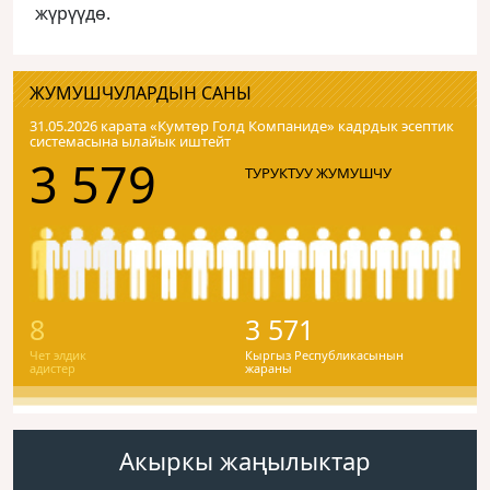
жүрүүдө.
ЖУМУШЧУЛАРДЫН САНЫ
31.05.2026 карата «Кумтɵр Голд Компаниде» кадрдык эсептик
системасына ылайык иштейт
3 579
ТУРУКТУУ ЖУМУШЧУ
8
3 571
Чет элдик
Кыргыз Республикасынын
адистер
жараны
Акыркы жаңылыктар