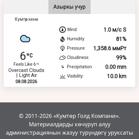
Азыркы учур
Кумтөр кени
1.0 м/с S
Wind:
81%
Humidity:
1,358.6 ммРт
Pressure:
6
99%
Cloudiness:
Feels Like 6
0.00 mm
Precipitation:
Overcast Clouds
| Light Air
10.0 km
Visibility:
08.08.2026
© 2011-2026 «Кумтөр Голд Компани».
Материалдарды көчүрүп алуу
администрациянын жазуу турүндөгү уруксаты