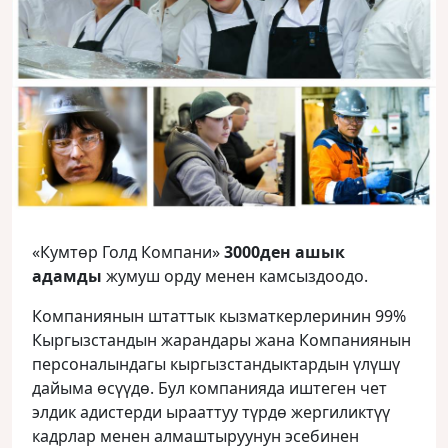
«Кумтөр Голд Компани»
3000ден ашык
адамды
жумуш орду менен камсыздоодо.
Компаниянын штаттык кызматкерлеринин 99%
Кыргызстандын жарандары жана Компаниянын
персоналындагы кыргызстандыктардын үлүшү
дайыма өсүүдө. Бул компанияда иштеген чет
элдик адистерди ырааттуу түрдө жергиликтүү
кадрлар менен алмаштыруунун эсебинен